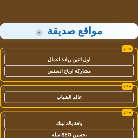
مواقع صديقة
+
!
اول اثنين ريادة اعمال
مشاركة ارباح ادسنس
!
عالم الشباب
!
باقة باك لينك
تحسين SEO سلة