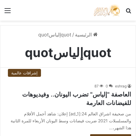
بحث عن
الق
الرئيسية
/
quotإلياسquot
quotإلياسquot
إشراقات عالمية
87
0
eshrag
العاصفة "إلياس" تضرب اليونان.. وفيديوهات
للفيضانات العارمة
من صحيفة اشراق العالم 24:[ad_1] إعلان: شاهد أجمل الأفلام
والمسلسلات 2021 ضربت فيضانات وسط اليونان الأربعاء للمرة الثانية
هذا الشهر،…