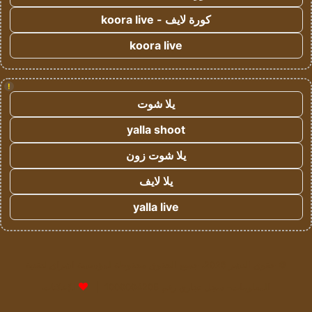
كورة لايف - koora live
koora live
!
يلا شوت
yalla shoot
يلا شوت زون
يلا لايف
yalla live
© حقوق النشر 2026، جميع الحقوق محفوظة لمؤسسة اشراق لتقنية
المعلومات- سجل تجاري رقم 1009094205 |
للإعلانات