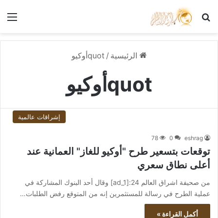
بحث عن
الق
الرئيسية
/
quotأوكيو
quotأوكيو
إشراقات عالمية
78
0
eshrag
توقعات بتسعير طرح "أوكيو للغاز" العمانية عند
أعلى نطاق سعري
من صحيفة اشراق العالم 24:[ad_1] وقال أحد البنوك المشاركة في
عملية الطرح في رسالة للمستثمرين إنه من المتوقع رفض الطلبات…
أكمل القراءة »