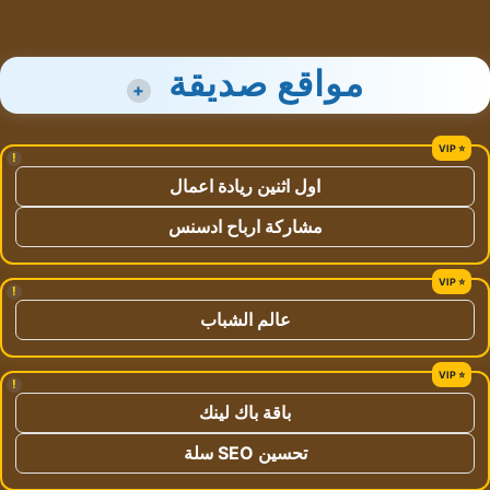
مواقع صديقة
+
!
اول اثنين ريادة اعمال
مشاركة ارباح ادسنس
!
عالم الشباب
!
باقة باك لينك
تحسين SEO سلة