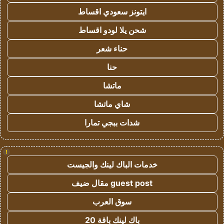
ايتونز سعودي اقساط
شحن يلا لودو اقساط
حناء شعر
حنا
ماتشا
شاي ماتشا
شدات ببجي تمارا
!
خدمات الباك لينك والجيست
guest post مقال ضيف
سوق العرب
باك لينك باقة 20