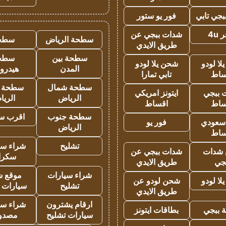
جي تابي
فور يو ستور
4u
شدات ببجي عن
سطحة الرياض
سطح
طريق الايدي
سطحة بين
سطح
ا لودو
شحن يلا لودو
المدن
هيدرو
ساط
تابي تمارا
سطحة شمال
سطحة 
 ببجي
ايتونز امريكي
الرياض
الري
ساط
اقساط
سطحة جنوب
اقرب س
 سعودي
فور يو
الرياض
ساط
تشليح
شراء سي
شدات
شدات ببجي عن
سكرا
جي
طريق الايدي
شراء سيارات
موقع ش
ا لودو
شحن لودو عن
تشليح
سيارات 
طريق الايدي
ارقام يشترون
شراء سي
 ببجي
بطاقات ايتونز
سيارات تشليح
مصدو