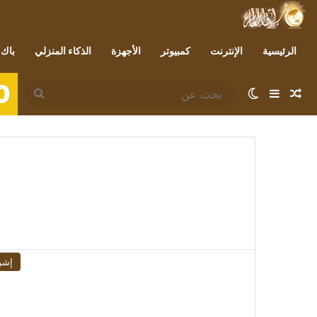
الرئيسية
الإنترنت
كمبيوتر
الأجهزة
الذكاء المنزلي
باك 
0
مقال عشوائي
إضافة عمود جانبي
الوضع المظلم
بحث
عن
إشر