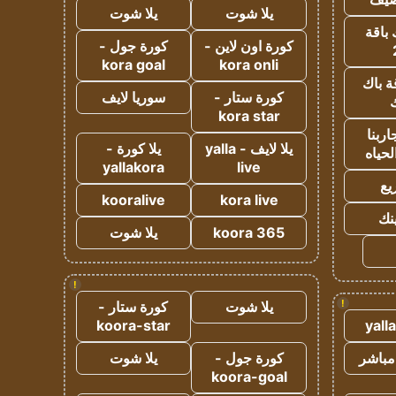
يلا شوت
يلا شوت
 باقة
كورة اون لاين -
كورة جول -
kora goal
kora onli
ة باك
كورة ستار -
سوريا لايف
ك
kora star
ربنا
يلا لايف - yalla
يلا كورة -
لحياه
yallakora
live
يع
kooralive
kora live
ينك
koora 365
يلا شوت
!
!
يلا شوت
كورة ستار -
koora-star
yall
مباشر
كورة جول -
يلا شوت
koora-goal