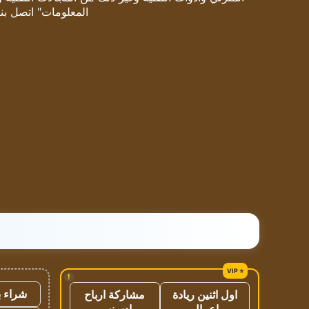
المعلومات" اتصل بنا
!
شراء ب
اول اثنين ريادة
مشاركة ارباح
اعمال
ادسنس