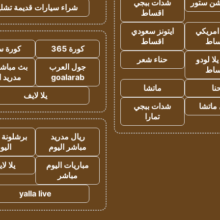
شن ستور
شدات ببجي
شراء سيارات قديمة تشلي
اقساط
 امريكي
ايتونز سعودي
ساط
اقساط
كورة 365
كورة س
ا لودو
حناء شعر
جول العرب
بث مباشر
ساط
goalarab
مدريد ا
نا
ماتشا
يلا لايف
ماتشا
شدات ببجي
تمارا
ريال مدريد
برشلونة 
مباشر اليوم
اليو
مباريات اليوم
يلا لا
مباشر
yalla live