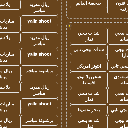
 فنون
صحيفة العالم
ريال مدريد
يلا ش
فيه
مباشر
yalla shoot
مباريات 
!
مباش
 ببجي
شدات ببجي
ريال مدريد
يلا ش
ساط
تمارا
مباشر
 ببجي
شدات ببجي تابي
yalla shoot
مباريات 
ارا
مباش
جي تابي
ايتونز امريكي
برشلونة مباشر
ريال م
 سعودي
شحن يلا لودو
مباش
ساط
اقساط
ريال مدريد
يلا ش
 ببجي
شدات ببجي
مباشر
ساط
تمارا
yalla shoot
مباريات 
جي تابي
متجر تقسيط
مباش
 ببجي
شدات ببجي
برشلونة مباشر
ريال م
ساط
تمارا
مباش