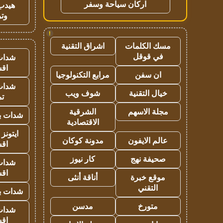
اركان سياحة وسفر
هيدب
وتر
!
مسك الكلمات
اشراق التقنية
في قوقل
شدات
اق
ان سفن
مرابع التكنولوجيا
شدات
خيال التقنية
شوف ويب
تم
مجلة الاسهم
الشرقية
شدات بب
الاقتصادية
ايتونز
عالم الايفون
مدونة كوكان
اق
صحيفة نهج
كار نيوز
شدات
اق
موقع خبرة
أناقة أنثى
التقني
شدات بب
متورخ
مدسن
شدات
اق