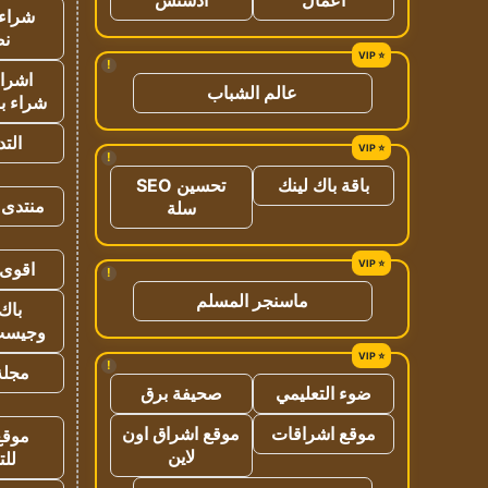
شراء 
نص
!
اشراق
عالم الشباب
شراء با
الت
!
باقة باك لينك
تحسين SEO
منتدى 
سلة
اقوى 
!
ماسنجر المسلم
باك 
وجيست
!
مجلة 
ضوء التعليمي
صحيفة برق
موقع اشراقات
موقع اشراق اون
موقع
لاين
للت