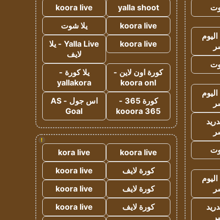
وت
yalla shoot
koora live
koora live
يلا شوت
اليوم
koora live
Yalla Live - يلا
ر
لايف
وت
كورة اون لاين -
يلا كورة -
yallakora
koora onl
اليوم
كورة 365 -
اس جول - AS
ر
Goal
kooora 365
دريد
ر
!
وت
kora live
koora live
كورة لايف
koora live
اليوم
ر
كورة لايف
koora live
دريد
كورة لايف
koora live
ر