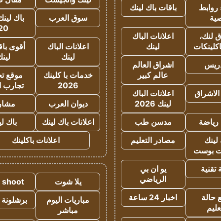
روابط
باقات باك لينك
ية
سوق العرب
باك لينك
20
 لنك،
اعلانات الباك
كلينكات
لينك
اعلانات الباك
أقوى باق
لينك
لين
دريس
اشراق العالم
عالم كبير
خدمات با كلينك
موقع تجا
2026
تجارب ا
الاشراق
اعلانات الباك
لينك 2026
ديوان العرب
مشار
رياضة
مدسن طب
اعلانات باك لينك
باك ل
لينك
مصادر التعليم
اعلانات باكلينك
 بوست
تقنية
يو ان بي
الرياضي
يلا شوت
a shoot
 حالة
اخبار 24 ساعة
مباريات اليوم
برشلونة 
عليم
مباشر