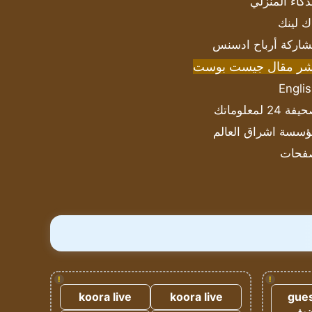
ذكاء المنزلي
ك لينك
اركة أرباح ادسنس
شر مقال جيست بوست
Engli
ة 24 لمعلوماتك
سسة اشراق العالم
فحات
!
!
koora live
koora live
gues
ضيف