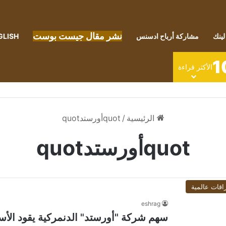
نشر مقال جيست بوست
لينك
مشاركة أرباح ادسنس
GLISH
1
الأكثر قراءة
الرئيسية
/
quotأورستدquot
quotأورستدquot
اقات عالمية
eshrag
سهم شركة "أورستد" الدنمركية يقود الأسهم