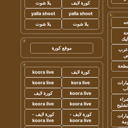
كورة لايف
يلا شوت
yalla shoot
yalla shoot
!
ه
يلا شوت
يلا شوت
ة
ليك
!
موقع كورة
غرب
اض
!
طحة
كورة لايف
koora live
ارات
kora live
koora live
ب
koora live
كورة لايف
راء
koora live
koora live
تشليح
كورة لايف -
كورة لايف -
ارات
koora live
koora live
مة