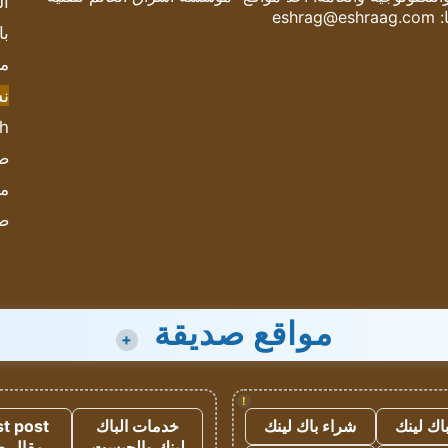
ال
:
eshrag@eshraag.com
با
مش
ن
sh
صحيف
مؤ
ص
مواقع صديقة
+
!
اك لينك
شراء باك لينك
خدمات الباك
t post
لينك والجيست
مقال 