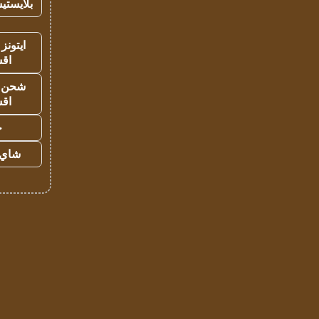
بلايستي
ايتونز
اق
شحن يل
اق
ح
شاي 