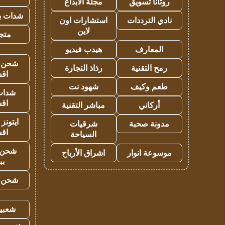
روتانا تسويق
مجلة الابداع
شدات بب
نادي الترددات
استشارات اون
لاين
متجر 
المعارف
هيدب فيديو
شحن يل
رمح التقنية
رذاذ التجارة
اق
طعم وكيف
شهود نت
شدات
اق
أركاني
مباشر التقنية
ايتونز
مدونة صحبة
شرقيات
اق
السياحة
شحن 
موسوعة انوار
اشراق الأرباح
بب
شحن يل
شعبية