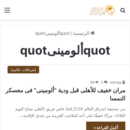
بحث عن
الق
الرئيسية
/
quotألومينىquot
quotألومينىquot
إشراقات عالمية
99
0
eshrag
مران خفيف للأهلى قبل ودية "ألومينى" فى معسكر
النمسا
من صحيفة اشراق العالم 24:[ad_1] خاض فريق الأهلي صباح اليوم
الثلاثاء، مرانًا خفيفًا على أحد الملاعب القريبة من فندق الإقامة،…
أكمل القراءة »