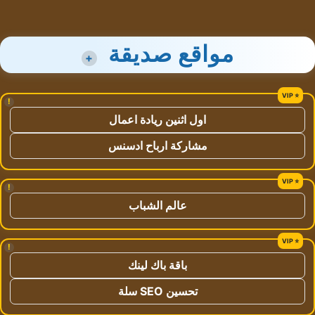
مواقع صديقة
+
!
اول اثنين ريادة اعمال
مشاركة ارباح ادسنس
!
عالم الشباب
!
باقة باك لينك
تحسين SEO سلة