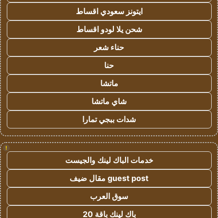
ايتونز سعودي اقساط
شحن يلا لودو اقساط
حناء شعر
حنا
ماتشا
شاي ماتشا
شدات ببجي تمارا
!
خدمات الباك لينك والجيست
guest post مقال ضيف
سوق العرب
باك لينك باقة 20