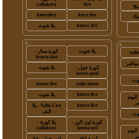
yallakora
live
يع
kooralive
kora live
ينك
koora 365
يلا شوت
!
!
يلا شوت
كورة ستار -
yall
koora-star
مباشر
كورة جول -
يلا شوت
koora-goal
وت
koora live
yalla shoot
koora live
يلا شوت
اليوم
ر
koora live
Yalla Live - يلا
لايف
وت
كورة اون لاين -
يلا كورة -
yallakora
koora onl
اليوم
ر
كورة 365 -
اس جول - AS