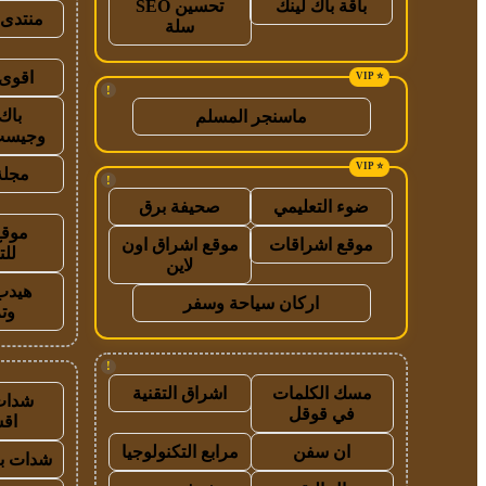
باقة باك لينك
تحسين SEO
منتدى 
سلة
اقوى 
!
باك
ماسنجر المسلم
وجيست
مجلة
!
ضوء التعليمي
صحيفة برق
موقع
موقع اشراقات
موقع اشراق اون
للت
لاين
هيدب
اركان سياحة وسفر
وت
!
مسك الكلمات
اشراق التقنية
شدات
في قوقل
اق
ان سفن
مرابع التكنولوجيا
شدات بب