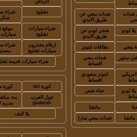
الرياض
ساط
تشليح
شراء سي
شدات
شدات ببجي عن
سكرا
جي
طريق الايدي
شراء سيارات
موقع ش
لا لودو
شحن لودو عن
تشليح
سيارات 
طريق الايدي
ارقام يشترون
شراء سي
 ببجي
بطاقات ايتونز
سيارات تشليح
مصدو
شن ستور
شدات ببجي
شراء سيارات قديمة تشلي
اقساط
 امريكي
ايتونز سعودي
ساط
اقساط
كورة 365
كورة س
لا لودو
حناء شعر
ساط
جول العرب
بث مباشر
goalarab
مدريد ا
نا
ماتشا
يلا لايف
ماتشا
شدات ببجي تمارا