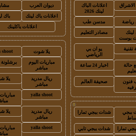
الاشراق
اعلانات الباك
ديوان العرب
مشار
لينك 2026
اعلانات باك لينك
باك ل
رياضة
مدسن طب
اعلانات باكلينك
 لينك
مصادر التعليم
 بوست
 تقنية
يو ان بي
a shoot
يلا شوت
الرياضي
مباريات اليوم
برشلونة 
 حالة
اخبار 24 ساعة
مباشر
عليم
ريال مدريد
يلا ش
 فنون
صحيفة العالم
مباشر
رفيه
yalla shoot
مباريات 
مباش
!
ريال مدريد
يلا ش
 ببجي
شدات ببجي تمارا
مباشر
ساط
yalla shoot
مباريات 
جي تمارا
شدات ببجي تابي
مباش