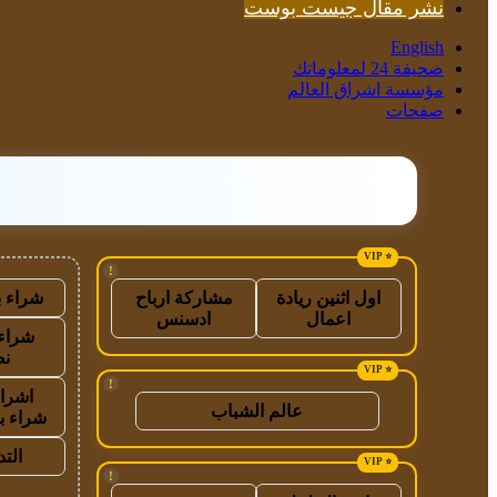
نشر مقال جيست بوست
English
صحيفة 24 لمعلوماتك
مؤسسة اشراق العالم
صفحات
!
شراء ب
اول اثنين ريادة
مشاركة ارباح
اعمال
ادسنس
شراء 
نص
!
اشراق
عالم الشباب
شراء ب
الت
!