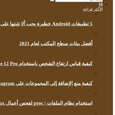
بحث
10
عن
الأكثر قراءة
5 تطبيقات Android خطيرة يجب ألا تثبتها على هاتفك مطلقًا
أفضل بيئات سطح المكتب لعام 2021
كيفية قياس ارتفاع الشخص باستخدام iPhone 12 Pro
كيفية منع الإضافة إلى المجموعات على Instagram
استخدام نظام الملفات / proc لفحص أعمال Linux الداخلية الخاصة بك