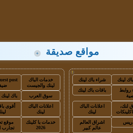
مواقع صديقة
+
!
اك لينك
شراء باك لينك
خدمات الباك
لينك والجيست
ضيف
روابط
باقات باك لينك
ية
سوق العرب
باك لينك با
 لنك،
اعلانات الباك
اعلانات الباك
أقوى باق
اكلينكات
لينك
لينك
لين
دريس
اشراق العالم
خدمات با كلينك
موقع تج
2026
عالم كبير
تجارب ا