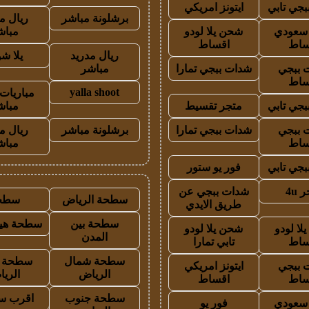
جي تابي
ايتونز امريكي
برشلونة مباشر
ريال م
ز سعودي
شحن يلا لودو
مباش
ساط
اقساط
ريال مدريد
يلا ش
 ببجي
شدات ببجي تمارا
مباشر
ساط
yalla shoot
مباريات 
جي تابي
متجر تقسيط
مباش
 ببجي
شدات ببجي تمارا
برشلونة مباشر
ريال م
ساط
مباش
جي تابي
فور يو ستور
 4u
شدات ببجي عن
سطحة الرياض
سطح
طريق الايدي
سطحة بين
سطحة هيد
لا لودو
شحن يلا لودو
المدن
ساط
تابي تمارا
سطحة شمال
سطحة 
 ببجي
ايتونز امريكي
الرياض
الري
ساط
اقساط
سطحة جنوب
اقرب س
ز سعودي
فور يو