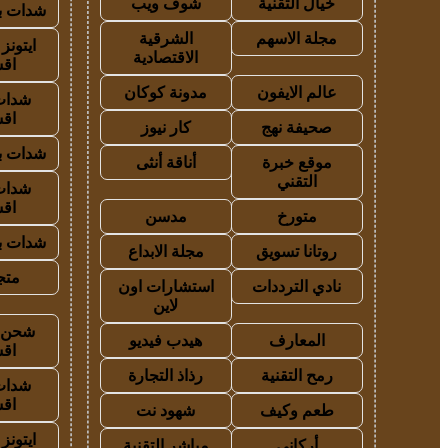
خيال التقنية
شوف ويب
شدات بب
مجلة الاسهم
الشرقية
ايتون
الاقتصادية
اق
عالم الايفون
مدونة كوكان
شدات
اق
صحيفة نهج
كار نيوز
شدات بب
موقع خبرة
أناقة أنثى
التقني
شدات
اق
متورخ
مدسن
شدات بب
روتانا تسويق
مجلة الابداع
متجر
نادي الترددات
استشارات اون
لاين
شحن ي
المعارف
هيدب فيديو
اق
رمح التقنية
رذاذ التجارة
شدات
اق
طعم وكيف
شهود نت
ايتون
أركاني
مباشر التقنية