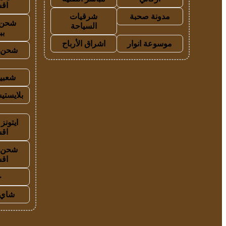
اق
مدونة صحبة
شرقيات
شحن 
السياحة
بب
موسوعة انوار
اشراق الأرباح
شحن ي
شعبية
بلايستي
ايتونز
اق
شحن ي
اق
ح
شاي 