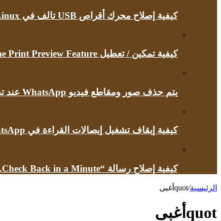
كيفية إصلاح محرك أقراص USB تالف في Linux
كيفية تمكين / تعطيل Google Chrome Print Preview Feature
يتم حذف صور ومقاطع فيديو WhatsApp عند تبديل أجهزة iPhone
كيفية إيقاف تشغيل إيصالات القراءة في WhatsApp
كيفية إصلاح رسالة “Briefly Unavailable for Scheduled Maintenance.Check Back in a Minute” في ووردبريس
الرئيسية
/
quotأغبى
quotأغبى