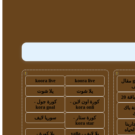
!
!
koora live
koora live
guest post مقال
يلا شوت
يلا شوت
قة 20
كورة اون لاين -
كورة جول -
kora goal
kora onli
ة باك
ك
كورة ستار -
سوريا لايف
kora star
اربنا
لحياه
يلا لايف - yalla
يلا كورة -