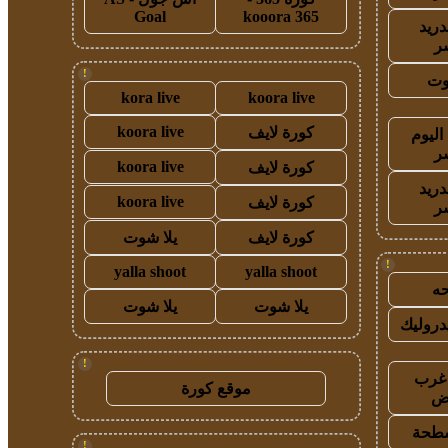
Goal
kooora 365
دريد
ر
!
وت
kora live
koora live
koora live
كورة لايف
اليوم
ر
koora live
كورة لايف
دريد
koora live
كورة لايف
ر
كورة لايف
يلا شوت
!
yalla shoot
yalla shoot
ه
يلا شوت
يلا شوت
روليك
!
غرب
موقع كورة
اض
طحة
!