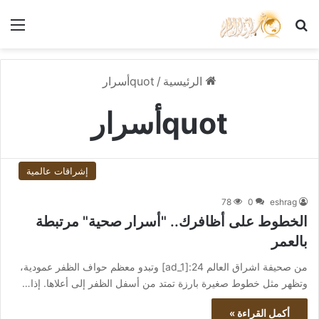
بحث عن
الق
الرئيسية
/
quotأسرار
quotأسرار
إشراقات عالمية
78
0
eshrag
الخطوط على أظافرك.. "أسرار صحية" مرتبطة
بالعمر
من صحيفة اشراق العالم 24:[ad_1] وتبدو معظم حواف الظفر عمودية،
وتظهر مثل خطوط صغيرة بارزة تمتد من أسفل الظفر إلى أعلاها. إذا…
أكمل القراءة »