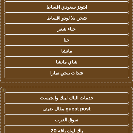
ايتونز سعودي اقساط
شحن يلا لودو اقساط
حناء شعر
حنا
ماتشا
شاي ماتشا
شدات ببجي تمارا
!
خدمات الباك لينك والجيست
guest post مقال ضيف
سوق العرب
باك لينك باقة 20