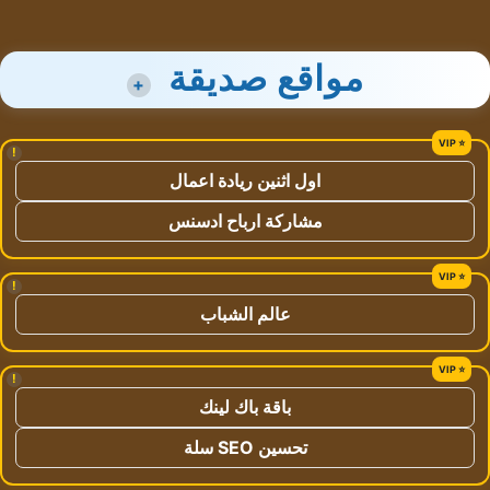
مواقع صديقة
+
!
اول اثنين ريادة اعمال
مشاركة ارباح ادسنس
!
عالم الشباب
!
باقة باك لينك
تحسين SEO سلة