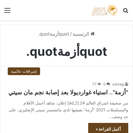
بحث عن
الق
الرئيسية
/
quotأزمةquot.
quotأزمةquot.
إشراقات عالمية
77
0
eshrag
"أزمة".. استياء غوارديولا بعد إصابة نجم مان سيتي
من صحيفة اشراق العالم 24:[ad_1] إعلان: شاهد أجمل الأفلام
والمسلسلات 2021 “أزمة” يعيشها نادي مانشستر سيتي الإنجليزي، على
حد وصف…
أكمل القراءة »