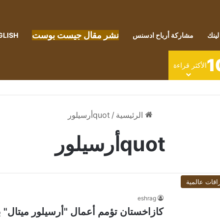
نشر مقال جيست بوست
لينك
مشاركة أرباح ادسنس
GLISH
1
الأكثر قراءة
الرئيسية
/
quotأرسيلور
quotأرسيلور
اقات عالمية
eshrag
كازاخستان تؤمم أعمال "أرسيلور ميتال" ب