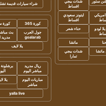
شن ستور
شدات ببجي
شراء سيارات قديمة تشلي
اقساط
 امريكي
ايتونز سعودي
ساط
اقساط
كورة 365
كورة س
ا لودو
حناء شعر
جول العرب
بث مباشر
ساط
goalarab
مدريد ا
نا
ماتشا
يلا لايف
ماتشا
شدات ببجي
تمارا
ريال مدريد
برشلونة 
مباشر اليوم
اليو
مباريات اليوم
يلا لا
مباشر
yalla live