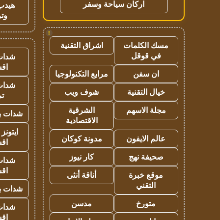
اركان سياحة وسفر
هيدب
وتر
!
مسك الكلمات
اشراق التقنية
في قوقل
شدات
اق
ان سفن
مرابع التكنولوجيا
شدات
خيال التقنية
شوف ويب
تم
مجلة الاسهم
الشرقية
شدات بب
الاقتصادية
ايتونز
عالم الايفون
مدونة كوكان
اق
صحيفة نهج
كار نيوز
شدات
اق
موقع خبرة
أناقة أنثى
التقني
شدات بب
متورخ
مدسن
شدات
اق