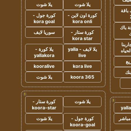
يلا شوت
يلا شوت
 باقة
كورة اون لاين -
كورة جول -
kora goal
kora onli
ة باك
كورة ستار -
سوريا لايف
ك
kora star
ربنا
يلا لايف - yalla
يلا كورة -
لحياه
yallakora
live
يع
kooralive
kora live
ينك
koora 365
يلا شوت
!
!
يلا شوت
كورة ستار -
koora-star
yall
مباشر
كورة جول -
يلا شوت
koora-goal