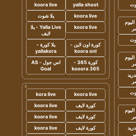
وت
yalla shoot
koora live
koora live
يلا شوت
اليوم
koora live
Yalla Live - يلا
ر
لايف
وت
كورة اون لاين -
يلا كورة -
yallakora
koora onl
اليوم
كورة 365 -
اس جول - AS
ر
Goal
kooora 365
دريد
ر
!
وت
kora live
koora live
كورة لايف
koora live
اليوم
ر
كورة لايف
koora live
دريد
كورة لايف
koora live
ر