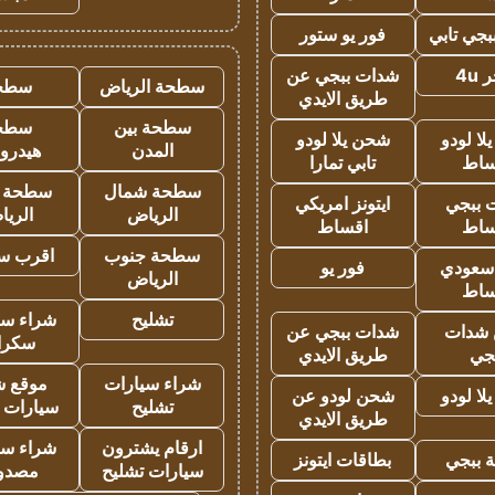
جي تابي
فور يو ستور
4u
شدات ببجي عن
سطحة الرياض
سطح
طريق الايدي
سطحة بين
سطح
ا لودو
شحن يلا لودو
المدن
هيدرو
ساط
تابي تمارا
سطحة شمال
سطحة 
 ببجي
ايتونز امريكي
الرياض
الري
ساط
اقساط
سطحة جنوب
اقرب س
 سعودي
فور يو
الرياض
ساط
تشليح
شراء سي
شدات
شدات ببجي عن
سكرا
جي
طريق الايدي
شراء سيارات
موقع ش
ا لودو
شحن لودو عن
تشليح
سيارات 
طريق الايدي
ارقام يشترون
شراء سي
 ببجي
بطاقات ايتونز
سيارات تشليح
مصدو