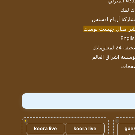
ذكاء المنزلي
ك لينك
اركة أرباح ادسنس
شر مقال جيست بوست
Engli
ة 24 لمعلوماتك
سسة اشراق العالم
فحات
!
!
koora live
koora live
gues
ضيف