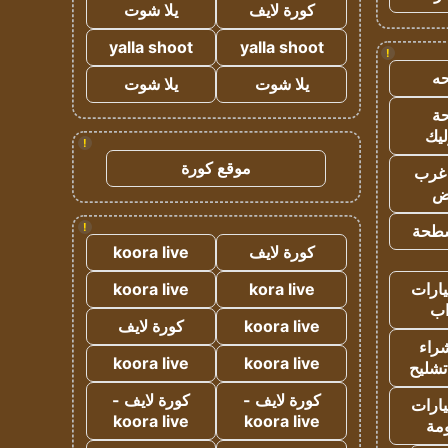
كورة لايف
يلا شوت
yalla shoot
yalla shoot
!
ه
يلا شوت
يلا شوت
ة
ليك
!
موقع كورة
غرب
اض
!
طحة
كورة لايف
koora live
ارات
kora live
koora live
ب
koora live
كورة لايف
راء
koora live
koora live
تشليح
كورة لايف -
كورة لايف -
ارات
koora live
koora live
مة