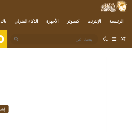
الرئيسية
الإنترنت
كمبيوتر
الأجهزة
الذكاء المنزلي
باك 
0
مقال عشوائي
إضافة عمود جانبي
الوضع المظلم
بحث
عن
إشر