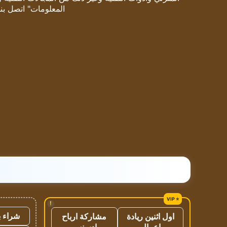
المعلومات" اتصل بنا
!
شراء ب
اول اثنين ريادة
مشاركة ارباح
اعمال
ادسنس