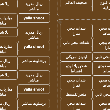
 فنون
صحيفة العالم
ريال مدريد
يلا ش
فيه
مباشر
yalla shoot
مباريات 
!
مباش
 ببجي
شدات ببجي
ريال مدريد
يلا ش
ساط
تمارا
مباشر
 ببجي
شدات ببجي تابي
yalla shoot
مباريات 
ارا
مباش
جي تابي
ايتونز امريكي
برشلونة مباشر
ريال م
 سعودي
شحن يلا لودو
مباش
ساط
اقساط
ريال مدريد
يلا ش
 ببجي
شدات ببجي
مباشر
ساط
تمارا
yalla shoot
مباريات 
جي تابي
متجر تقسيط
مباش
 ببجي
شدات ببجي
برشلونة مباشر
ريال م
ساط
تمارا
مباش