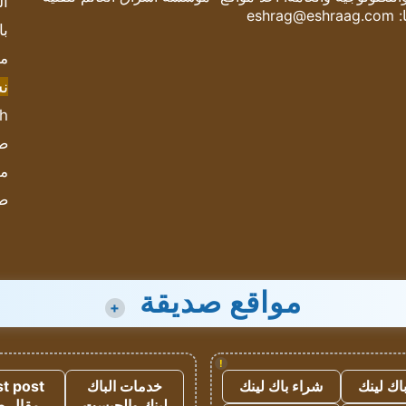
ال
:
eshrag@eshraag.com
با
مش
ن
sh
صحيف
مؤ
ص
مواقع صديقة
+
!
اك لينك
شراء باك لينك
خدمات الباك
t post
لينك والجيست
مقال 