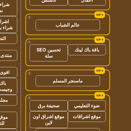
شراء 
نص
!
اشراق
عالم الشباب
شراء با
الت
!
باقة باك لينك
تحسين SEO
منتدى 
سلة
اقوى 
!
ماسنجر المسلم
باك 
وجيست
!
مجلة 
ضوء التعليمي
صحيفة برق
موقع اشراقات
موقع اشراق اون
موقع
لاين
للت