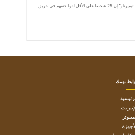
من صحيفة اشراق العالم 24:[ad_1] وقالت “أرسيلور ميتال تيميرتاو” إن 25 شخصا على الأقل لقوا حتفهم في حريق
ابط تهمك
رئيسية
إنترنت
بيوتر
أجهزة