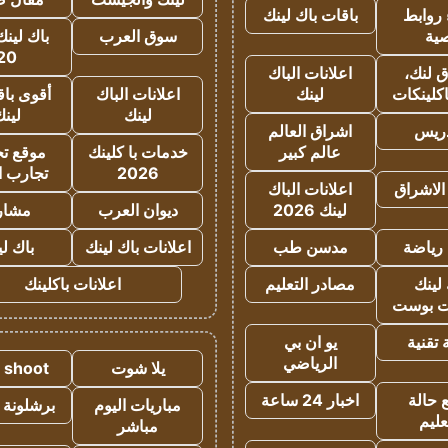
روابط
باقات باك لينك
ية
سوق العرب
باك لينك
20
 لنك،
اعلانات الباك
كلينكات
لينك
اعلانات الباك
أقوى باق
لينك
لين
دريس
اشراق العالم
عالم كبير
خدمات با كلينك
موقع تجا
2026
تجارب ا
الاشراق
اعلانات الباك
لينك 2026
ديوان العرب
مشار
رياضة
مدسن طب
اعلانات باك لينك
باك ل
لينك
مصادر التعليم
اعلانات باكلينك
 بوست
تقنية
يو ان بي
الرياضي
يلا شوت
a shoot
 حالة
اخبار 24 ساعة
مباريات اليوم
برشلونة 
عليم
مباشر