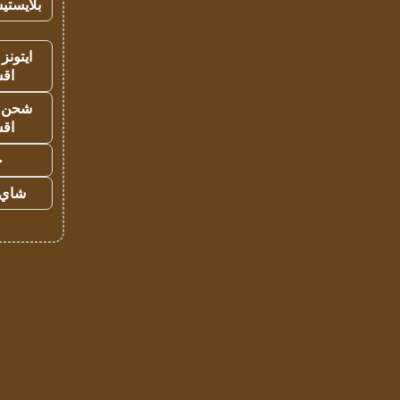
بلايستي
ايتونز
اق
شحن يل
اق
ح
شاي 