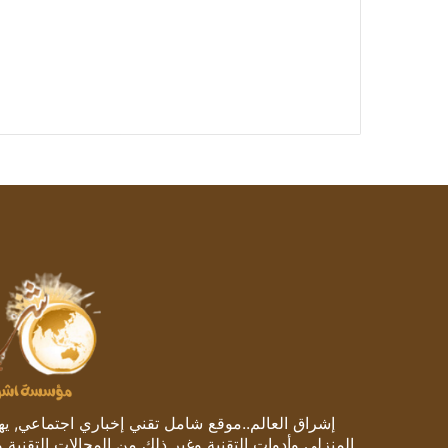
إشراق العالم..موقع شامل تقني إخباري اجتماعي, يهتم
المنزلي وأدوات التقنية وغير ذلك من المجالات التقنية 