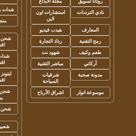
روتانا تسويق
مجلة الابداع
شدات بب
نادي الترددات
استشارات اون
لاين
متجر 
المعارف
هيدب فيديو
شحن يل
رمح التقنية
رذاذ التجارة
اق
طعم وكيف
شهود نت
شدات
اق
أركاني
مباشر التقنية
ايتونز
مدونة صحبة
شرقيات
اق
السياحة
شحن 
موسوعة انوار
اشراق الأرباح
بب
شحن يل
شعبية