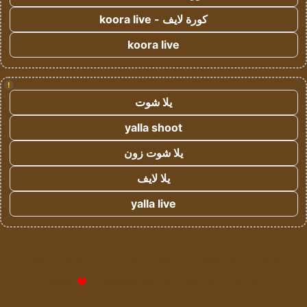
كورة لايف - koora live
koora live
!
يلا شوت
yalla shoot
يلا شوت زون
يلا لايف
yalla live
© حقوق النشر 2026، جميع الحقوق محفوظة لمؤسسة اشراق لتقنية
المعلومات- سجل تجاري رقم 1009094205 |
للإعلانات