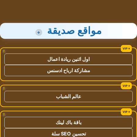
مواقع صديقة
+
!
اول اثنين ريادة اعمال
مشاركة ارباح ادسنس
!
عالم الشباب
!
باقة باك لينك
تحسين SEO سلة