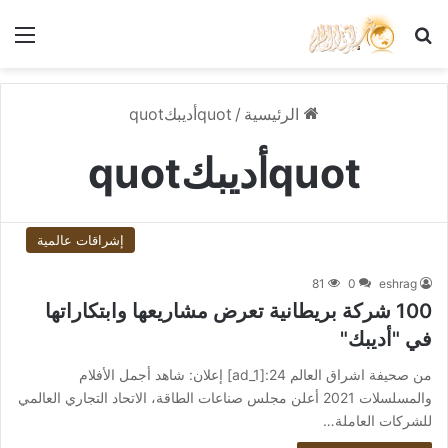
بحث عن
الق
الرئيسية
/
quotأديبكquot
quotأديبكquot
إشراقات عالمية
81
0
eshrag
100 شركة بريطانية تعرض مشاريعها وابتكاراتها
في "أديبك"
من صحيفة اشراق العالم 24:[ad_1] إعلان: شاهد أجمل الأفلام
والمسلسلات 2021 أعلن مجلس صناعات الطاقة، الاتحاد التجاري العالمي
للشركات العاملة…