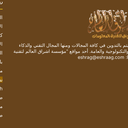
رو
ال
ال
كم
ال
 بالتدوين في كافة المجالات ومنها المجال التقني والذكاء
والتكنولوجية والعامة. أحد مواقع "مؤسسة اشراق العالم لتقنية
ال
:
eshrag@eshraag.com
با
مش
ن
sh
صحيف
مؤ
ص