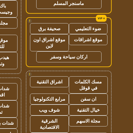
ماسنجر المسلم
باك 
وجيست
!
مجلة 
ضوء التعليمي
صحيفة برق
موقع اشراقات
موقع اشراق اون
موقع
لاين
للت
اركان سياحة وسفر
هيدب
وتر
!
مسك الكلمات
اشراق التقنية
في قوقل
شدات
اق
ان سفن
مرابع التكنولوجيا
شدات
خيال التقنية
شوف ويب
تم
مجلة الاسهم
الشرقية
شدات بب
الاقتصادية