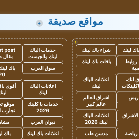
مواقع صديقة
+
!
اك لينك
شراء باك لينك
خدمات الباك
t post
لينك والجيست
مقال 
روابط
باقات باك لينك
ية
سوق العرب
باك لينك
20
 لنك،
اعلانات الباك
كلينكات
لينك
اعلانات الباك
أقوى باق
لينك
لين
دريس
اشراق العالم
عالم كبير
خدمات با كلينك
موقع تجا
2026
تجارب ا
الاشراق
اعلانات الباك
لينك 2026
ديوان العرب
مشار
رياضة
مدسن طب
اعلانات باك لينك
باك ل