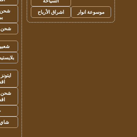
السياحة
شحن 
موسوعة انوار
اشراق الأرباح
بب
شحن يل
شعبية
بلايستي
ايتونز
اق
شحن يل
اق
ح
شاي 