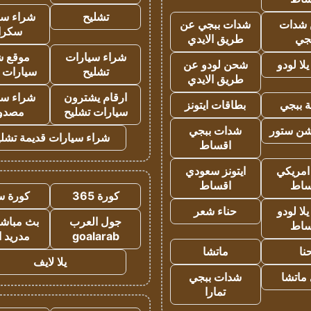
تشليح
شراء سي
شدات
شدات ببجي عن
سكرا
جي
طريق الايدي
شراء سيارات
موقع ش
ا لودو
شحن لودو عن
تشليح
سيارات 
طريق الايدي
ارقام يشترون
شراء سي
 ببجي
بطاقات ايتونز
سيارات تشليح
مصدو
شن ستور
شدات ببجي
شراء سيارات قديمة تشلي
اقساط
 امريكي
ايتونز سعودي
ساط
اقساط
كورة 365
كورة س
ا لودو
حناء شعر
جول العرب
بث مباشر
ساط
goalarab
مدريد ا
نا
ماتشا
يلا لايف
ماتشا
شدات ببجي
تمارا