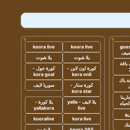
!
!
koora live
koora live
gues
ضيف
يلا شوت
يلا شوت
 باقة
كورة اون لاين -
كورة جول -
kora goal
kora onli
ة باك
كورة ستار -
سوريا لايف
ك
kora star
ربنا
يلا لايف - yalla
يلا كورة -
لحياه
yallakora
live
يع
kooralive
kora live
ينك
koora 365
يلا شوت