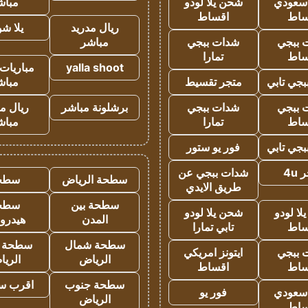
 سعودي
شحن يلا لودو
مباش
ساط
اقساط
ريال مدريد
يلا ش
 ببجي
شدات ببجي
مباشر
ساط
تمارا
yalla shoot
مباريات 
جي تابي
متجر تقسيط
مباش
 ببجي
شدات ببجي
برشلونة مباشر
ريال م
ساط
تمارا
مباش
جي تابي
فور يو ستور
4u
شدات ببجي عن
سطحة الرياض
سطح
طريق الايدي
سطحة بين
سطح
ا لودو
شحن يلا لودو
المدن
هيدرو
ساط
تابي تمارا
سطحة شمال
سطحة 
 ببجي
ايتونز امريكي
الرياض
الري
ساط
اقساط
سطحة جنوب
اقرب س
 سعودي
فور يو
الرياض
ساط