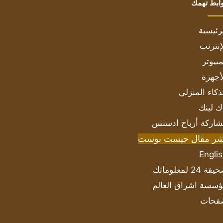
ابط تهمك
رئيسية
إنترنت
بيوتر
أجهزة
ذكاء المنزلي
ك لينك
اركة أرباح ادسنس
شر مقال جيست بوست
Engli
ة 24 لمعلوماتك
سسة اشراق العالم
فحات