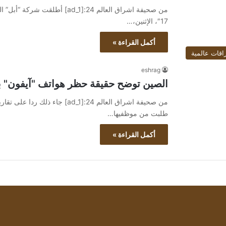
من صحيفة اشراق العالم 24:[ad_1
17″، الإثنين،…
أكمل القراءة »
اقات عالمية
eshrag
الصين توضح حقيقة حظر هواتف "آيفون" 
من صحيفة اشراق العالم 24:[ad_1]
طلبت من موظفيها…
أكمل القراءة »