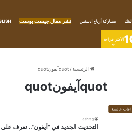
نشر مقال جيست بوست
لينك
مشاركة أرباح ادسنس
GLISH
1
الأكثر قراءة
الرئيسية
/
quotآيفونquot
quotآيفونquot
اقات عالمية
eshrag
التحديث الجديد في "آيفون".. تعرف على ال