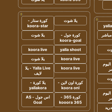
!
!
يلا شوت
كورة ستار -
koora-star
yall
مباشر
كورة جول -
يلا شوت
koora-goal
وت
yalla shoot
koora live
koora live
يلا شوت
اليوم
koora live
Yalla Live - يلا
ر
لايف
وت
كورة اون لاين -
يلا كورة -
yallakora
koora onl
اليوم
كورة 365 -
اس جول - AS
ر
Goal
kooora 365
دريد