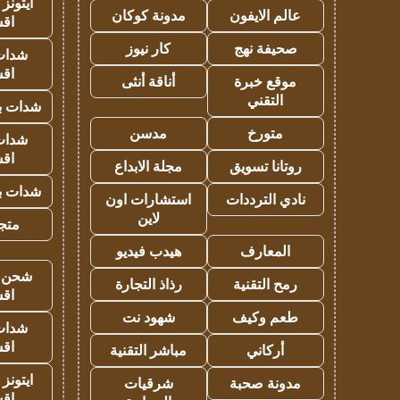
ايتونز
عالم الايفون
مدونة كوكان
اق
صحيفة نهج
كار نيوز
شدات
اق
موقع خبرة
أناقة أنثى
التقني
شدات بب
متورخ
مدسن
شدات
اق
روتانا تسويق
مجلة الابداع
شدات بب
نادي الترددات
استشارات اون
لاين
متجر 
المعارف
هيدب فيديو
شحن يل
رمح التقنية
رذاذ التجارة
اق
طعم وكيف
شهود نت
شدات
اق
أركاني
مباشر التقنية
ايتونز
مدونة صحبة
شرقيات
اق