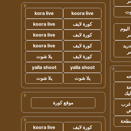
ر
!
وت
kora live
koora live
كورة لايف
koora live
اليوم
ر
كورة لايف
koora live
دريد
كورة لايف
koora live
ر
كورة لايف
يلا شوت
yalla shoot
yalla shoot
!
ه
يلا شوت
يلا شوت
ة
ليك
!
موقع كورة
غرب
اض
!
طحة
كورة لايف
koora live