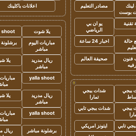
لينك
مصادر التعليم
اعلانات باكلينك
 بوست
تقنية
يو ان بي
الرياضي
يلا شوت
a shoot
 حالة
اخبار 24 ساعة
مباريات اليوم
برشلونة 
عليم
مباشر
 فنون
صحيفة العالم
ريال مدريد
يلا ش
فيه
مباشر
yalla shoot
مباريات 
!
مباش
 ببجي
شدات ببجي
ريال مدريد
يلا ش
ساط
تمارا
مباشر
 ببجي
شدات ببجي تابي
yalla shoot
مباريات 
ارا
مباش
جي تابي
ايتونز امريكي
برشلونة مباشر
ريال م