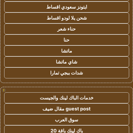
ايتونز سعودي اقساط
شحن يلا لودو اقساط
حناء شعر
حنا
ماتشا
شاي ماتشا
شدات ببجي تمارا
!
خدمات الباك لينك والجيست
guest post مقال ضيف
سوق العرب
باك لينك باقة 20