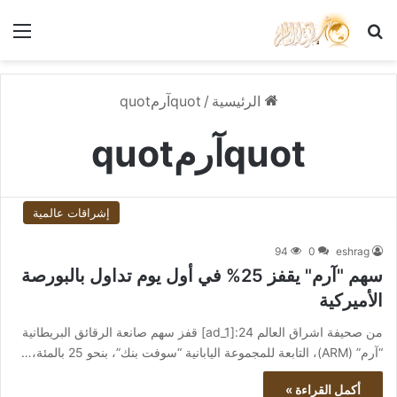
بحث عن
الق
الرئيسية
/
quotآرمquot
quotآرمquot
إشراقات عالمية
94
0
eshrag
سهم "آرم" يقفز 25% في أول يوم تداول بالبورصة
الأميركية
من صحيفة اشراق العالم 24:[ad_1] قفز سهم صانعة الرقائق البريطانية
“آرم” (ARM)، التابعة للمجموعة اليابانية “سوفت بنك”، بنحو 25 بالمئة،…
أكمل القراءة »