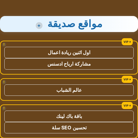
مواقع صديقة
+
!
اول اثنين ريادة اعمال
مشاركة ارباح ادسنس
!
عالم الشباب
!
باقة باك لينك
تحسين SEO سلة