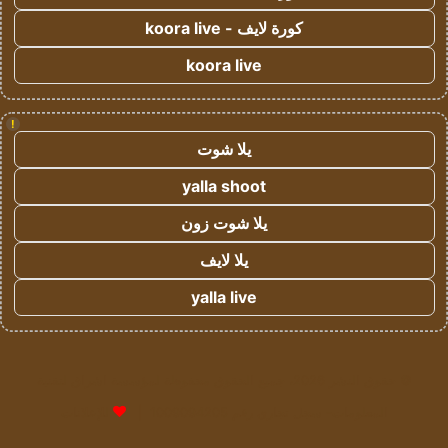
كورة لايف - koora live
koora live
!
يلا شوت
yalla shoot
يلا شوت زون
يلا لايف
yalla live
© حقوق النشر 2026، جميع الحقوق محفوظة لمؤسسة اشراق لتقنية
المعلومات- سجل تجاري رقم 1009094205 |
للإعلانات