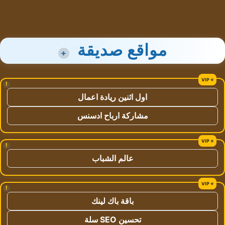
مواقع صديقة
+
!
اول اثنين ريادة اعمال
مشاركة ارباح ادسنس
!
عالم الشباب
!
باقة باك لينك
تحسين SEO سلة