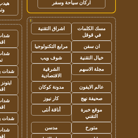
اركان سياحة وسفر
هيدب
وتر
!
مسك الكلمات
اشراق التقنية
في قوقل
شدات
اق
ان سفن
مرابع التكنولوجيا
شدات
خيال التقنية
شوف ويب
تم
مجلة الاسهم
الشرقية
شدات بب
الاقتصادية
ايتونز
عالم الايفون
مدونة كوكان
اق
صحيفة نهج
كار نيوز
شدات
اق
موقع خبرة
أناقة أنثى
التقني
شدات بب
متورخ
مدسن
شدات
اق