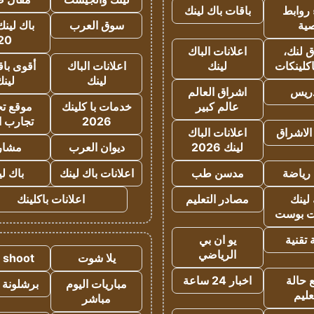
روابط
باقات باك لينك
ية
سوق العرب
باك لينك
20
 لنك،
اعلانات الباك
كلينكات
لينك
اعلانات الباك
أقوى باق
لينك
لين
دريس
اشراق العالم
عالم كبير
خدمات با كلينك
موقع تجا
2026
تجارب ا
الاشراق
اعلانات الباك
لينك 2026
ديوان العرب
مشار
رياضة
مدسن طب
اعلانات باك لينك
باك ل
لينك
مصادر التعليم
اعلانات باكلينك
 بوست
تقنية
يو ان بي
الرياضي
يلا شوت
a shoot
 حالة
اخبار 24 ساعة
مباريات اليوم
برشلونة 
عليم
مباشر