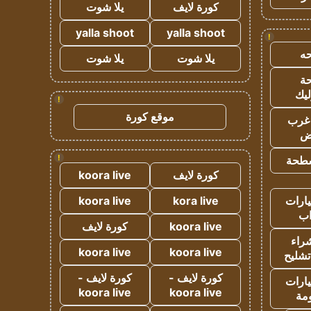
كورة لايف
يلا شوت
yalla shoot
yalla shoot
!
ه
يلا شوت
يلا شوت
ة
ليك
!
موقع كورة
غرب
اض
!
طحة
كورة لايف
koora live
ارات
kora live
koora live
ب
koora live
كورة لايف
راء
koora live
koora live
تشليح
كورة لايف -
كورة لايف -
ارات
koora live
koora live
مة