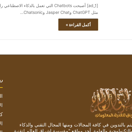
[ad_1] أصبحت Chatbots التي تعمل بالذك
مثل ChatGPT وJasper Chat وChatsonic…
أكمل القراءة »
رو
ال
ال
كم
ال
 بالتدوين في كافة المجالات ومنها المجال التقني والذكاء
والتكنولوجية والعامة. أحد مواقع "مؤسسة اشراق العالم لتقنية