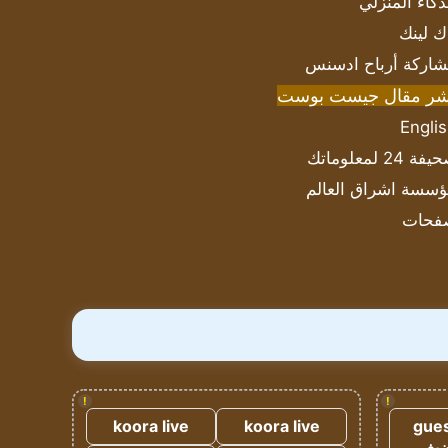
ذكاء المنزلي
ك لينك
اركة أرباح ادسنس
شر مقال جيست بوست
Engli
ة 24 لمعلوماتك
سسة اشراق العالم
فحات
!
!
koora live
koora live
gues
ضيف