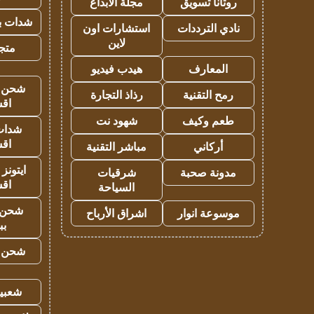
روتانا تسويق
مجلة الابداع
شدات بب
نادي الترددات
استشارات اون
لاين
متجر 
المعارف
هيدب فيديو
شحن يل
رمح التقنية
رذاذ التجارة
اق
طعم وكيف
شهود نت
شدات
اق
أركاني
مباشر التقنية
ايتونز
مدونة صحبة
شرقيات
اق
السياحة
شحن 
موسوعة انوار
اشراق الأرباح
بب
شحن يل
شعبية