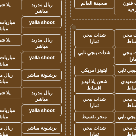
 فنون
صحيفة العالم
ريال مدريد
يلا ش
فيه
مباشر
yalla shoot
مباريات 
!
مباش
 ببجي
شدات ببجي
ريال مدريد
يلا ش
ساط
تمارا
مباشر
 ببجي
شدات ببجي تابي
yalla shoot
مباريات 
ارا
مباش
جي تابي
ايتونز امريكي
برشلونة مباشر
ريال م
 سعودي
شحن يلا لودو
مباش
ساط
اقساط
ريال مدريد
يلا ش
 ببجي
شدات ببجي
مباشر
ساط
تمارا
yalla shoot
مباريات 
جي تابي
متجر تقسيط
مباش
 ببجي
شدات ببجي
برشلونة مباشر
ريال م
ساط
تمارا
مباش