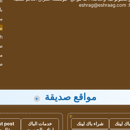
ال
:
eshrag@eshraag.com
با
مش
ن
sh
صحيف
مؤ
ص
مواقع صديقة
+
!
اك لينك
شراء باك لينك
خدمات الباك
t post
لينك والجيست
مقال 