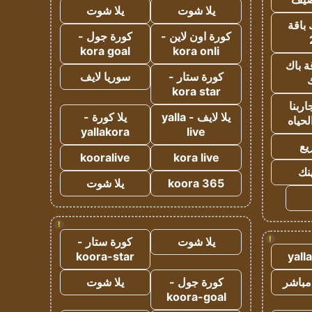
يلا شوت
يلا شوت
 باقة
كورة اون لاين -
كورة جول -
kora goal
kora onli
ة باك
كورة ستار -
سوريا لايف
ك
kora star
ربنا
يلا لايف - yalla
يلا كورة -
لحياه
yallakora
live
يع
kooralive
kora live
ينك
koora 365
يلا شوت
!
!
يلا شوت
كورة ستار -
koora-star
yall
مباشر
كورة جول -
يلا شوت
koora-goal