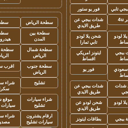
جي تابي
فور يو ستور
4u
شدات ببجي عن
سطحة الرياض
سطح
طريق الايدي
سطحة بين
سطح
ا لودو
شحن يلا لودو
المدن
هيدرو
ساط
تابي تمارا
سطحة شمال
سطحة 
 ببجي
ايتونز امريكي
الرياض
الري
ساط
اقساط
سطحة جنوب
اقرب س
 سعودي
فور يو
الرياض
ساط
تشليح
شراء سي
شدات
شدات ببجي عن
سكرا
جي
طريق الايدي
شراء سيارات
موقع ش
ا لودو
شحن لودو عن
تشليح
سيارات 
طريق الايدي
ارقام يشترون
شراء سي
 ببجي
بطاقات ايتونز
سيارات تشليح
مصدو