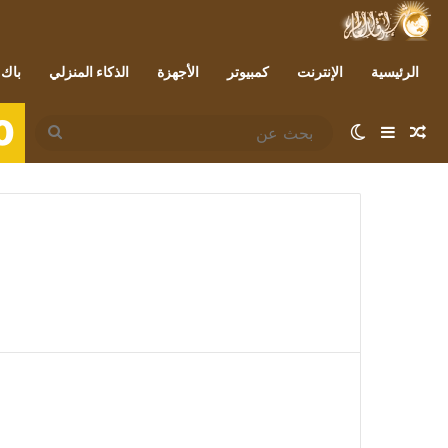
الرئيسية
الإنترنت
كمبيوتر
الأجهزة
الذكاء المنزلي
باك 
0
مقال عشوائي
إضافة عمود جانبي
الوضع المظلم
بحث
عن