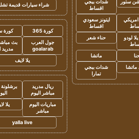
شن ستور
شدات ببجي
شراء سيارات قديمة تشلي
اقساط
 امريكي
ايتونز سعودي
ساط
اقساط
كورة 365
كورة س
ا لودو
حناء شعر
جول العرب
بث مباشر
ساط
goalarab
مدريد ا
نا
ماتشا
يلا لايف
ماتشا
شدات ببجي
تمارا
ريال مدريد
برشلونة 
مباشر اليوم
اليو
مباريات اليوم
يلا لا
مباشر
yalla live