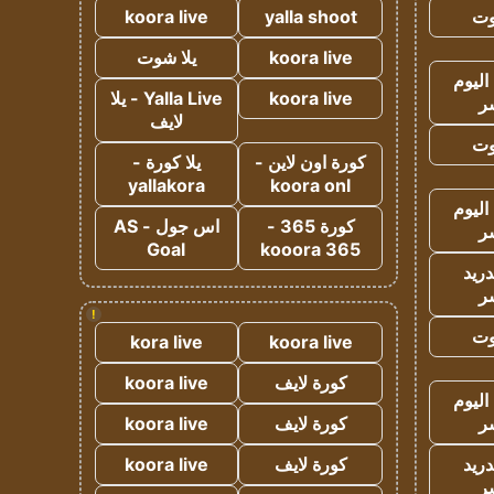
وت
yalla shoot
koora live
koora live
يلا شوت
اليوم
koora live
Yalla Live - يلا
ر
لايف
وت
كورة اون لاين -
يلا كورة -
yallakora
koora onl
اليوم
كورة 365 -
اس جول - AS
ر
Goal
kooora 365
دريد
ر
!
وت
kora live
koora live
كورة لايف
koora live
اليوم
ر
كورة لايف
koora live
دريد
كورة لايف
koora live
ر