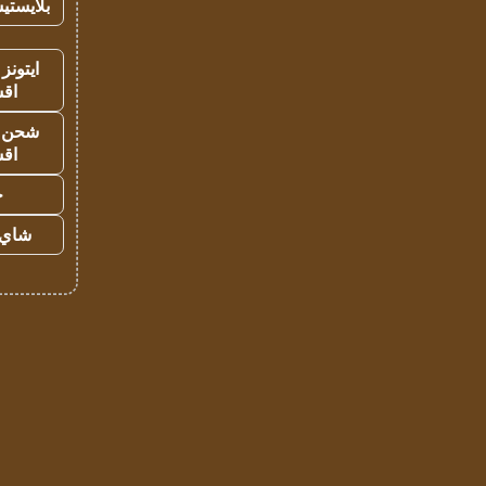
بلايستي
ايتونز
اق
شحن يل
اق
ح
شاي 