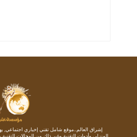
إشراق العالم..موقع شامل تقني إخباري اجتماعي, يهتم
المنزلي وأدوات التقنية وغير ذلك من المجالات التقنية 