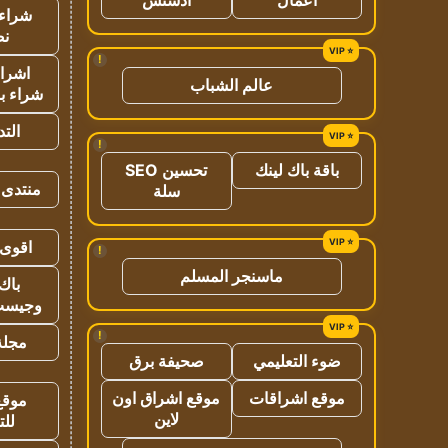
شراء 
نص
!
اشراق
عالم الشباب
شراء با
الت
!
باقة باك لينك
تحسين SEO
منتدى 
سلة
اقوى 
!
ماسنجر المسلم
باك 
وجيست
!
مجلة 
ضوء التعليمي
صحيفة برق
موقع اشراقات
موقع اشراق اون
موقع
لاين
للت