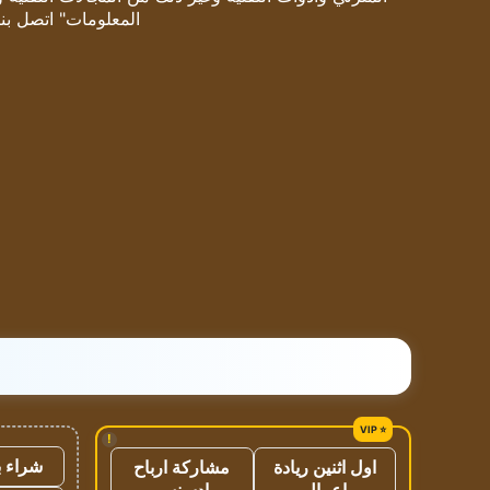
المعلومات" اتصل بنا
!
شراء ب
اول اثنين ريادة
مشاركة ارباح
اعمال
ادسنس