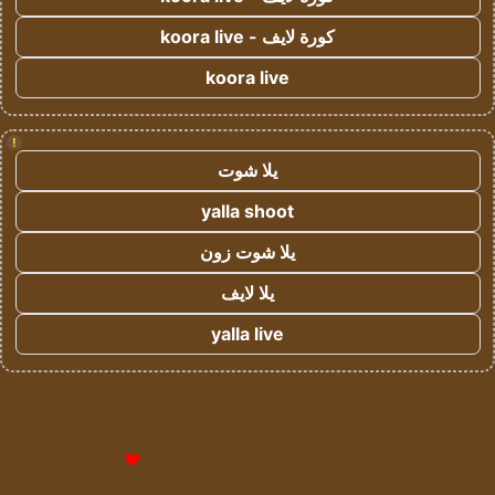
كورة لايف - koora live
koora live
!
يلا شوت
yalla shoot
يلا شوت زون
يلا لايف
yalla live
© حقوق النشر 2026، جميع الحقوق محفوظة لمؤسسة اشراق لتقنية
المعلومات- سجل تجاري رقم 1009094205 |
للإعلانات