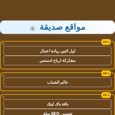
مواقع صديقة
+
!
اول اثنين ريادة اعمال
مشاركة ارباح ادسنس
!
عالم الشباب
!
باقة باك لينك
تحسين SEO سلة