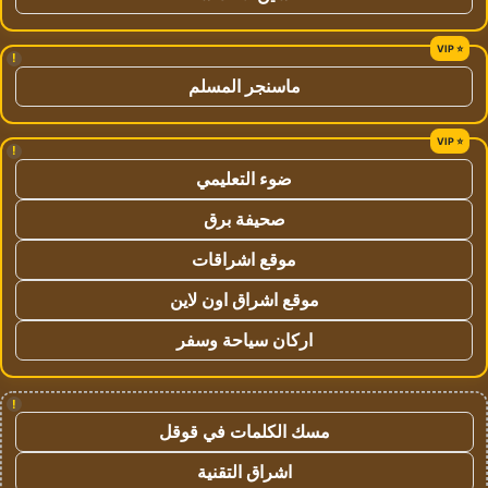
!
ماسنجر المسلم
!
ضوء التعليمي
صحيفة برق
موقع اشراقات
موقع اشراق اون لاين
اركان سياحة وسفر
!
مسك الكلمات في قوقل
اشراق التقنية