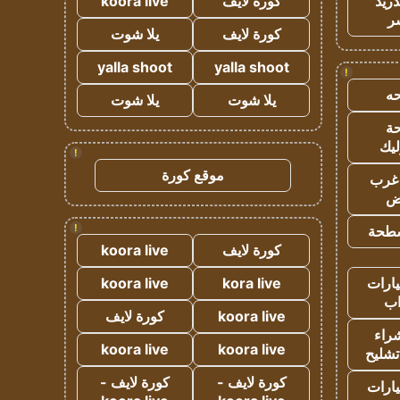
دريد
كورة لايف
koora live
ر
كورة لايف
يلا شوت
yalla shoot
yalla shoot
!
ه
يلا شوت
يلا شوت
ة
ليك
!
موقع كورة
غرب
اض
!
طحة
كورة لايف
koora live
ارات
kora live
koora live
ب
koora live
كورة لايف
راء
koora live
koora live
تشليح
كورة لايف -
كورة لايف -
ارات