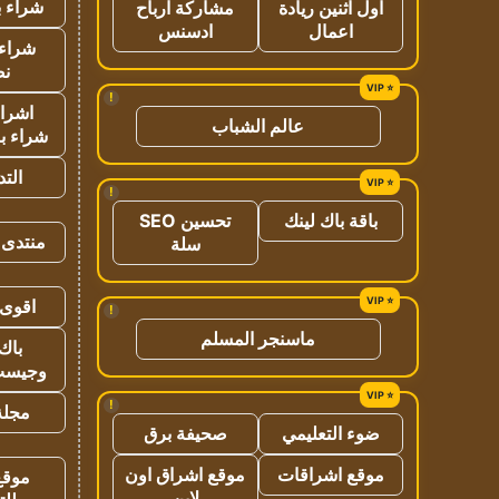
شراء ب
اول اثنين ريادة
مشاركة ارباح
اعمال
ادسنس
شراء 
نص
!
اشراق
عالم الشباب
شراء با
الت
!
باقة باك لينك
تحسين SEO
منتدى 
سلة
اقوى 
!
ماسنجر المسلم
باك 
وجيست
!
مجلة 
ضوء التعليمي
صحيفة برق
موقع اشراقات
موقع اشراق اون
موقع
لاين