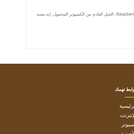
[ad_1] أعلنت مؤسسة Raspberry يوم الجمعة عن Raspberry Pi 5، الجيل القادم من الكمبيوتر المحمول. إنه يشبه
ابط تهمك
رئيسية
إنترنت
بيوتر
أجهزة