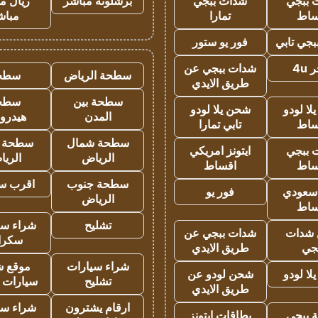
 ببجي
شدات ببجي
برشلونة مباشر
ريال م
ساط
تمارا
مباش
جي تابي
فور يو ستور
4u
شدات ببجي عن
سطحة الرياض
سطح
طريق الايدي
سطحة بين
سطح
ا لودو
شحن يلا لودو
المدن
هيدرو
ساط
تابي تمارا
سطحة شمال
سطحة 
 ببجي
ايتونز امريكي
الرياض
الري
ساط
اقساط
سطحة جنوب
اقرب س
 سعودي
فور يو
الرياض
ساط
تشليح
شراء سي
شدات
شدات ببجي عن
سكرا
جي
طريق الايدي
شراء سيارات
موقع ش
ا لودو
شحن لودو عن
تشليح
سيارات 
طريق الايدي
ارقام يشترون
شراء سي
 ببجي
بطاقات ايتونز