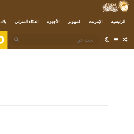
الرئيسية
الإنترنت
كمبيوتر
الأجهزة
الذكاء المنزلي
باك 
0
مقال عشوائي
إضافة عمود جانبي
الوضع المظلم
بحث
عن