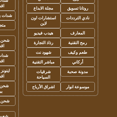
شدات
اق
روتانا تسويق
مجلة الابداع
شدات بب
نادي الترددات
استشارات اون
لاين
متجر 
المعارف
هيدب فيديو
شحن يل
رمح التقنية
رذاذ التجارة
اق
طعم وكيف
شهود نت
شدات
اق
أركاني
مباشر التقنية
ايتونز
مدونة صحبة
شرقيات
اق
السياحة
شحن 
موسوعة انوار
اشراق الأرباح
بب
شحن يل
شعبية