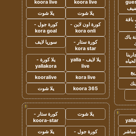
koora live
koora live
gues
ضيف
يلا شوت
يلا شوت
 باقة
كورة اون لاين -
كورة جول -
kora goal
kora onli
ة باك
كورة ستار -
سوريا لايف
ك
kora star
ربنا
يلا لايف - yalla
يلا كورة -
لحياه
yallakora
live
يع
kooralive
kora live
ينك
koora 365
يلا شوت
!
!
يلا شوت
كورة ستار -
koora-star
yall
مباشر
كورة جول -
يلا شوت