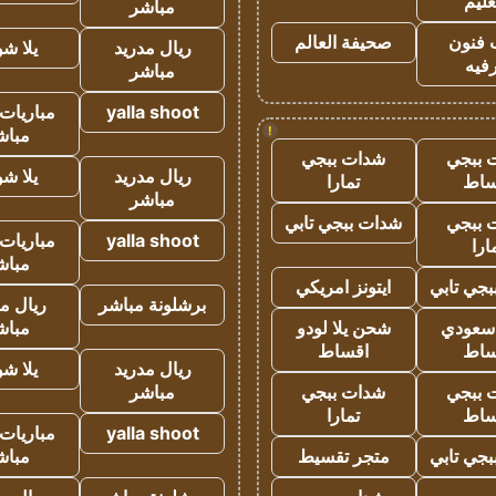
عليم
مباشر
 فنون
صحيفة العالم
ريال مدريد
يلا ش
فيه
مباشر
yalla shoot
مباريات 
!
مباش
 ببجي
شدات ببجي
ريال مدريد
يلا ش
ساط
تمارا
مباشر
 ببجي
شدات ببجي تابي
yalla shoot
مباريات 
ارا
مباش
جي تابي
ايتونز امريكي
برشلونة مباشر
ريال م
 سعودي
شحن يلا لودو
مباش
ساط
اقساط
ريال مدريد
يلا ش
 ببجي
شدات ببجي
مباشر
ساط
تمارا
yalla shoot
مباريات 
جي تابي
متجر تقسيط
مباش