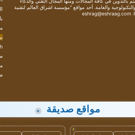
 بالتدوين في كافة المجالات ومنها المجال التقني والذكاء
والتكنولوجية والعامة. أحد مواقع "مؤسسة اشراق العالم لتقنية
ال
:
eshrag@eshraag.com
با
مش
ن
sh
صحيف
مؤ
ص
مواقع صديقة
+
!