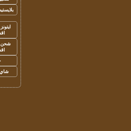
بلايستي
ايتونز
اق
شحن يل
اق
ح
شاي 