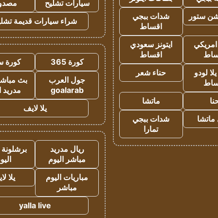
سيارات تشليح
مصدو
شن ستور
شدات ببجي
شراء سيارات قديمة تشلي
اقساط
 امريكي
ايتونز سعودي
ساط
اقساط
كورة 365
كورة س
ا لودو
حناء شعر
جول العرب
بث مباشر
ساط
goalarab
مدريد ا
نا
ماتشا
يلا لايف
ماتشا
شدات ببجي
تمارا
ريال مدريد
برشلونة 
مباشر اليوم
اليو
مباريات اليوم
يلا لا
مباشر
yalla live