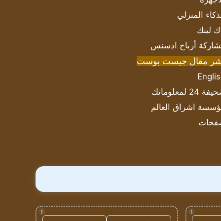
ذكاء المنزلي
ك لينك
اركة أرباح ادسنس
شر مقال جيست بوست
Engli
ة 24 لمعلوماتك
سسة اشراق العالم
فحات
!
!