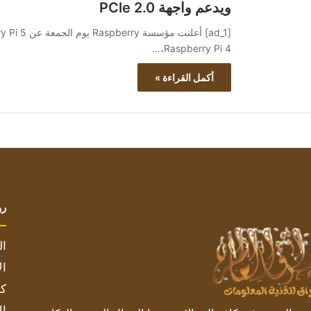
ويدعم واجهة PCle 2.0
Raspberry Pi 4،…
أكمل القراءة »
رو
ال
ال
كم
ال