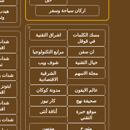
للت
اركان سياحة وسفر
هيدب
وتر
!
مسك الكلمات
اشراق التقنية
في قوقل
شدات
اق
ان سفن
مرابع التكنولوجيا
شدات
خيال التقنية
شوف ويب
تم
مجلة الاسهم
الشرقية
شدات بب
الاقتصادية
ايتونز
عالم الايفون
مدونة كوكان
اق
صحيفة نهج
كار نيوز
شدات
اق
موقع خبرة
أناقة أنثى
التقني
شدات بب
متورخ
مدسن