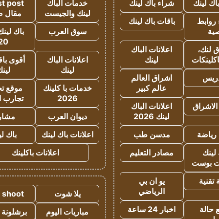
اك لينك
شراء باك لينك
خدمات الباك
t post
لينك والجيست
مقال 
روابط
باقات باك لينك
ية
سوق العرب
باك لينك
20
 لنك،
اعلانات الباك
كلينكات
لينك
اعلانات الباك
أقوى باق
لينك
لين
دريس
اشراق العالم
عالم كبير
خدمات با كلينك
موقع تجا
2026
تجارب ا
الاشراق
اعلانات الباك
لينك 2026
ديوان العرب
مشار
رياضة
مدسن طب
اعلانات باك لينك
باك ل
لينك
مصادر التعليم
اعلانات باكلينك
 بوست
تقنية
يو ان بي
الرياضي
يلا شوت
a shoot
 حالة
اخبار 24 ساعة
مباريات اليوم
برشلونة 