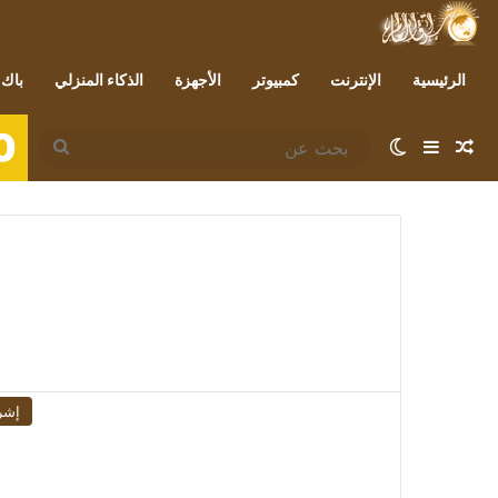
الرئيسية
الإنترنت
كمبيوتر
الأجهزة
الذكاء المنزلي
باك 
0
مقال عشوائي
إضافة عمود جانبي
الوضع المظلم
بحث
عن
إشر