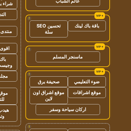
عالم الشباب
شراء با
الت
!
باقة باك لينك
تحسين SEO
منتدى 
سلة
اقوى 
!
ماسنجر المسلم
باك 
وجيست
!
مجلة 
ضوء التعليمي
صحيفة برق
موقع اشراقات
موقع اشراق اون
موقع
لاين
للت
اركان سياحة وسفر
هيدب
وتر
!