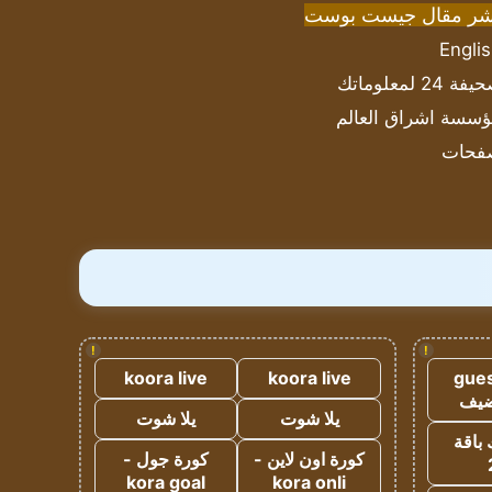
شر مقال جيست بوست
Engli
ة 24 لمعلوماتك
سسة اشراق العالم
فحات
!
!
koora live
koora live
gues
ضيف
يلا شوت
يلا شوت
 باقة
كورة اون لاين -
كورة جول -
kora goal
kora onli