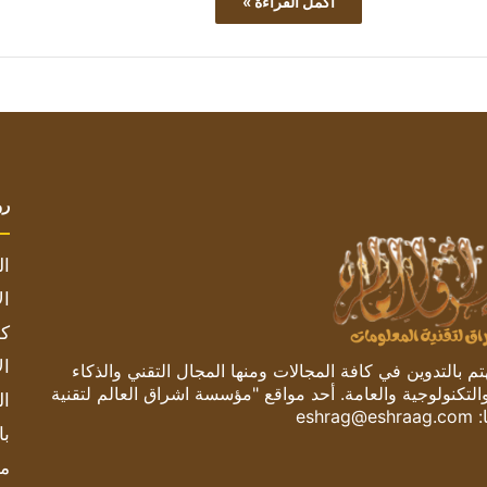
أكمل القراءة »
رو
ال
ال
كم
ال
 بالتدوين في كافة المجالات ومنها المجال التقني والذكاء
والتكنولوجية والعامة. أحد مواقع "مؤسسة اشراق العالم لتقنية
ال
:
eshrag@eshraag.com
با
مش