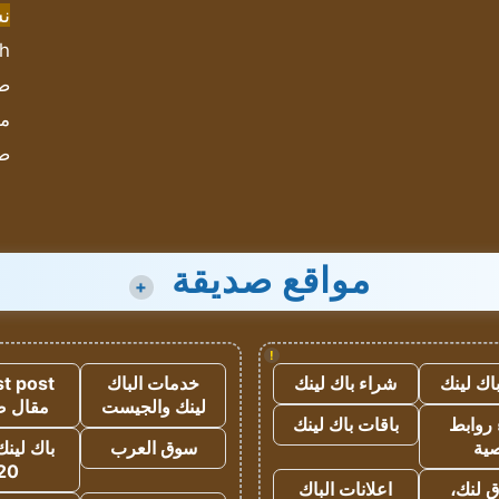
ن
sh
صحيف
مؤ
ص
مواقع صديقة
+
!
اك لينك
شراء باك لينك
خدمات الباك
t post
لينك والجيست
مقال 
روابط
باقات باك لينك
ية
سوق العرب
باك لينك
20
 لنك،
اعلانات الباك