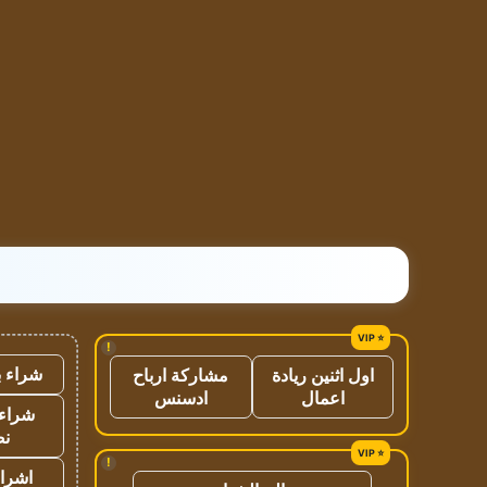
!
شراء ب
اول اثنين ريادة
مشاركة ارباح
اعمال
ادسنس
شراء 
نص
!
اشراق