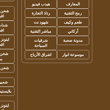
المعارف
هيدب فيديو
شحن يل
رمح التقنية
رذاذ التجارة
اق
طعم وكيف
شهود نت
شدات
اق
أركاني
مباشر التقنية
ايتونز
مدونة صحبة
شرقيات
اق
السياحة
شحن 
موسوعة انوار
اشراق الأرباح
بب
شحن يل
شعبية
بلايستي
ايتونز