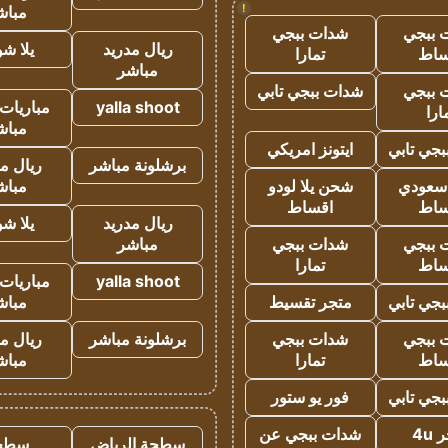
!
مباش
 ببجي
شدات ببجي
ريال مدريد
يلا ش
ساط
تمارا
مباشر
 ببجي
شدات ببجي تابي
yalla shoot
مباريات 
ارا
مباش
جي تابي
ايتونز امريكي
برشلونة مباشر
ريال م
 سعودي
شحن يلا لودو
مباش
ساط
اقساط
ريال مدريد
يلا ش
 ببجي
شدات ببجي
مباشر
ساط
تمارا
yalla shoot
مباريات 
جي تابي
متجر تقسيط
مباش
 ببجي
شدات ببجي
برشلونة مباشر
ريال م
ساط
تمارا
مباش
جي تابي
فور يو ستور
4u
شدات ببجي عن
سطحة الرياض
سطح