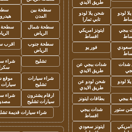
طريق الايدي
سطحة بين
سطح
ا لودو
شحن يلا لودو
المدن
هيدرو
ساط
تابي تمارا
سطحة شمال
سطحة 
 ببجي
ايتونز امريكي
الرياض
الري
ساط
اقساط
سطحة جنوب
اقرب س
 سعودي
فور يو
الرياض
ساط
تشليح
شراء سي
شدات
شدات ببجي عن
سكرا
جي
طريق الايدي
شراء سيارات
موقع ش
ا لودو
شحن لودو عن
تشليح
سيارات 
طريق الايدي
ارقام يشترون
شراء سي
 ببجي
بطاقات ايتونز
سيارات تشليح
مصدو
شن ستور
شدات ببجي
شراء سيارات قديمة تشلي
اقساط
 امريكي
ايتونز سعودي