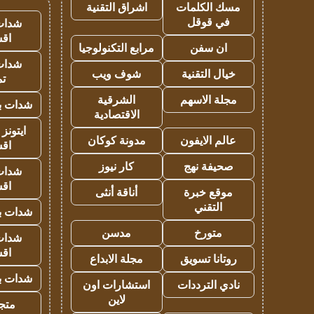
مسك الكلمات
اشراق التقنية
في قوقل
شدات
اق
ان سفن
مرابع التكنولوجيا
شدات
خيال التقنية
شوف ويب
تم
مجلة الاسهم
الشرقية
شدات بب
الاقتصادية
ايتونز
عالم الايفون
مدونة كوكان
اق
صحيفة نهج
كار نيوز
شدات
اق
موقع خبرة
أناقة أنثى
التقني
شدات بب
متورخ
مدسن
شدات
اق
روتانا تسويق
مجلة الابداع
شدات بب
نادي الترددات
استشارات اون
لاين
متجر 