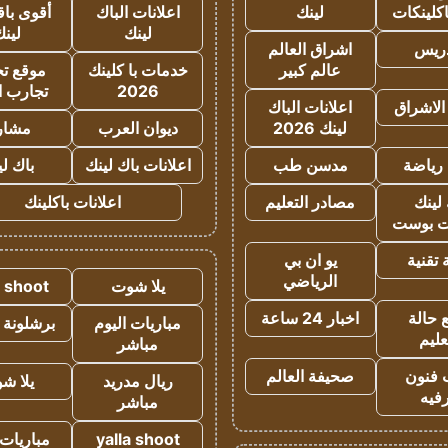
كلينكات
لينك
اعلانات الباك
أقوى باق
لينك
لين
دريس
اشراق العالم
عالم كبير
خدمات با كلينك
موقع تجا
2026
تجارب ا
الاشراق
اعلانات الباك
لينك 2026
ديوان العرب
مشار
رياضة
مدسن طب
اعلانات باك لينك
باك ل
لينك
مصادر التعليم
اعلانات باكلينك
 بوست
تقنية
يو ان بي
الرياضي
يلا شوت
a shoot
 حالة
اخبار 24 ساعة
مباريات اليوم
برشلونة 
عليم
مباشر
 فنون
صحيفة العالم
ريال مدريد
يلا ش
فيه
مباشر
yalla shoot
مباريات 