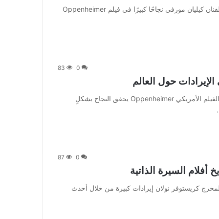
من صحيفة اشراق العالم 24:[ad_1] متابعة بتجــرد: حقق الفنان كيليان مورفي نجاحًا كبيرًا في فيلم Oppenheimer
83
0
من صحيفة اشراق العالم 24:[ad_1] متابعة بتجــرد: مازال الفيلم الأمريكي Oppenheimer يحقق النجاح بشكلٍ
87
0
 متابعة بتجــرد: حقق المخرج كريستوفر نولان إيرادات كبيرة من خلال أحدث