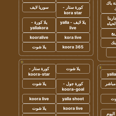
ة باك
كورة ستار -
سوريا لايف
ك
kora star
ربنا
يلا لايف - yalla
يلا كورة -
لحياه
yallakora
live
يع
kooralive
kora live
ينك
koora 365
يلا شوت
!
!
يلا شوت
كورة ستار -
koora-star
yall
مباشر
كورة جول -
يلا شوت
koora-goal
وت
yalla shoot
koora live
koora live
يلا شوت
اليوم