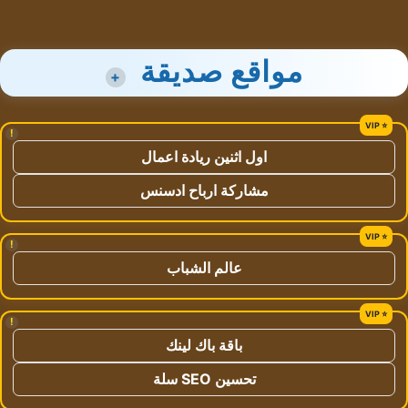
مواقع صديقة
+
!
اول اثنين ريادة اعمال
مشاركة ارباح ادسنس
!
عالم الشباب
!
باقة باك لينك
تحسين SEO سلة