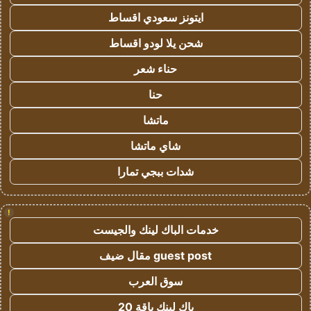
ايتونز سعودي اقساط
شحن يلا لودو اقساط
حناء شعر
حنا
ماتشا
شاي ماتشا
شدات ببجي تمارا
!
خدمات الباك لينك والجيست
guest post مقال ضيف
سوق العرب
باك لينك باقة 20