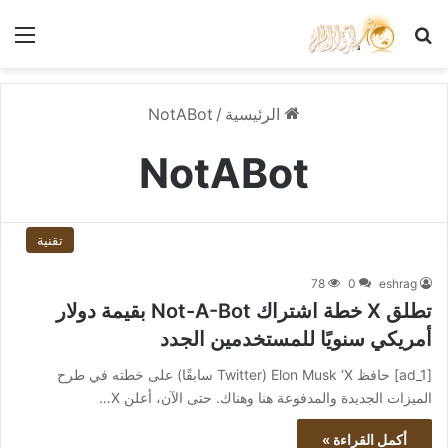
بحث عن
الق
الرئيسية
/
NotABot
NotABot
تقنية
78
0
eshrag
تطلق X خطة اشتراك Not-A-Bot بقيمة دولار
أمريكي سنويًا للمستخدمين الجدد
[ad_1] حافظ Elon Musk ‘X (Twitter سابقًا) على خطته في طرح
الميزات الجديدة والمدفوعة هنا وهناك. حتى الآن، أعلن X…
أكمل القراءة »