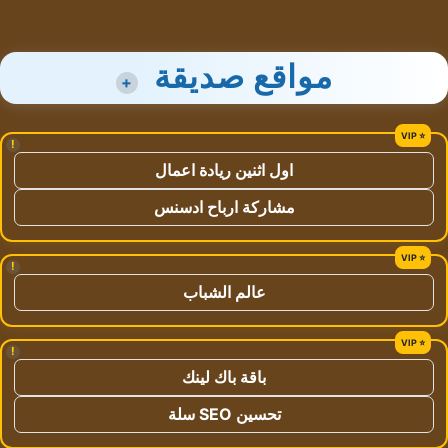
مواقع صديقة
+
!
اول اثنين ريادة اعمال
مشاركة ارباح ادسنس
!
عالم الشباب
!
باقة باك لينك
تحسين SEO سلة