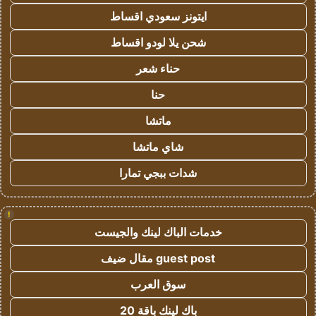
ايتونز سعودي اقساط
شحن يلا لودو اقساط
حناء شعر
حنا
ماتشا
شاي ماتشا
شدات ببجي تمارا
!
خدمات الباك لينك والجيست
guest post مقال ضيف
سوق العرب
باك لينك باقة 20