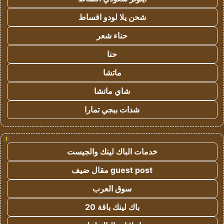
شحن يلا لودو اقساط
حناء شعر
حنا
ماتشا
شاي ماتشا
شدات ببجي تمارا
!
خدمات الباك لينك والجيست
guest post مقال ضيف
سوق العرب
باك لينك باقة 20