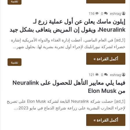
تقنية
116
0
eshrag
إيلون ماسك يعلن عن أول عملية زرع لـ
Neuralink، ويقول إن المريض يتعافى بشكل جيد
[ad_1] في العام الماضي، أعطت إدارة الغذاء والدواء الأمريكية إشارة
خضراء لشركة نيورانلينك لإجراء أول تجربة بشرية لها. بحلول شهر…
أكمل القراءة »
تقنية
121
0
eshrag
فيما يلي معايير التأهل للحصول على Neuralink
من Elon Musk
[ad_1] حصلت شركة Neuralink التابعة لشركة Elon Musk على تصريح
لإجراء التجارب البشرية على زراعة شرائح الدماغ في مايو 2023،…
أكمل القراءة »