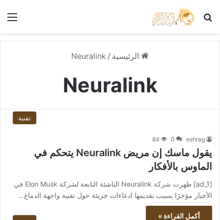
بحث عن
الق
الرئيسية
/
Neuralink
Neuralink
تقنية
84
0
eshrag
يقول ماسك إن مريض Neuralink يتحكم في
الماوس بالأفكار
[ad_1] ظهرت شركة Neuralink الناشئة التابعة لشركة Elon Musk في
الأخبار مؤخرًا بسبب تقديمها ادعاءات جريئة حول تقنية واجهة الدماغ…
أكمل القراءة »