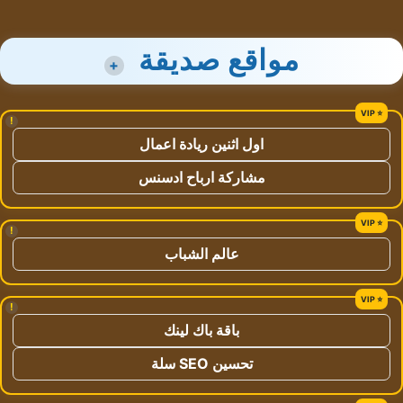
مواقع صديقة
+
!
اول اثنين ريادة اعمال
مشاركة ارباح ادسنس
!
عالم الشباب
!
باقة باك لينك
تحسين SEO سلة