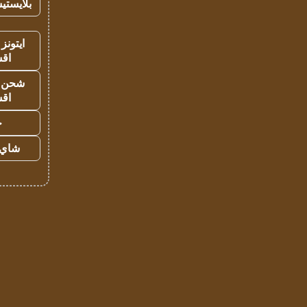
بلايستي
ايتونز
اق
شحن يل
اق
ح
شاي 