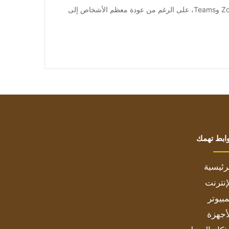
[ad_1] لا يزال هناك اعتماد على مؤتمرات الفيديو، مثل Zoom وTeams، على الرغم من عودة معظم الأشخاص إلى
ابط تهمك
رئيسية
إنترنت
بيوتر
أجهزة