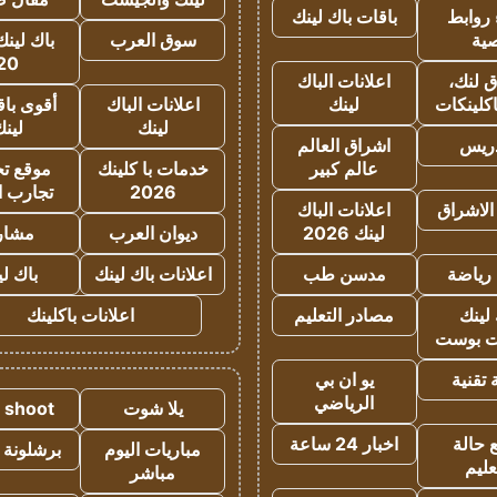
روابط
باقات باك لينك
ية
سوق العرب
باك لينك
20
 لنك،
اعلانات الباك
كلينكات
لينك
اعلانات الباك
أقوى باق
لينك
لين
دريس
اشراق العالم
عالم كبير
خدمات با كلينك
موقع تجا
2026
تجارب ا
الاشراق
اعلانات الباك
لينك 2026
ديوان العرب
مشار
رياضة
مدسن طب
اعلانات باك لينك
باك ل
لينك
مصادر التعليم
اعلانات باكلينك
 بوست
تقنية
يو ان بي
الرياضي
يلا شوت
a shoot
 حالة
اخبار 24 ساعة
مباريات اليوم
برشلونة 
عليم
مباشر