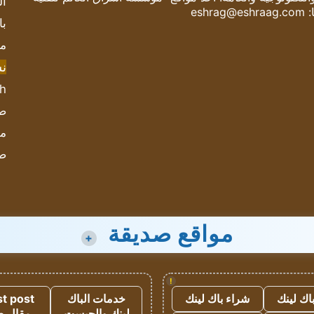
ال
:
eshrag@eshraag.com
با
مش
ن
sh
صحيف
مؤ
ص
مواقع صديقة
+
!
اك لينك
شراء باك لينك
خدمات الباك
t post
لينك والجيست
مقال 