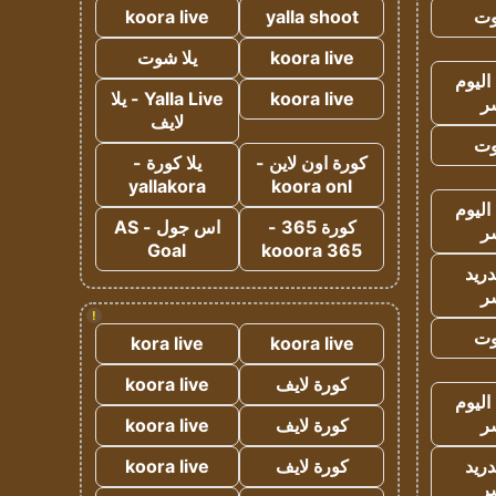
وت
yalla shoot
koora live
koora live
يلا شوت
اليوم
koora live
Yalla Live - يلا
ر
لايف
وت
كورة اون لاين -
يلا كورة -
yallakora
koora onl
اليوم
كورة 365 -
اس جول - AS
ر
Goal
kooora 365
دريد
ر
!
وت
kora live
koora live
كورة لايف
koora live
اليوم
ر
كورة لايف
koora live
دريد
كورة لايف
koora live
ر