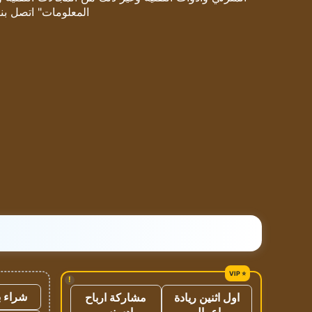
المعلومات" اتصل بنا
!
شراء ب
اول اثنين ريادة
مشاركة ارباح
اعمال
ادسنس