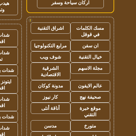
اركان سياحة وسفر
هيدب
وتر
!
مسك الكلمات
اشراق التقنية
في قوقل
شدات
اق
ان سفن
مرابع التكنولوجيا
شدات
خيال التقنية
شوف ويب
تم
مجلة الاسهم
الشرقية
شدات بب
الاقتصادية
ايتونز
عالم الايفون
مدونة كوكان
اق
صحيفة نهج
كار نيوز
شدات
اق
موقع خبرة
أناقة أنثى
التقني
شدات بب
متورخ
مدسن
شدات
اق