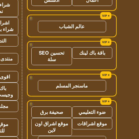
شراء 
نص
!
اشراق
عالم الشباب
شراء با
الت
!
باقة باك لينك
تحسين SEO
منتدى 
سلة
اقوى 
!
ماسنجر المسلم
باك 
وجيست
!
مجلة 
ضوء التعليمي
صحيفة برق
موقع اشراقات
موقع اشراق اون
موقع
لاين
للت