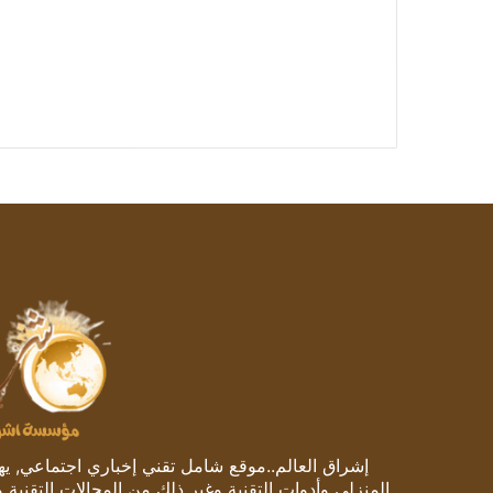
إشراق العالم..موقع شامل تقني إخباري اجتماعي, يهتم
المنزلي وأدوات التقنية وغير ذلك من المجالات التقنية 