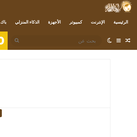
الرئيسية
الإنترنت
كمبيوتر
الأجهزة
الذكاء المنزلي
باك 
0
مقال عشوائي
إضافة عمود جانبي
الوضع المظلم
بحث
عن