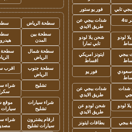
جي تابي
فور يو ستور
4u
شدات ببجي عن
سطحة الرياض
سطح
طريق الايدي
سطحة بين
سطح
ا لودو
شحن يلا لودو
المدن
هيدرو
ساط
تابي تمارا
سطحة شمال
سطحة 
 ببجي
ايتونز امريكي
الرياض
الري
ساط
اقساط
سطحة جنوب
اقرب س
 سعودي
فور يو
الرياض
ساط
تشليح
شراء سي
شدات
شدات ببجي عن
سكرا
جي
طريق الايدي
شراء سيارات
موقع ش
ا لودو
شحن لودو عن
تشليح
سيارات 
طريق الايدي
ارقام يشترون
شراء سي
 ببجي
بطاقات ايتونز
سيارات تشليح
مصدو