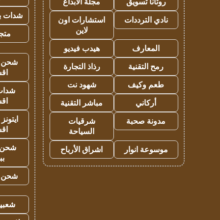
روتانا تسويق
مجلة الابداع
شدات بب
نادي الترددات
استشارات اون
لاين
متجر 
المعارف
هيدب فيديو
شحن يل
رمح التقنية
رذاذ التجارة
اق
طعم وكيف
شهود نت
شدات
اق
أركاني
مباشر التقنية
ايتونز
مدونة صحبة
شرقيات
اق
السياحة
شحن 
موسوعة انوار
اشراق الأرباح
بب
شحن يل
شعبية