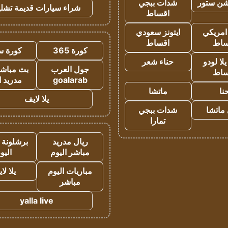
شن ستور
شدات ببجي
شراء سيارات قديمة تشلي
اقساط
 امريكي
ايتونز سعودي
ساط
اقساط
كورة 365
كورة س
ا لودو
حناء شعر
جول العرب
بث مباشر
ساط
goalarab
مدريد ا
نا
ماتشا
يلا لايف
ماتشا
شدات ببجي
تمارا
ريال مدريد
برشلونة 
مباشر اليوم
اليو
مباريات اليوم
يلا لا
مباشر
yalla live