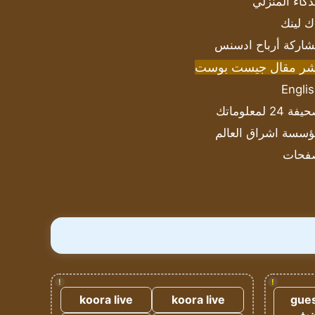
ذكاء المنزلي
ك لينك
اركة أرباح ادسنس
شر مقال جيست بوست
Engli
ة 24 لمعلوماتك
سسة اشراق العالم
فحات
!
!
koora live
koora live
gues
ضيف