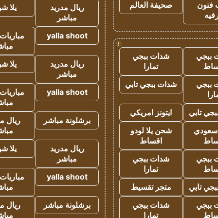
 فنون
صحيفة العالم
ريال مدريد
يلا ش
فيه
مباشر
yalla shoot
مباريات 
!
مباش
 ببجي
شدات ببجي
ريال مدريد
يلا ش
ساط
تمارا
مباشر
 ببجي
شدات ببجي تابي
yalla shoot
مباريات 
ارا
مباش
جي تابي
ايتونز امريكي
برشلونة مباشر
ريال م
 سعودي
شحن يلا لودو
مباش
ساط
اقساط
ريال مدريد
يلا ش
 ببجي
شدات ببجي
مباشر
ساط
تمارا
yalla shoot
مباريات 
جي تابي
متجر تقسيط
مباش
 ببجي
شدات ببجي
برشلونة مباشر
ريال م
ساط
تمارا
مباش