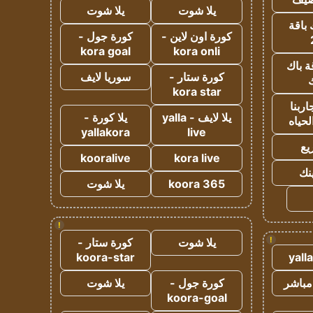
يلا شوت
يلا شوت
 باقة
كورة اون لاين -
كورة جول -
kora goal
kora onli
ة باك
كورة ستار -
سوريا لايف
ك
kora star
ربنا
يلا لايف - yalla
يلا كورة -
لحياه
yallakora
live
يع
kooralive
kora live
ينك
koora 365
يلا شوت
!
!
يلا شوت
كورة ستار -
koora-star
yall
مباشر
كورة جول -
يلا شوت
koora-goal