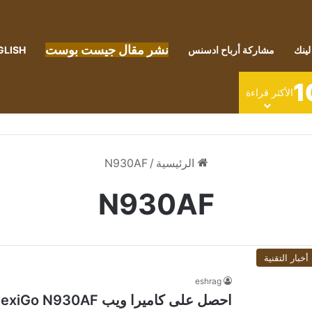
نشر مقال جيست بوست
لينك
مشاركة أرباح ادسنس
GLISH
1
الأكثر قراءة
الرئيسية
/
N930AF
N930AF
أخبار التقنية
eshrag
احصل على كاميرا ويب NexiGo N930AF مع ميكروفون مقابل 42 دولارًا فقط.