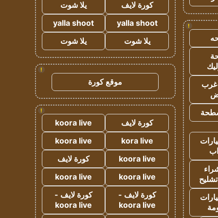
كورة لايف
يلا شوت
yalla shoot
yalla shoot
!
ه
يلا شوت
يلا شوت
ة
ليك
!
موقع كورة
غرب
اض
!
طحة
كورة لايف
koora live
ارات
kora live
koora live
ب
koora live
كورة لايف
راء
koora live
koora live
تشليح
كورة لايف -
كورة لايف -
ارات
koora live
koora live
مة