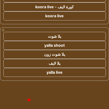
كورة لايف - koora live
koora live
!
يلا شوت
yalla shoot
يلا شوت زون
يلا لايف
yalla live
© حقوق النشر 2026، جميع الحقوق محفوظة لمؤسسة اشراق لتقنية
المعلومات- سجل تجاري رقم 1009094205 |
للإعلانات