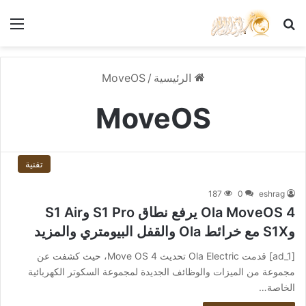
بحث عن
الق
الرئيسية
/
MoveOS
MoveOS
تقنية
187
0
eshrag
Ola MoveOS 4 يرفع نطاق S1 Pro وS1 Air
وS1X مع خرائط Ola والقفل البيومتري والمزيد
[ad_1] قدمت Ola Electric تحديث Move OS 4، حيث كشفت عن
مجموعة من الميزات والوظائف الجديدة لمجموعة السكوتر الكهربائية
الخاصة…