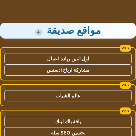
مواقع صديقة
+
!
اول اثنين ريادة اعمال
مشاركة ارباح ادسنس
!
عالم الشباب
!
باقة باك لينك
تحسين SEO سلة