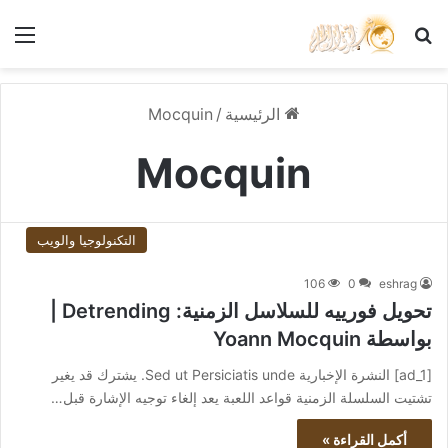
بحث عن
الق
الرئيسية
/
Mocquin
Mocquin
التكنولوجيا والويب
106
0
eshrag
تحويل فورييه للسلاسل الزمنية: Detrending |
بواسطة Yoann Mocquin
[ad_1] النشرة الإخبارية Sed ut Persiciatis unde. يشترك قد يغير
تشتيت السلسلة الزمنية قواعد اللعبة يعد إلغاء توجيه الإشارة قبل…
أكمل القراءة »