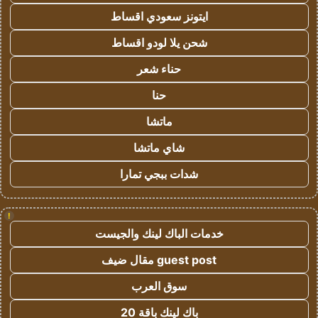
ايتونز سعودي اقساط
شحن يلا لودو اقساط
حناء شعر
حنا
ماتشا
شاي ماتشا
شدات ببجي تمارا
!
خدمات الباك لينك والجيست
guest post مقال ضيف
سوق العرب
باك لينك باقة 20