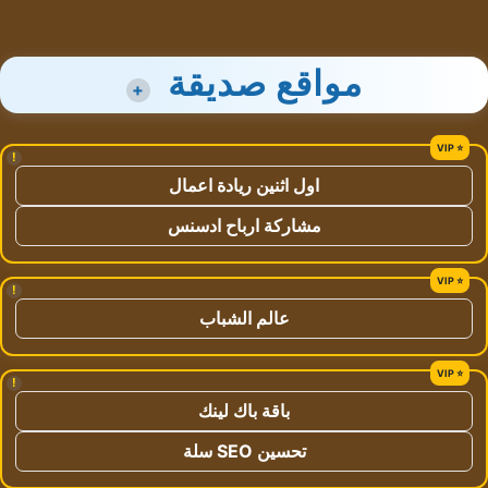
مواقع صديقة
+
!
اول اثنين ريادة اعمال
مشاركة ارباح ادسنس
!
عالم الشباب
!
باقة باك لينك
تحسين SEO سلة