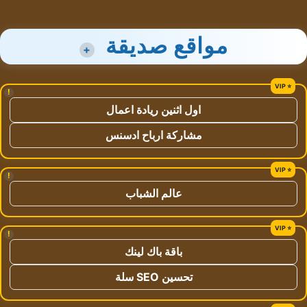
مواقع صديقة
+
!
اول اثنين ريادة اعمال
مشاركة ارباح ادسنس
!
عالم الشباب
!
باقة باك لينك
تحسين SEO سلة