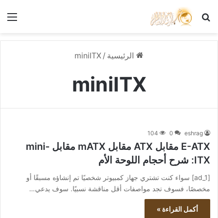
بحث عن
الق
الرئيسية
/
miniITX
miniITX
104
0
eshrag
E-ATX مقابل ATX مقابل mATX مقابل mini-
ITX: شرح أحجام اللوحة الأم
[ad_1] سواء كنت تشتري جهاز كمبيوتر شخصيًا تم إنشاؤه مسبقًا أو
مخصصًا، فسوف تجد مواصفات أقل مناقشة نسبيًا. سوف يدعي…
أكمل القراءة »