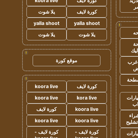
دريد
كورة لايف
koora live
ر
كورة لايف
يلا شوت
yalla shoot
yalla shoot
!
ه
يلا شوت
يلا شوت
ة
ليك
!
موقع كورة
غرب
اض
!
طحة
كورة لايف
koora live
ارات
kora live
koora live
ب
koora live
كورة لايف
راء
koora live
koora live
تشليح
كورة لايف -
كورة لايف -
ارات