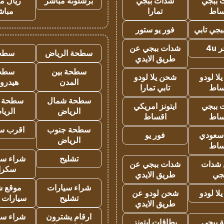
 ببجي
شدات ببجي
برشلونة مباشر
ريال م
ساط
تمارا
مباش
جي تابي
فور يو ستور
4u
شدات ببجي عن
سطحة الرياض
سطح
طريق الايدي
سطحة بين
سطح
ا لودو
شحن يلا لودو
المدن
هيدرو
ساط
تابي تمارا
سطحة شمال
سطحة 
 ببجي
ايتونز امريكي
الرياض
الري
ساط
اقساط
سطحة جنوب
اقرب س
 سعودي
فور يو
الرياض
ساط
تشليح
شراء سي
شدات
شدات ببجي عن
سكرا
جي
طريق الايدي
شراء سيارات
موقع ش
ا لودو
شحن لودو عن
تشليح
سيارات 
طريق الايدي
ارقام يشترون
شراء سي
 ببجي
بطاقات ايتونز