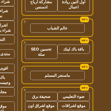
شراء ب
اول اثنين ريادة
مشاركة ارباح
اعمال
ادسنس
شراء 
نص
!
اشراق
عالم الشباب
شراء با
الت
!
باقة باك لينك
تحسين SEO
منتدى 
سلة
اقوى 
!
ماسنجر المسلم
باك 
وجيست
!
مجلة 
ضوء التعليمي
صحيفة برق
موقع اشراقات
موقع اشراق اون
موقع
لاين