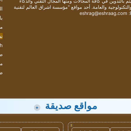
 بالتدوين في كافة المجالات ومنها المجال التقني والذكاء
والتكنولوجية والعامة. أحد مواقع "مؤسسة اشراق العالم لتقنية
ال
:
eshrag@eshraag.com
با
مش
ن
sh
صحيف
مؤ
ص
مواقع صديقة
+
!