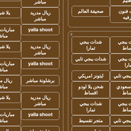
عليم
مباشر
 فنون
صحيفة العالم
ريال مدريد
يلا ش
فيه
مباشر
yalla shoot
مباريات 
!
مباش
 ببجي
شدات ببجي
ريال مدريد
يلا ش
ساط
تمارا
مباشر
 ببجي
شدات ببجي تابي
yalla shoot
مباريات 
ارا
مباش
جي تابي
ايتونز امريكي
برشلونة مباشر
ريال م
 سعودي
شحن يلا لودو
مباش
ساط
اقساط
ريال مدريد
يلا ش
 ببجي
شدات ببجي
مباشر
ساط
تمارا
yalla shoot
مباريات 
جي تابي
متجر تقسيط
مباش