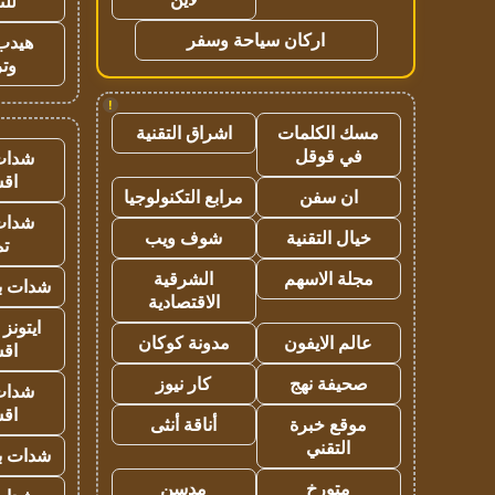
للت
اركان سياحة وسفر
هيدب
وتر
!
مسك الكلمات
اشراق التقنية
في قوقل
شدات
اق
ان سفن
مرابع التكنولوجيا
شدات
خيال التقنية
شوف ويب
تم
مجلة الاسهم
الشرقية
شدات بب
الاقتصادية
ايتونز
عالم الايفون
مدونة كوكان
اق
صحيفة نهج
كار نيوز
شدات
اق
موقع خبرة
أناقة أنثى
التقني
شدات بب
متورخ
مدسن