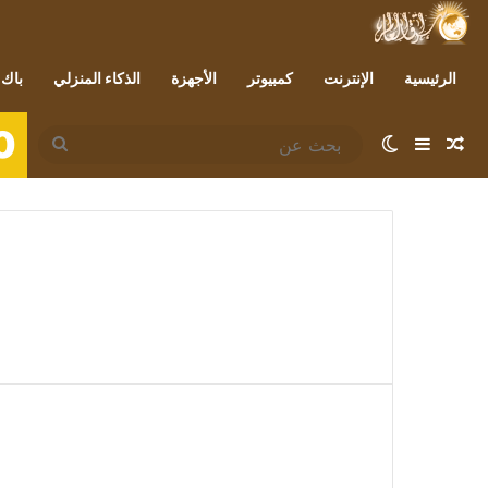
الرئيسية
الإنترنت
كمبيوتر
الأجهزة
الذكاء المنزلي
باك 
0
مقال عشوائي
إضافة عمود جانبي
الوضع المظلم
بحث
عن