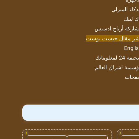
ذكاء المنزلي
ك لينك
اركة أرباح ادسنس
شر مقال جيست بوست
Engli
ة 24 لمعلوماتك
سسة اشراق العالم
فحات
!
!