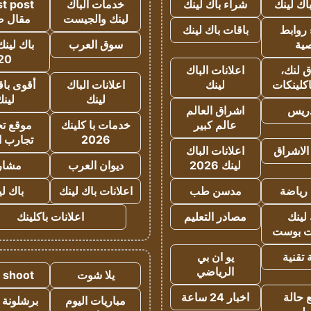
اك لينك
شراء باك لينك
خدمات الباك
t post
لينك والجيست
مقال 
روابط
باقات باك لينك
ية
سوق العرب
باك لينك
20
 لنك،
اعلانات الباك
كلينكات
لينك
اعلانات الباك
أقوى باق
لينك
لين
دريس
اشراق العالم
عالم كبير
خدمات با كلينك
موقع تجا
2026
تجارب ا
الاشراق
اعلانات الباك
لينك 2026
ديوان العرب
مشار
رياضة
مدسن طب
اعلانات باك لينك
باك ل
لينك
مصادر التعليم
اعلانات باكلينك
 بوست
تقنية
يو ان بي
الرياضي
يلا شوت
a shoot
 حالة
اخبار 24 ساعة
مباريات اليوم
برشلونة 