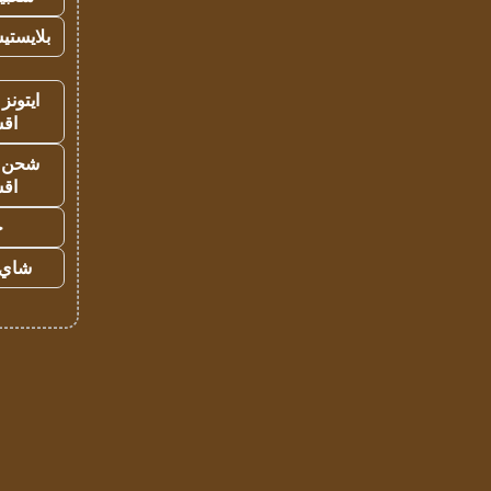
بلايستي
ايتونز
اق
شحن يل
اق
ح
شاي 