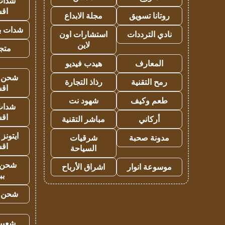
شدات
اق
روتانا تسويق
مجلة الابداع
شدات بب
نادي الترددات
استشارات اون
لاين
متجر 
المعارف
هيدب فيديو
شحن يل
رمح التقنية
رذاذ التجارة
اق
طعم وكيف
شهود نت
شدات
اق
أركاني
مباشر التقنية
ايتونز
مدونة صحبة
شرقيات
اق
السياحة
شحن 
موسوعة انوار
اشراق الأرباح
بب
شحن يل
شعبية