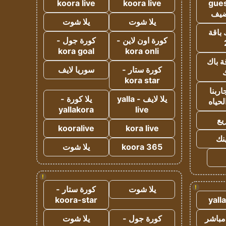
koora live
koora live
gues
ضيف
يلا شوت
يلا شوت
 باقة
كورة اون لاين -
كورة جول -
kora goal
kora onli
ة باك
كورة ستار -
سوريا لايف
ك
kora star
ربنا
يلا لايف - yalla
يلا كورة -
لحياه
yallakora
live
يع
kooralive
kora live
ينك
koora 365
يلا شوت
!
!
يلا شوت
كورة ستار -
koora-star
yall
مباشر
كورة جول -
يلا شوت