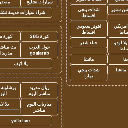
سيارات تشليح
مصدو
شن ستور
شدات ببجي
شراء سيارات قديمة تشلي
اقساط
 امريكي
ايتونز سعودي
ساط
اقساط
كورة 365
كورة س
ا لودو
حناء شعر
جول العرب
بث مباشر
ساط
goalarab
مدريد ا
نا
ماتشا
يلا لايف
ماتشا
شدات ببجي
تمارا
ريال مدريد
برشلونة 
مباشر اليوم
اليو
مباريات اليوم
يلا لا
مباشر
yalla live