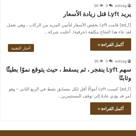
90
0
eshrag
يريد Lyft قتل زيادة الأسعار
[ad_1] قامت Lyft بخفض الأسعار لتأمين المزيد من الركاب ، وهي تعمل.
لقد جاء هذا النجاح بتكلفة (حرفية). أعلنت شركة…
أكمل القراءة »
أخبار التقنية
95
0
eshrag
سهم Lyft ينفجر ، ثم يسقط ، حيث يتوقع نموًا بطيئًا
وثابتًا
[ad_1] كسبت Lyft أموالًا أقل لكل متسابق نشط في الربع الثاني – وهو
أمر قد يؤدي عادةً إلى توقف المستثمرين…
أكمل القراءة »