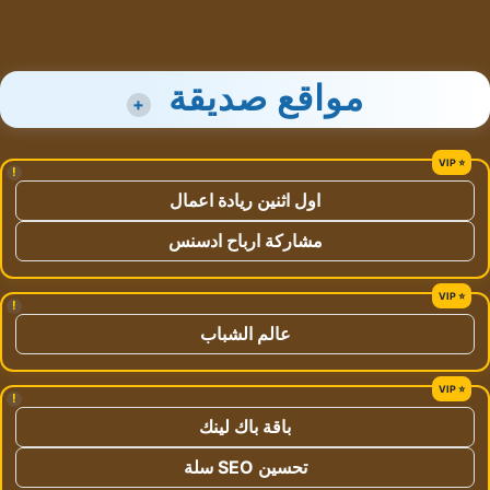
مواقع صديقة
+
!
اول اثنين ريادة اعمال
مشاركة ارباح ادسنس
!
عالم الشباب
!
باقة باك لينك
تحسين SEO سلة