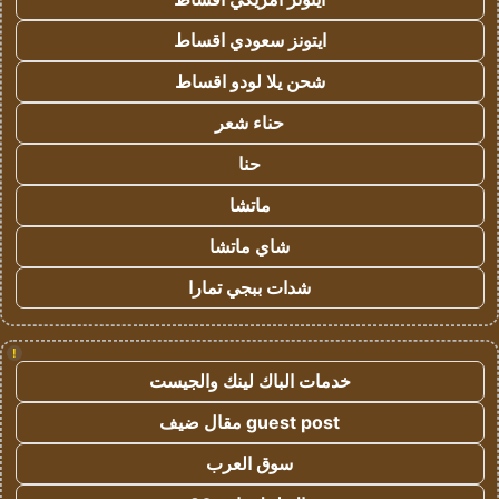
ايتونز سعودي اقساط
شحن يلا لودو اقساط
حناء شعر
حنا
ماتشا
شاي ماتشا
شدات ببجي تمارا
!
خدمات الباك لينك والجيست
guest post مقال ضيف
سوق العرب