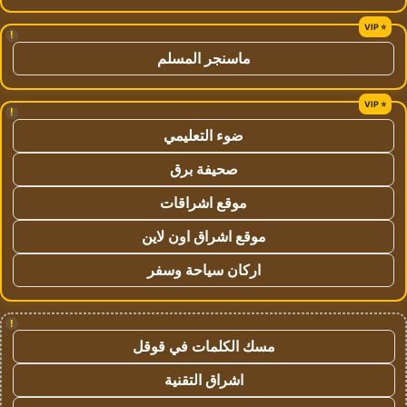
!
ماسنجر المسلم
!
ضوء التعليمي
صحيفة برق
موقع اشراقات
موقع اشراق اون لاين
اركان سياحة وسفر
!
مسك الكلمات في قوقل
اشراق التقنية