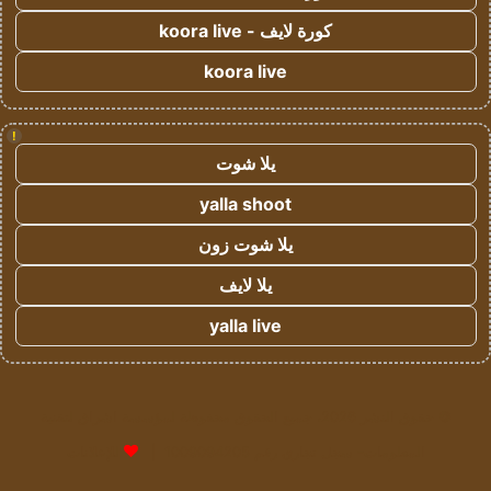
كورة لايف - koora live
koora live
!
يلا شوت
yalla shoot
يلا شوت زون
يلا لايف
yalla live
© حقوق النشر 2026، جميع الحقوق محفوظة لمؤسسة اشراق لتقنية
المعلومات- سجل تجاري رقم 1009094205 |
للإعلانات