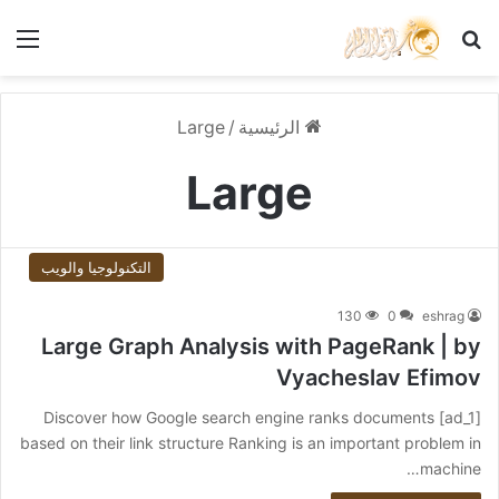
بحث عن
الق
الرئيسية
/
Large
Large
التكنولوجيا والويب
130
0
eshrag
Large Graph Analysis with PageRank | by
Vyacheslav Efimov
[ad_1] Discover how Google search engine ranks documents
based on their link structure Ranking is an important problem in
machine…