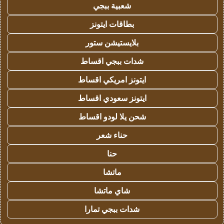
شعبية ببجي
بطاقات ايتونز
بلايستيشن ستور
شدات ببجي اقساط
ايتونز امريكي اقساط
ايتونز سعودي اقساط
شحن يلا لودو اقساط
حناء شعر
حنا
ماتشا
شاي ماتشا
شدات ببجي تمارا