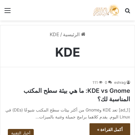
بحث عن
الق
الرئيسية
/
KDE
KDE
111
0
eshrag
KDE vs Gnome: ما هي بيئة سطح المكتب
المناسبة لك؟
[ad_1] تعد KDE وGnome من أكثر بيئات سطح المكتب شيوعًا (DEs) في
Linux اليوم. يقدم كلاهما برامج جميلة وغنية بالميزات…
أكمل القراءة »
أخبار التقنية