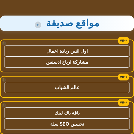
مواقع صديقة
+
!
اول اثنين ريادة اعمال
مشاركة ارباح ادسنس
!
عالم الشباب
!
باقة باك لينك
تحسين SEO سلة