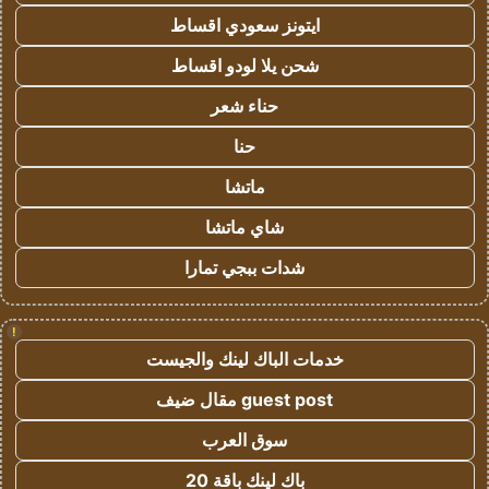
ايتونز سعودي اقساط
شحن يلا لودو اقساط
حناء شعر
حنا
ماتشا
شاي ماتشا
شدات ببجي تمارا
!
خدمات الباك لينك والجيست
guest post مقال ضيف
سوق العرب
باك لينك باقة 20