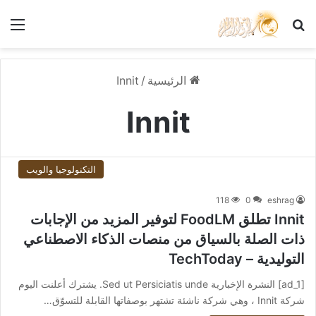
بحث عن
الق
الرئيسية
/
Innit
Innit
التكنولوجيا والويب
118
0
eshrag
Innit تطلق FoodLM لتوفير المزيد من الإجابات
ذات الصلة بالسياق من منصات الذكاء الاصطناعي
التوليدية – TechToday
[ad_1] النشرة الإخبارية Sed ut Persiciatis unde. يشترك أعلنت اليوم
شركة Innit ، وهي شركة ناشئة تشتهر بوصفاتها القابلة للتسوّق…