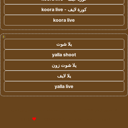
كورة لايف - koora live
koora live
!
يلا شوت
yalla shoot
يلا شوت زون
يلا لايف
yalla live
© حقوق النشر 2026، جميع الحقوق محفوظة لمؤسسة اشراق لتقنية
المعلومات- سجل تجاري رقم 1009094205 |
للإعلانات