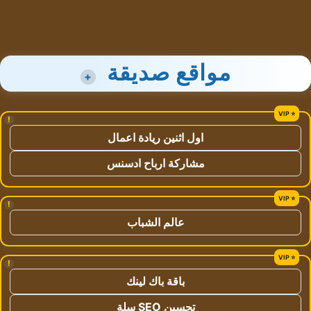
مواقع صديقة
+
!
اول اثنين ريادة اعمال
مشاركة ارباح ادسنس
!
عالم الشباب
!
باقة باك لينك
تحسين SEO سلة