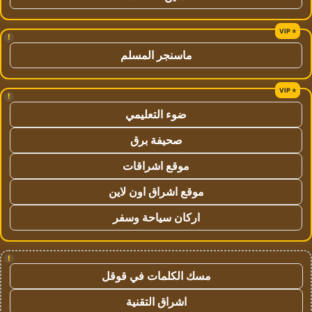
!
ماسنجر المسلم
!
ضوء التعليمي
صحيفة برق
موقع اشراقات
موقع اشراق اون لاين
اركان سياحة وسفر
!
مسك الكلمات في قوقل
اشراق التقنية