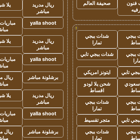
 فنون
صحيفة العالم
ريال مدريد
يلا ش
فيه
مباشر
yalla shoot
مباريات 
!
مباش
 ببجي
شدات ببجي
ريال مدريد
يلا ش
ساط
تمارا
مباشر
 ببجي
شدات ببجي تابي
yalla shoot
مباريات 
ارا
مباش
جي تابي
ايتونز امريكي
برشلونة مباشر
ريال م
 سعودي
شحن يلا لودو
مباش
ساط
اقساط
ريال مدريد
يلا ش
 ببجي
شدات ببجي
مباشر
ساط
تمارا
yalla shoot
مباريات 
جي تابي
متجر تقسيط
مباش
 ببجي
شدات ببجي
برشلونة مباشر
ريال م
ساط
تمارا
مباش