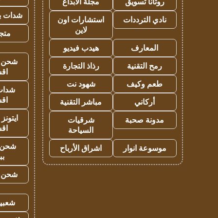
روتانا تسويق
مجلة الابداع
شدات بب
نادي الترددات
استشارات اون
لاين
متجر 
المعارف
هيدب فيديو
شحن يل
رمح التقنية
رذاذ التجارة
اق
طعم وكيف
شهود نت
شدات
اق
أركاني
مباشر التقنية
ايتونز
مدونة صحبة
شرقيات
اق
السياحة
شحن 
موسوعة انوار
اشراق الأرباح
بب
شحن يل
شعبية