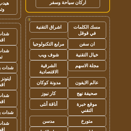
اركان سياحة وسفر
هيدب
وتر
!
مسك الكلمات
اشراق التقنية
في قوقل
شدات
اق
ان سفن
مرابع التكنولوجيا
شدات
خيال التقنية
شوف ويب
تم
مجلة الاسهم
الشرقية
شدات بب
الاقتصادية
ايتونز
عالم الايفون
مدونة كوكان
اق
صحيفة نهج
كار نيوز
شدات
اق
موقع خبرة
أناقة أنثى
التقني
شدات بب
متورخ
مدسن
شدات
اق