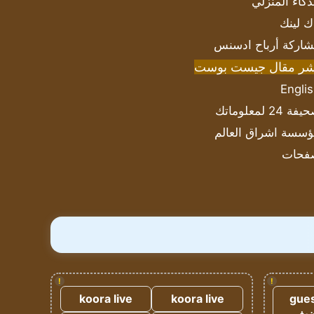
ذكاء المنزلي
ك لينك
اركة أرباح ادسنس
شر مقال جيست بوست
Engli
ة 24 لمعلوماتك
سسة اشراق العالم
فحات
!
!
koora live
koora live
gues
ضيف