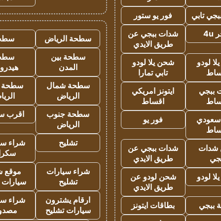
جي تابي
فور يو ستور
4u
شدات ببجي عن
سطحة الرياض
سطح
طريق الايدي
سطحة بين
سطح
ا لودو
شحن يلا لودو
المدن
هيدرو
ساط
تابي تمارا
سطحة شمال
سطحة 
 ببجي
ايتونز امريكي
الرياض
الري
ساط
اقساط
سطحة جنوب
اقرب س
 سعودي
فور يو
الرياض
ساط
تشليح
شراء سي
شدات
شدات ببجي عن
سكرا
جي
طريق الايدي
شراء سيارات
موقع ش
ا لودو
شحن لودو عن
تشليح
سيارات 
طريق الايدي
ارقام يشترون
شراء سي
 ببجي
بطاقات ايتونز
سيارات تشليح
مصدو