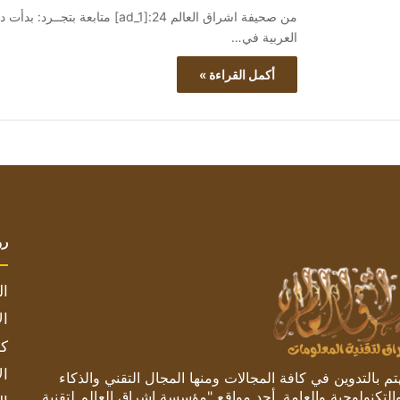
من صحيفة اشراق العالم 24:[ad_1]
العربية في…
أكمل القراءة »
رو
ال
ال
كم
ال
 بالتدوين في كافة المجالات ومنها المجال التقني والذكاء
والتكنولوجية والعامة. أحد مواقع "مؤسسة اشراق العالم لتقنية