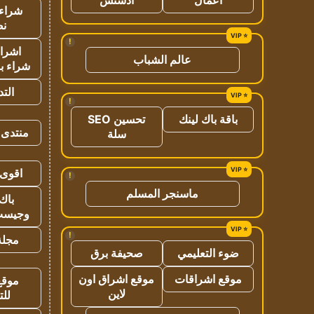
شراء 
نص
!
اشراق
عالم الشباب
شراء با
الت
!
باقة باك لينك
تحسين SEO
منتدى 
سلة
اقوى 
!
ماسنجر المسلم
باك 
وجيست
!
مجلة 
ضوء التعليمي
صحيفة برق
موقع اشراقات
موقع اشراق اون
موقع
لاين
للت