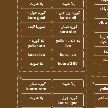
يلا شوت
يلا شوت
 باقة
كورة اون لاين -
كورة جول -
kora goal
kora onli
ة باك
كورة ستار -
سوريا لايف
ك
kora star
ربنا
يلا لايف - yalla
يلا كورة -
لحياه
yallakora
live
يع
kooralive
kora live
ينك
koora 365
يلا شوت
!
!
يلا شوت
كورة ستار -
koora-star
yall
مباشر
كورة جول -
يلا شوت
koora-goal