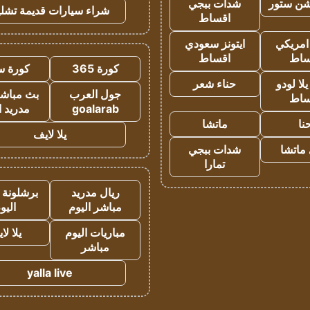
شن ستور
شدات ببجي
شراء سيارات قديمة تشلي
اقساط
 امريكي
ايتونز سعودي
ساط
اقساط
كورة 365
كورة س
ا لودو
حناء شعر
جول العرب
بث مباشر
ساط
goalarab
مدريد ا
نا
ماتشا
يلا لايف
ماتشا
شدات ببجي
تمارا
ريال مدريد
برشلونة 
مباشر اليوم
اليو
مباريات اليوم
يلا لا
مباشر
yalla live