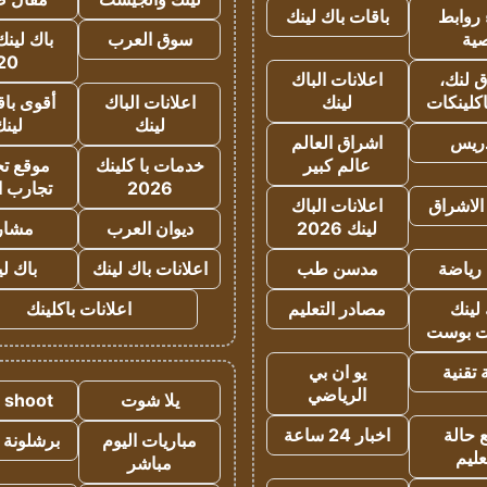
روابط
باقات باك لينك
ية
سوق العرب
باك لينك
20
 لنك،
اعلانات الباك
كلينكات
لينك
اعلانات الباك
أقوى باق
لينك
لين
دريس
اشراق العالم
عالم كبير
خدمات با كلينك
موقع تجا
2026
تجارب ا
الاشراق
اعلانات الباك
لينك 2026
ديوان العرب
مشار
رياضة
مدسن طب
اعلانات باك لينك
باك ل
لينك
مصادر التعليم
اعلانات باكلينك
 بوست
تقنية
يو ان بي
الرياضي
يلا شوت
a shoot
 حالة
اخبار 24 ساعة
مباريات اليوم
برشلونة 
عليم
مباشر