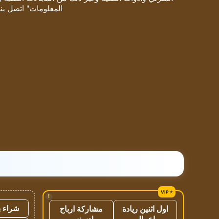
المعلومات" اتصل بنا
!
شراء ب
اول اثنين ريادة
مشاركة ارباح
اعمال
ادسنس