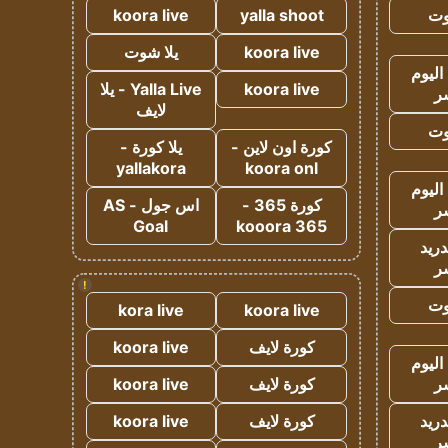
وت
yalla shoot
koora live
koora live
يلا شوت
اليوم
koora live
Yalla Live - يلا
ر
لايف
وت
كورة اون لاين -
يلا كورة -
yallakora
koora onl
اليوم
كورة 365 -
اس جول - AS
ر
Goal
kooora 365
دريد
ر
!
وت
kora live
koora live
كورة لايف
koora live
اليوم
ر
كورة لايف
koora live
دريد
كورة لايف
koora live
ر