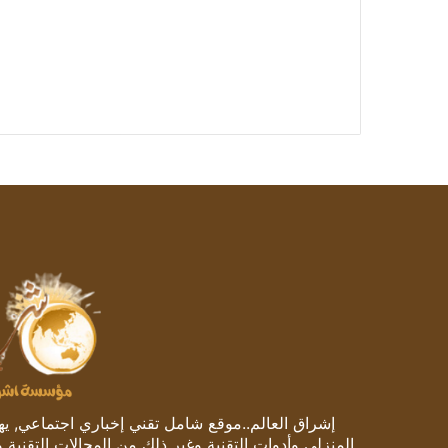
إشراق العالم..موقع شامل تقني إخباري اجتماعي, يهتم
المنزلي وأدوات التقنية وغير ذلك من المجالات التقنية 