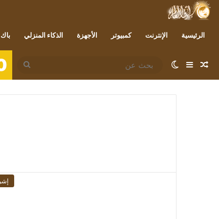
الرئيسية
الإنترنت
كمبيوتر
الأجهزة
الذكاء المنزلي
باك 
0
مقال عشوائي
إضافة عمود جانبي
الوضع المظلم
بحث
عن
إشر