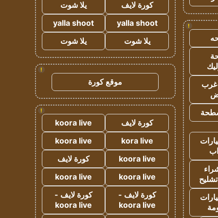
كورة لايف
يلا شوت
yalla shoot
yalla shoot
!
ه
يلا شوت
يلا شوت
ة
ليك
!
موقع كورة
غرب
اض
!
طحة
كورة لايف
koora live
ارات
kora live
koora live
ب
koora live
كورة لايف
راء
koora live
koora live
تشليح
كورة لايف -
كورة لايف -
ارات
koora live
koora live
مة