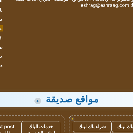
ال
:
eshrag@eshraag.com
با
مش
ن
sh
صحيف
مؤ
ص
مواقع صديقة
+
!
اك لينك
شراء باك لينك
خدمات الباك
t post
لينك والجيست
مقال 