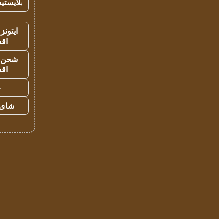
بلايستي
ايتونز
اق
شحن يل
اق
ح
شاي 