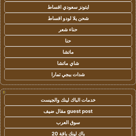
ايتونز سعودي اقساط
شحن يلا لودو اقساط
حناء شعر
حنا
ماتشا
شاي ماتشا
شدات ببجي تمارا
!
خدمات الباك لينك والجيست
guest post مقال ضيف
سوق العرب
باك لينك باقة 20