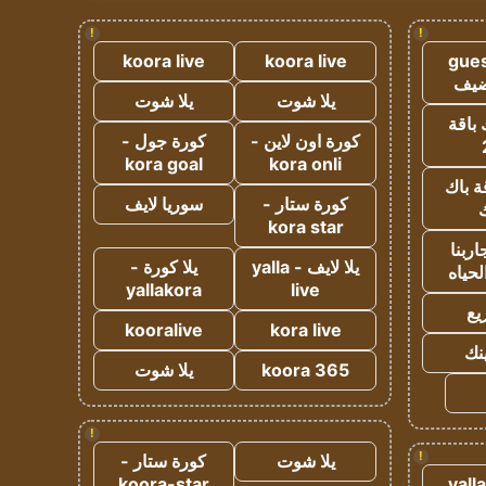
!
!
koora live
koora live
gues
ضيف
يلا شوت
يلا شوت
 باقة
كورة اون لاين -
كورة جول -
kora goal
kora onli
ة باك
كورة ستار -
سوريا لايف
ك
kora star
ربنا
يلا لايف - yalla
يلا كورة -
لحياه
yallakora
live
يع
kooralive
kora live
ينك
koora 365
يلا شوت
!
!
يلا شوت
كورة ستار -
koora-star
yall