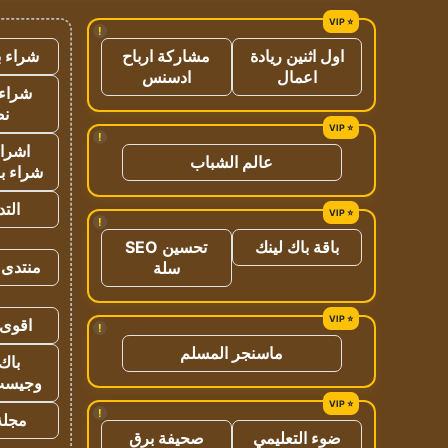
!
شراء ب
اول اثنين ريادة
مشاركة ارباح
اعمال
ادسنس
شراء 
نص
!
اشراق
عالم الشباب
شراء با
الت
!
باقة باك لينك
تحسين SEO
منتدى 
سلة
اقوى 
!
ماسنجر المسلم
باك 
وجيست
!
مجلة 
ضوء التعليمي
صحيفة برق