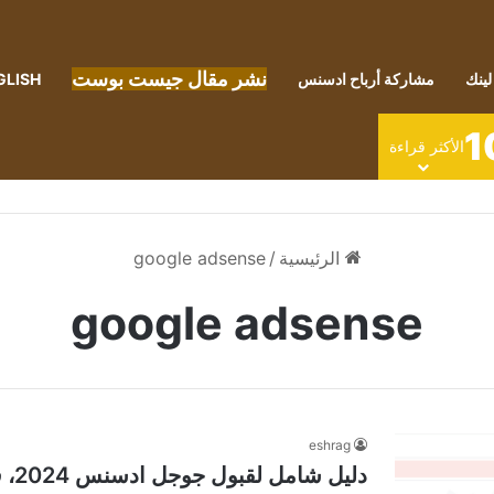
نشر مقال جيست بوست
لينك
مشاركة أرباح ادسنس
GLISH
1
الأكثر قراءة
الرئيسية
/
google adsense
google adsense
eshrag
دليل شامل لقبول جوجل ادسنس 2024، قبول سريع في ادسنس AdSense