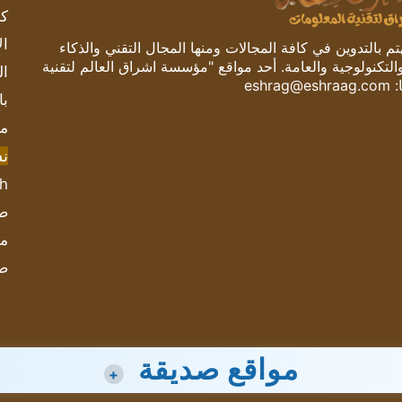
كم
ال
 بالتدوين في كافة المجالات ومنها المجال التقني والذكاء
والتكنولوجية والعامة. أحد مواقع "مؤسسة اشراق العالم لتقنية
ال
:
eshrag@eshraag.com
با
مش
ن
sh
صحيف
مؤ
ص
مواقع صديقة
+