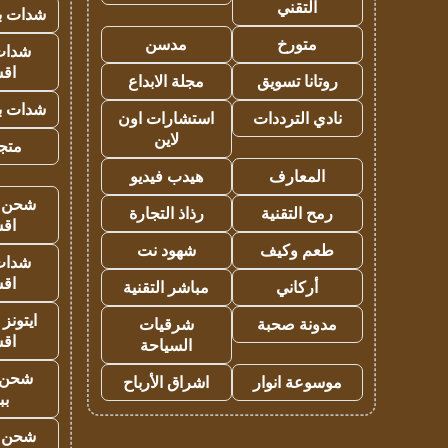
التقني
شدات بب
متورخ
مدسن
شدات
اق
روتانا تسويق
مجلة الابداع
شدات بب
نادي الترددات
استشارات اون
لاين
متجر 
المعارف
هيدب فيديو
شحن يل
رمح التقنية
رذاذ التجارة
اق
طعم وكيف
شهود نت
شدات
اق
أركاني
مباشر التقنية
ايتونز
مدونة صحبة
شرقيات
اق
السياحة
شحن 
موسوعة انوار
اشراق الأرباح
بب
شحن يل