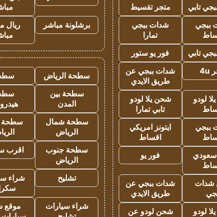
جي تابي
متجر تقسيط
مباش
 ببجي
شدات ببجي
برشلونة مباشر
ريال م
ساط
تمارا
مباش
جي تابي
فور يو ستور
4u
شدات ببجي عن
سطحة الرياض
سطح
طريق الايدي
سطحة بين
سطح
ا لودو
شحن يلا لودو
المدن
هيدرو
ساط
تابي تمارا
سطحة شمال
سطحة 
 ببجي
ايتونز امريكي
الرياض
الري
ساط
اقساط
سطحة جنوب
اقرب س
 سعودي
فور يو
الرياض
ساط
تشليح
شراء سي
شدات
شدات ببجي عن
سكرا
جي
طريق الايدي
شراء سيارات
موقع ش
ا لودو
شحن لودو عن
تشليح
سيارات 