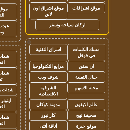
موقع اشراقات
موقع اشراق اون
موقع
لاين
للت
اركان سياحة وسفر
هيدب
وتر
!
مسك الكلمات
اشراق التقنية
في قوقل
شدات
اق
ان سفن
مرابع التكنولوجيا
شدات
خيال التقنية
شوف ويب
تم
مجلة الاسهم
الشرقية
شدات بب
الاقتصادية
ايتونز
عالم الايفون
مدونة كوكان
اق
صحيفة نهج
كار نيوز
شدات
اق
موقع خبرة
أناقة أنثى