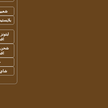
شعبية
بلايستي
ايتونز
اق
شحن يل
اق
ح
شاي 