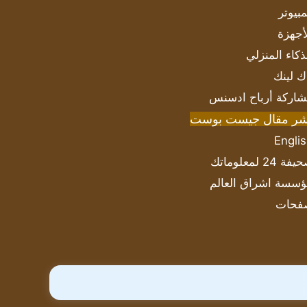
بيوتر
أجهزة
ذكاء المنزلي
ك لينك
اركة أرباح ادسنس
شر مقال جيست بوست
Engli
ة 24 لمعلوماتك
سسة اشراق العالم
فحات