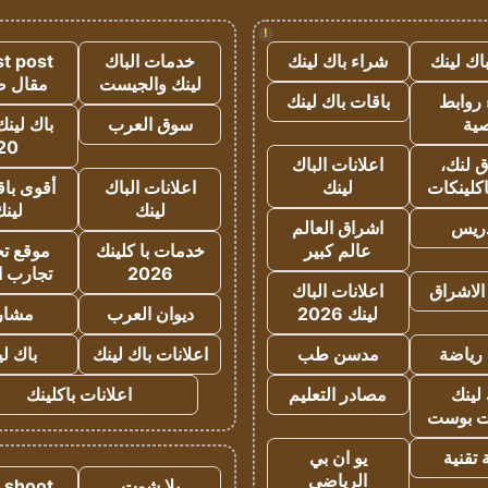
!
اك لينك
شراء باك لينك
خدمات الباك
t post
لينك والجيست
مقال 
روابط
باقات باك لينك
ية
سوق العرب
باك لينك
20
 لنك،
اعلانات الباك
كلينكات
لينك
اعلانات الباك
أقوى باق
لينك
لين
دريس
اشراق العالم
عالم كبير
خدمات با كلينك
موقع تجا
2026
تجارب ا
الاشراق
اعلانات الباك
لينك 2026
ديوان العرب
مشار
رياضة
مدسن طب
اعلانات باك لينك
باك ل
لينك
مصادر التعليم
اعلانات باكلينك
 بوست
تقنية
يو ان بي
الرياضي
يلا شوت
a shoot