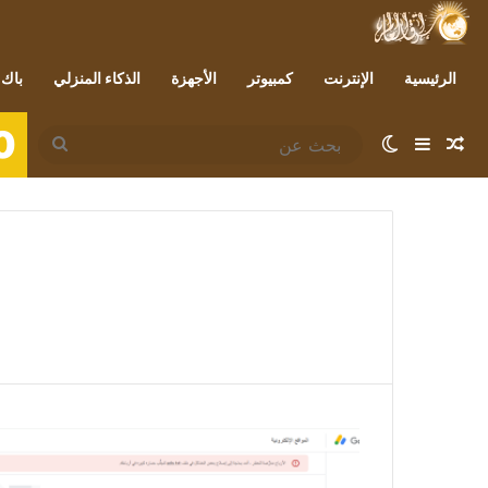
الرئيسية
الإنترنت
كمبيوتر
الأجهزة
الذكاء المنزلي
باك 
0
مقال عشوائي
إضافة عمود جانبي
الوضع المظلم
بحث
عن