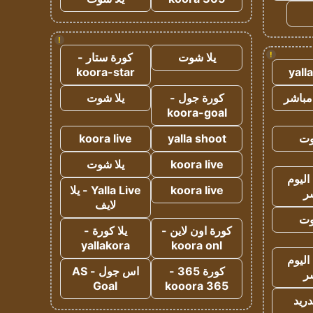
!
!
يلا شوت
كورة ستار -
koora-star
yall
مباشر
كورة جول -
يلا شوت
koora-goal
وت
yalla shoot
koora live
koora live
يلا شوت
اليوم
koora live
Yalla Live - يلا
ر
لايف
وت
كورة اون لاين -
يلا كورة -
yallakora
koora onl
اليوم
كورة 365 -
اس جول - AS
ر
Goal
kooora 365
دريد