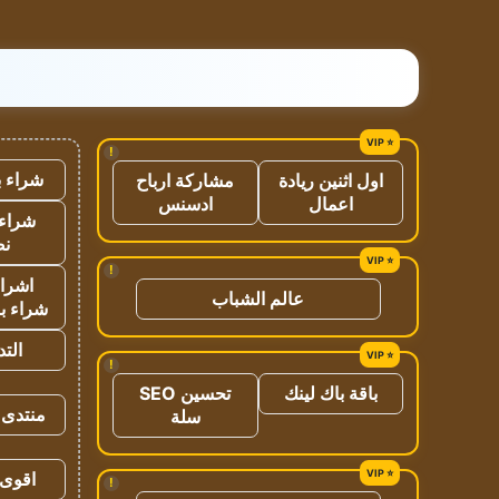
!
شراء ب
اول اثنين ريادة
مشاركة ارباح
اعمال
ادسنس
شراء 
نص
!
اشراق
عالم الشباب
شراء با
الت
!
باقة باك لينك
تحسين SEO
منتدى 
سلة
اقوى 
!