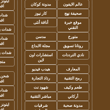
ايتونز
عالم الايفون
مدونة كوكان
اق
صحيفة نهج
كار نيوز
شدات
اق
موقع خبرة
أناقة أنثى
التقني
شدات بب
متورخ
مدسن
شدات
اق
روتانا تسويق
مجلة الابداع
شدات بب
نادي الترددات
استشارات اون
لاين
متجر 
المعارف
هيدب فيديو
شحن يل
رمح التقنية
رذاذ التجارة
اق
طعم وكيف
شهود نت
شدات
اق
أركاني
مباشر التقنية
ايتونز
مدونة صحبة
شرقيات
اق