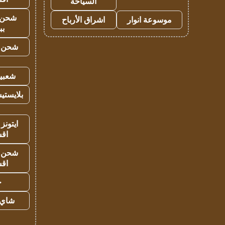
السياحة
شحن 
موسوعة انوار
اشراق الأرباح
بب
شحن يل
شعبية
بلايستي
ايتونز
اق
شحن يل
اق
ح
شاي 