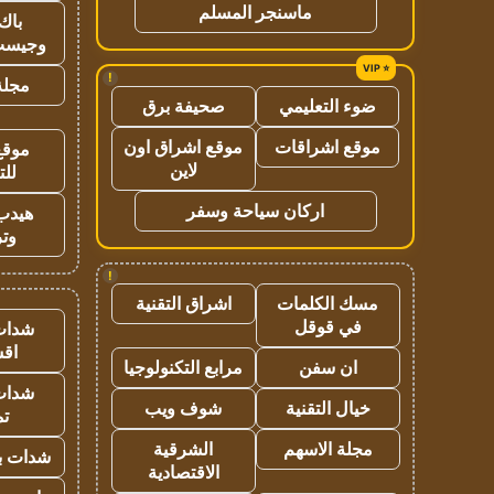
ماسنجر المسلم
باك 
وجيست
!
مجلة 
ضوء التعليمي
صحيفة برق
موقع اشراقات
موقع اشراق اون
موقع
لاين
للت
اركان سياحة وسفر
هيدب
وتر
!
مسك الكلمات
اشراق التقنية
في قوقل
شدات
اق
ان سفن
مرابع التكنولوجيا
شدات
خيال التقنية
شوف ويب
تم
مجلة الاسهم
الشرقية
شدات بب
الاقتصادية