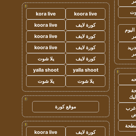
ر
!
وت
kora live
koora live
كورة لايف
koora live
اليوم
ر
كورة لايف
koora live
دريد
كورة لايف
koora live
ر
كورة لايف
يلا شوت
yalla shoot
yalla shoot
!
ه
يلا شوت
يلا شوت
ة
ليك
!
موقع كورة
غرب
اض
!
طحة
كورة لايف
koora live