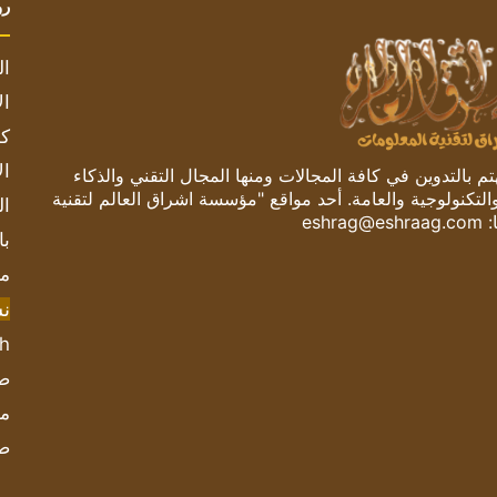
رو
ال
ال
كم
ال
 بالتدوين في كافة المجالات ومنها المجال التقني والذكاء
والتكنولوجية والعامة. أحد مواقع "مؤسسة اشراق العالم لتقنية
ال
:
eshrag@eshraag.com
با
مش
ن
sh
صحيف
مؤ
ص