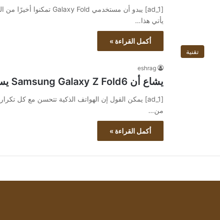
[ad_1] يبدو أن مستخدمي old
يأتي هذا…
أكمل القراءة »
تقنية
eshrag
يشاع أن Samsung Galaxy Z Fold6 يستخدم نفس الكاميرا الرئيسية
من…
أكمل القراءة »