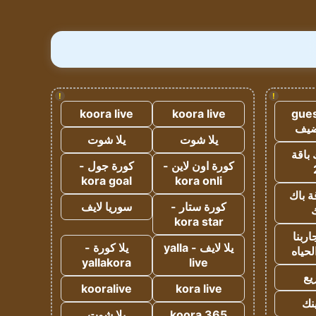
!
!
koora live
koora live
gues
ضيف
يلا شوت
يلا شوت
 باقة
كورة اون لاين -
كورة جول -
kora goal
kora onli
ة باك
كورة ستار -
سوريا لايف
ك
kora star
ربنا
يلا لايف - yalla
يلا كورة -
لحياه
yallakora
live
يع
kooralive
kora live
ينك
koora 365
يلا شوت