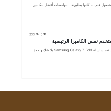
Galaxy F تمكنوا أخيرًا من الحصول على ما كانوا يطلبونه – مواصفات أفضل للكاميرا.
233
0
[ad_1] يمكن القول إن الهواتف الذكية تتحسن مع كل تكرار. تعد سلسلة Samsung Galaxy Z Fold بلا شك واحدة