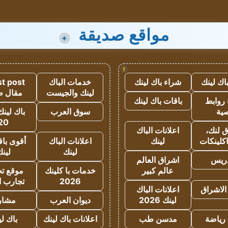
مواقع صديقة
+
!
اك لينك
شراء باك لينك
خدمات الباك
t post
لينك والجيست
مقال 
روابط
باقات باك لينك
ية
سوق العرب
باك لينك
20
 لنك،
اعلانات الباك
كلينكات
لينك
اعلانات الباك
أقوى باق
لينك
لين
دريس
اشراق العالم
عالم كبير
خدمات با كلينك
موقع تجا
2026
تجارب ا
الاشراق
اعلانات الباك
لينك 2026
ديوان العرب
مشار
رياضة
مدسن طب
اعلانات باك لينك
باك ل