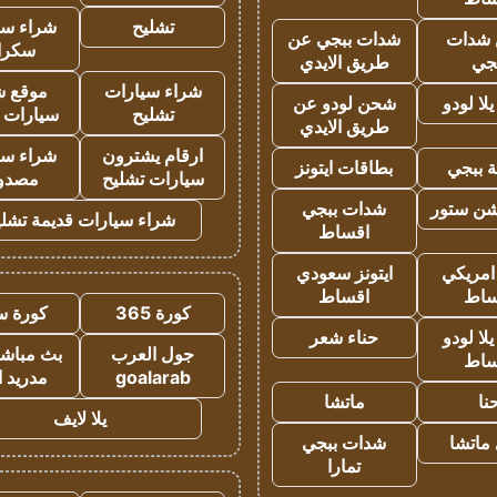
تشليح
شراء سي
شدات
شدات ببجي عن
سكرا
جي
طريق الايدي
شراء سيارات
موقع ش
ا لودو
شحن لودو عن
تشليح
سيارات 
طريق الايدي
ارقام يشترون
شراء سي
 ببجي
بطاقات ايتونز
سيارات تشليح
مصدو
شن ستور
شدات ببجي
شراء سيارات قديمة تشلي
اقساط
 امريكي
ايتونز سعودي
ساط
اقساط
كورة 365
كورة س
ا لودو
حناء شعر
جول العرب
بث مباشر
ساط
goalarab
مدريد ا
نا
ماتشا
يلا لايف
ماتشا
شدات ببجي
تمارا