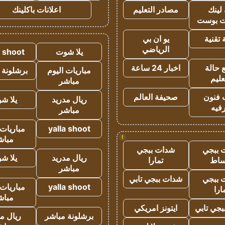
لينك
مصادر التعليم
اعلانات باكلينك
 بوست
تقنية
يو ان بي
الرياضي
يلا شوت
a shoot
 حالة
اخبار 24 ساعة
مباريات اليوم
برشلونة 
عليم
مباشر
 فنون
صحيفة العالم
ريال مدريد
يلا ش
فيه
مباشر
yalla shoot
مباريات 
!
مباش
 ببجي
شدات ببجي
ريال مدريد
يلا ش
ساط
تمارا
مباشر
 ببجي
شدات ببجي تابي
yalla shoot
مباريات 
ارا
مباش
جي تابي
ايتونز امريكي
برشلونة مباشر
ريال م