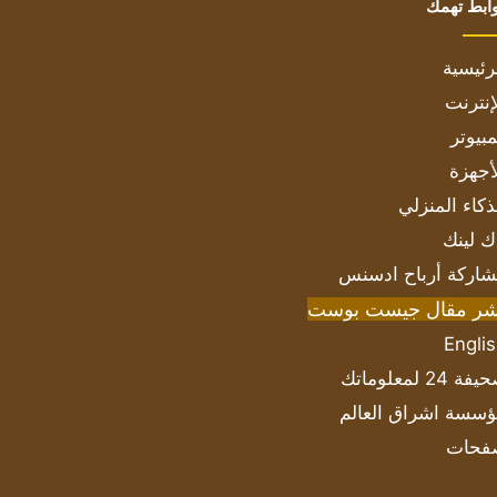
ابط تهمك
رئيسية
إنترنت
بيوتر
أجهزة
ذكاء المنزلي
ك لينك
اركة أرباح ادسنس
شر مقال جيست بوست
Engli
ة 24 لمعلوماتك
سسة اشراق العالم
فحات