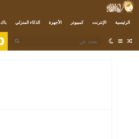
الرئيسية
الإنترنت
كمبيوتر
الأجهزة
الذكاء المنزلي
باك 
0
مقال عشوائي
إضافة عمود جانبي
الوضع المظلم
بحث
عن