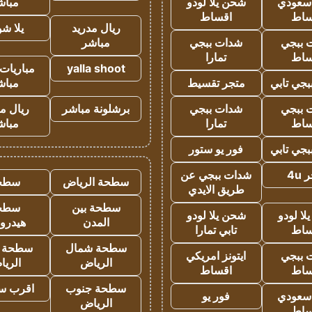
 سعودي
شحن يلا لودو
مباش
ساط
اقساط
ريال مدريد
يلا ش
 ببجي
شدات ببجي
مباشر
ساط
تمارا
yalla shoot
مباريات 
جي تابي
متجر تقسيط
مباش
 ببجي
شدات ببجي
برشلونة مباشر
ريال م
ساط
تمارا
مباش
جي تابي
فور يو ستور
4u
شدات ببجي عن
سطحة الرياض
سطح
طريق الايدي
سطحة بين
سطح
ا لودو
شحن يلا لودو
المدن
هيدرو
ساط
تابي تمارا
سطحة شمال
سطحة 
 ببجي
ايتونز امريكي
الرياض
الري
ساط
اقساط
سطحة جنوب
اقرب س
 سعودي
فور يو
الرياض
ساط