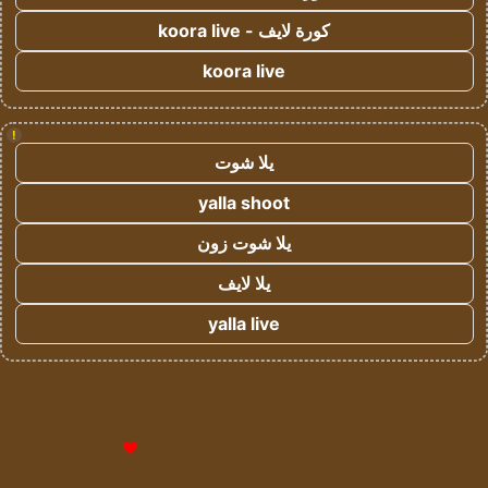
كورة لايف - koora live
koora live
!
يلا شوت
yalla shoot
يلا شوت زون
يلا لايف
yalla live
© حقوق النشر 2026، جميع الحقوق محفوظة لمؤسسة اشراق لتقنية
المعلومات- سجل تجاري رقم 1009094205 |
للإعلانات