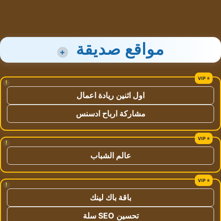
مواقع صديقة
+
!
اول اثنين ريادة اعمال
مشاركة ارباح ادسنس
!
عالم الشباب
!
باقة باك لينك
تحسين SEO سلة