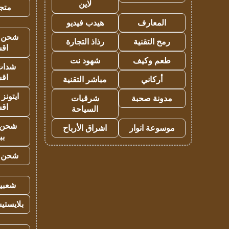
لاين
متجر 
المعارف
هيدب فيديو
شحن يل
رمح التقنية
رذاذ التجارة
اق
طعم وكيف
شهود نت
شدات
اق
أركاني
مباشر التقنية
ايتونز
مدونة صحبة
شرقيات
اق
السياحة
شحن 
موسوعة انوار
اشراق الأرباح
بب
شحن يل
شعبية
بلايستي