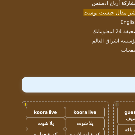
اركة أرباح ادسنس
شر مقال جيست بوست
Engli
ة 24 لمعلوماتك
سسة اشراق العالم
فحات
!
!
koora live
koora live
gues
ضيف
يلا شوت
يلا شوت
 باقة
كورة اون لاين -
كورة جول -