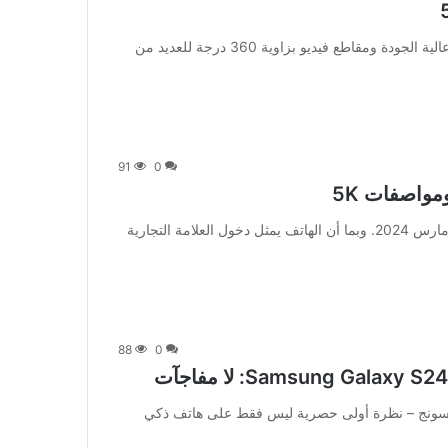
[ad_1] على مدار الأيام القليلة الماضية، قمنا بنشر عروض عالية الجودة ومقاطع فيديو بزاوية 360 درجة للعديد من
91
0
[ad_1] سيتم إطلاق Nothing Phone (2a) في الهند في 5 مارس 2024. وبما أن الهاتف يمثل دخول العلامة التجارية
88
0
سامسونج – نظرة أولى حصرية ليس فقط على هاتف ذكي