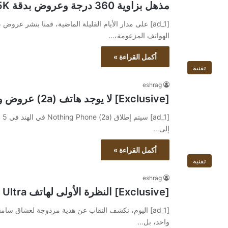
مذهل بزاوية 360 درجة وعروض بدقة 5K
الهواتف المزعومة،…
أكمل القراءة »
تقنية
eshrag
[Exclusive] لا يوجد هاتف (2a) عروض ومواصفات 5K
إلى…
أكمل القراءة »
تقنية
eshrag
[Exclusive] النظرة الأولى لهاتف Samsung Galaxy S24 Ultra: لا مفاجآت
[ad_1] اليوم، نكشف النقاب عن هدية مزدوجة لعشاق 
واحد، بل…