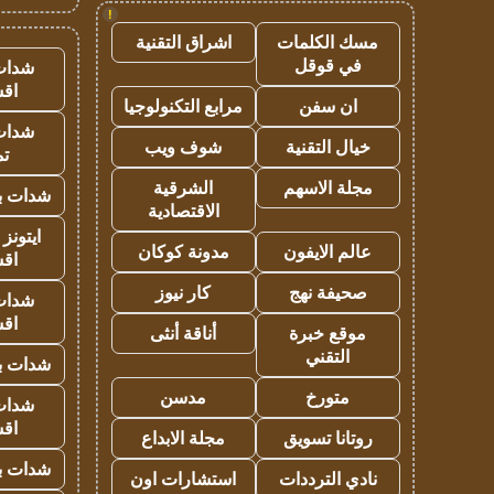
!
مسك الكلمات
اشراق التقنية
في قوقل
شدات
اق
ان سفن
مرابع التكنولوجيا
شدات
خيال التقنية
شوف ويب
تم
مجلة الاسهم
الشرقية
شدات بب
الاقتصادية
ايتونز
عالم الايفون
مدونة كوكان
اق
صحيفة نهج
كار نيوز
شدات
اق
موقع خبرة
أناقة أنثى
التقني
شدات بب
متورخ
مدسن
شدات
اق
روتانا تسويق
مجلة الابداع
شدات بب
نادي الترددات
استشارات اون