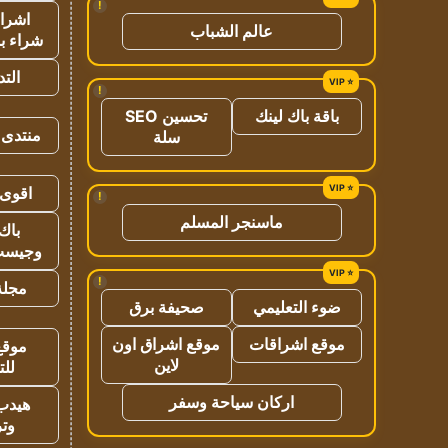
!
اشراق
عالم الشباب
شراء با
الت
!
باقة باك لينك
تحسين SEO
منتدى 
سلة
اقوى 
!
ماسنجر المسلم
باك 
وجيست
!
مجلة 
ضوء التعليمي
صحيفة برق
موقع اشراقات
موقع اشراق اون
موقع
لاين
للت
اركان سياحة وسفر
هيدب
وتر