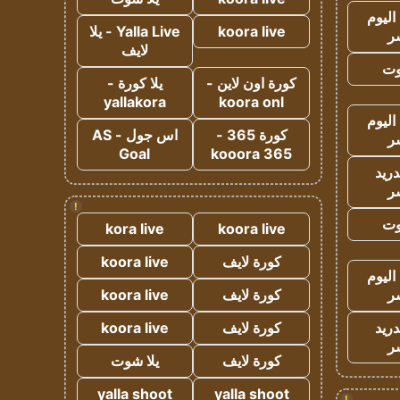
اليوم
koora live
Yalla Live - يلا
ر
لايف
وت
كورة اون لاين -
يلا كورة -
yallakora
koora onl
اليوم
كورة 365 -
اس جول - AS
ر
Goal
kooora 365
دريد
ر
!
وت
kora live
koora live
كورة لايف
koora live
اليوم
ر
كورة لايف
koora live
دريد
كورة لايف
koora live
ر
كورة لايف
يلا شوت
yalla shoot
yalla shoot
!