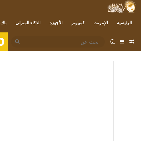
الرئيسية
الإنترنت
كمبيوتر
الأجهزة
الذكاء المنزلي
باك 
0
مقال عشوائي
إضافة عمود جانبي
الوضع المظلم
بحث
عن