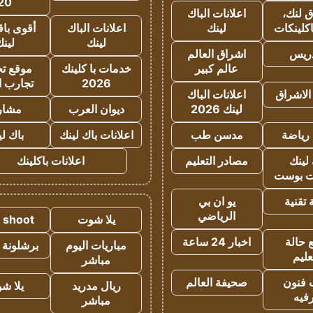
20
 لنك،
اعلانات الباك
كلينكات
لينك
اعلانات الباك
أقوى باق
لينك
لين
دريس
اشراق العالم
عالم كبير
خدمات با كلينك
موقع تجا
2026
تجارب ا
الاشراق
اعلانات الباك
لينك 2026
ديوان العرب
مشار
رياضة
مدسن طب
اعلانات باك لينك
باك ل
لينك
مصادر التعليم
اعلانات باكلينك
 بوست
تقنية
يو ان بي
الرياضي
يلا شوت
a shoot
 حالة
اخبار 24 ساعة
مباريات اليوم
برشلونة 
عليم
مباشر
 فنون
صحيفة العالم
ريال مدريد
يلا ش
فيه
مباشر