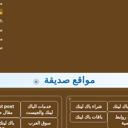
مش
ن
sh
صحيف
مؤ
ص
مواقع صديقة
+
!
اك لينك
شراء باك لينك
خدمات الباك
t post
لينك والجيست
مقال 
روابط
باقات باك لينك
ية
سوق العرب
باك لينك