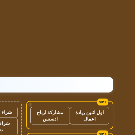
!
شراء ب
اول اثنين ريادة
مشاركة ارباح
اعمال
ادسنس
شراء 
نص