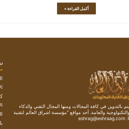
أكمل القراءة »
رو
ال
ال
كم
ال
 بالتدوين في كافة المجالات ومنها المجال التقني والذكاء
والتكنولوجية والعامة. أحد مواقع "مؤسسة اشراق العالم لتقنية
ال
:
eshrag@eshraag.com
با