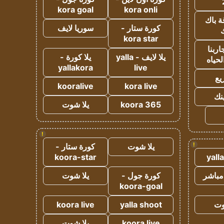
kora goal
kora onli
ة باك
كورة ستار -
سوريا لايف
ك
kora star
ربنا
يلا لايف - yalla
يلا كورة -
لحياه
yallakora
live
يع
kooralive
kora live
ينك
koora 365
يلا شوت
!
!
يلا شوت
كورة ستار -
koora-star
yall
مباشر
كورة جول -
يلا شوت
koora-goal
وت
yalla shoot
koora live
koora live
يلا شوت