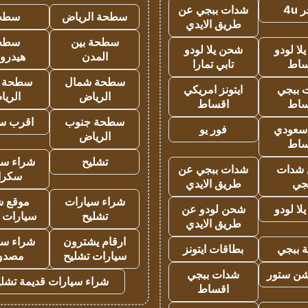
4u
شدات ببجي عن
سطحة الرياض
سطح
طريق الايدي
سطحة بين
سطح
ا لودو
شحن يلا لودو
المدن
هيدرو
ساط
تابي تمارا
سطحة شمال
سطحة 
 ببجي
ايتونز امريكي
الرياض
الري
ساط
اقساط
سطحة جنوب
اقرب س
 سعودي
فور يو
الرياض
ساط
تشليح
شراء سي
شدات
شدات ببجي عن
سكرا
جي
طريق الايدي
شراء سيارات
موقع ش
ا لودو
شحن لودو عن
تشليح
سيارات 
طريق الايدي
ارقام يشترون
شراء سي
 ببجي
بطاقات ايتونز
سيارات تشليح
مصدو
شن ستور
شدات ببجي
شراء سيارات قديمة تشلي
اقساط