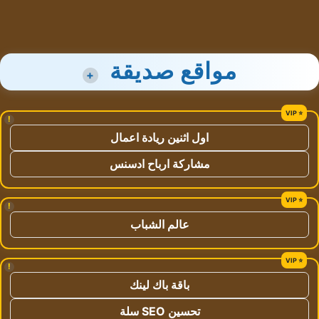
مواقع صديقة
+
!
اول اثنين ريادة اعمال
مشاركة ارباح ادسنس
!
عالم الشباب
!
باقة باك لينك
تحسين SEO سلة