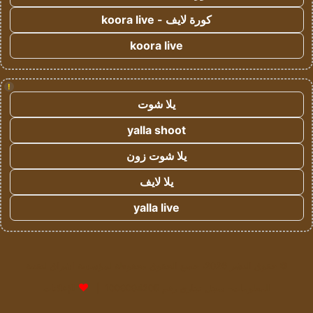
كورة لايف - koora live
koora live
!
يلا شوت
yalla shoot
يلا شوت زون
يلا لايف
yalla live
© حقوق النشر 2026، جميع الحقوق محفوظة لمؤسسة اشراق لتقنية
المعلومات- سجل تجاري رقم 1009094205 |
للإعلانات