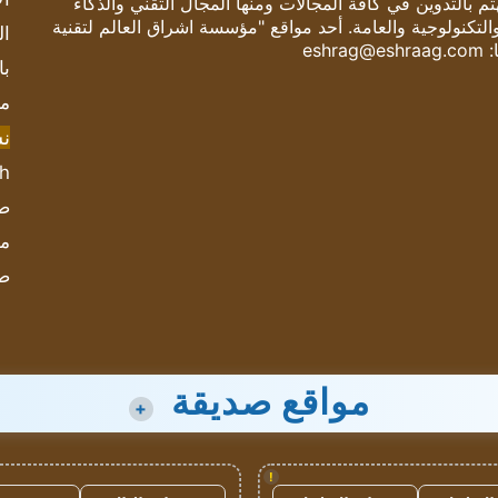
 بالتدوين في كافة المجالات ومنها المجال التقني والذكاء
والتكنولوجية والعامة. أحد مواقع "مؤسسة اشراق العالم لتقنية
ال
:
eshrag@eshraag.com
با
مش
ن
sh
صحيف
مؤ
ص
مواقع صديقة
+
!