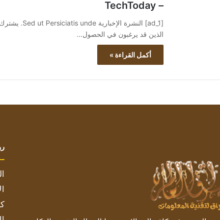
– TechToday
الذين قد يرغبون في الحصول…
أكمل القراءة »
رو
ال
ال
كم
ال