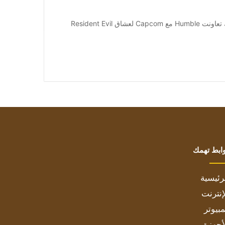
[ad_1] النشرة الإخبارية Sed ut Persiciatis unde. يشترك تعاونت Humble مع Capcom لعشاق Resident Evil
ابط تهمك
رئيسية
إنترنت
بيوتر
أجهزة