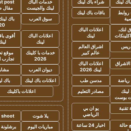
اك لينك
شراء باك لينك
خدمات الباك
t post
لينك والجيست
مقال 
روابط
باقات باك لينك
ية
سوق العرب
باك لينك
20
 لنك،
اعلانات الباك
كلينكات
لينك
اعلانات الباك
أقوى باق
لينك
لين
دريس
اشراق العالم
عالم كبير
خدمات با كلينك
موقع تجا
2026
تجارب ا
الاشراق
اعلانات الباك
لينك 2026
ديوان العرب
مشار
رياضة
مدسن طب
اعلانات باك لينك
باك ل
لينك
مصادر التعليم
اعلانات باكلينك
 بوست
تقنية
يو ان بي
الرياضي
يلا شوت
a shoot
 حالة
اخبار 24 ساعة
مباريات اليوم
برشلونة 