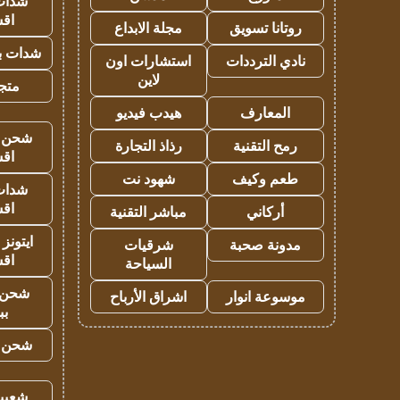
شدات
اق
روتانا تسويق
مجلة الابداع
شدات بب
نادي الترددات
استشارات اون
لاين
متجر 
المعارف
هيدب فيديو
شحن يل
رمح التقنية
رذاذ التجارة
اق
طعم وكيف
شهود نت
شدات
اق
أركاني
مباشر التقنية
ايتونز
مدونة صحبة
شرقيات
اق
السياحة
شحن 
موسوعة انوار
اشراق الأرباح
بب
شحن يل
شعبية