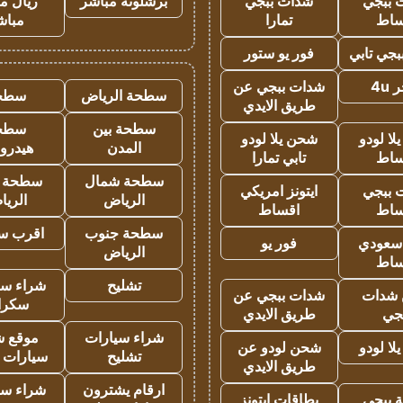
 ببجي
شدات ببجي
برشلونة مباشر
ريال م
ساط
تمارا
مباش
جي تابي
فور يو ستور
4u
شدات ببجي عن
سطحة الرياض
سطح
طريق الايدي
سطحة بين
سطح
ا لودو
شحن يلا لودو
المدن
هيدرو
ساط
تابي تمارا
سطحة شمال
سطحة 
 ببجي
ايتونز امريكي
الرياض
الري
ساط
اقساط
سطحة جنوب
اقرب س
 سعودي
فور يو
الرياض
ساط
تشليح
شراء سي
شدات
شدات ببجي عن
سكرا
جي
طريق الايدي
شراء سيارات
موقع ش
ا لودو
شحن لودو عن
تشليح
سيارات 
طريق الايدي
ارقام يشترون
شراء سي
 ببجي
بطاقات ايتونز