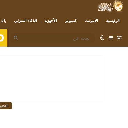
الرئيسية
الإنترنت
كمبيوتر
الأجهزة
الذكاء المنزلي
باك 
0
مقال عشوائي
إضافة عمود جانبي
الوضع المظلم
بحث
عن
التكنو