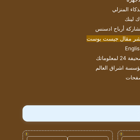
ذكاء المنزلي
ك لينك
اركة أرباح ادسنس
شر مقال جيست بوست
Engli
ة 24 لمعلوماتك
سسة اشراق العالم
فحات
!
!