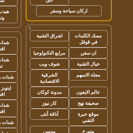
للت
اركان سياحة وسفر
هيدب
وتر
!
مسك الكلمات
اشراق التقنية
في قوقل
شدات
اق
ان سفن
مرابع التكنولوجيا
شدات
خيال التقنية
شوف ويب
تم
مجلة الاسهم
الشرقية
شدات بب
الاقتصادية
ايتونز
عالم الايفون
مدونة كوكان
اق
صحيفة نهج
كار نيوز
شدات
اق
موقع خبرة
أناقة أنثى
التقني
شدات بب
متورخ
مدسن