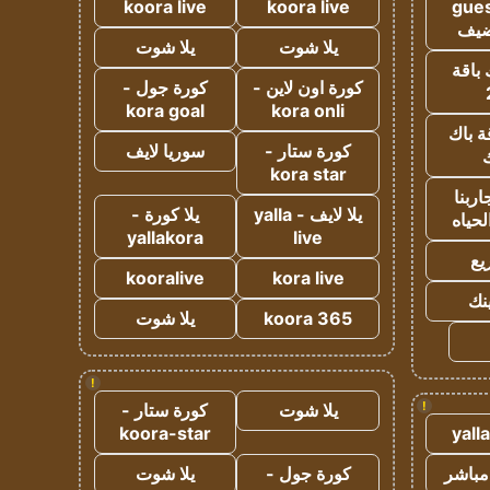
koora live
koora live
gues
ضيف
يلا شوت
يلا شوت
 باقة
كورة اون لاين -
كورة جول -
kora goal
kora onli
ة باك
كورة ستار -
سوريا لايف
ك
kora star
ربنا
يلا لايف - yalla
يلا كورة -
لحياه
yallakora
live
يع
kooralive
kora live
ينك
koora 365
يلا شوت
!
!
يلا شوت
كورة ستار -
koora-star
yall
مباشر
كورة جول -
يلا شوت