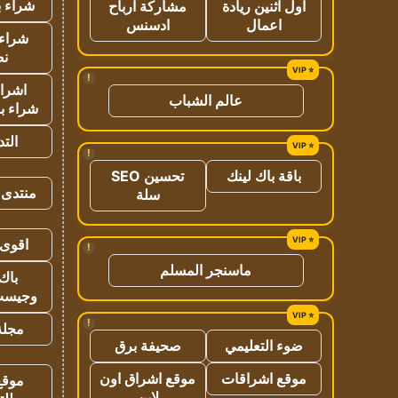
شراء ب
اول اثنين ريادة
مشاركة ارباح
اعمال
ادسنس
شراء 
نص
!
اشراق
عالم الشباب
شراء با
الت
!
باقة باك لينك
تحسين SEO
منتدى 
سلة
اقوى 
!
ماسنجر المسلم
باك 
وجيست
!
مجلة 
ضوء التعليمي
صحيفة برق
موقع اشراقات
موقع اشراق اون
موقع
لاين