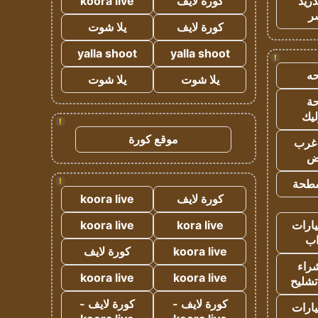
دريد
كورة لايف
koora live
ر
كورة لايف
يلا شوت
yalla shoot
yalla shoot
!
ه
يلا شوت
يلا شوت
ة
ليك
!
موقع كورة
غرب
اض
!
طحة
كورة لايف
koora live
ارات
kora live
koora live
ب
koora live
كورة لايف
راء
koora live
koora live
تشليح
كورة لايف -
كورة لايف -
ارات