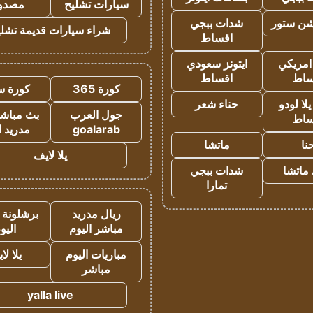
سيارات تشليح
مصدو
شن ستور
شدات ببجي
شراء سيارات قديمة تشلي
اقساط
 امريكي
ايتونز سعودي
ساط
اقساط
كورة 365
كورة س
ا لودو
حناء شعر
جول العرب
بث مباشر
ساط
goalarab
مدريد ا
نا
ماتشا
يلا لايف
ماتشا
شدات ببجي
تمارا
ريال مدريد
برشلونة 
مباشر اليوم
اليو
مباريات اليوم
يلا لا
مباشر
yalla live