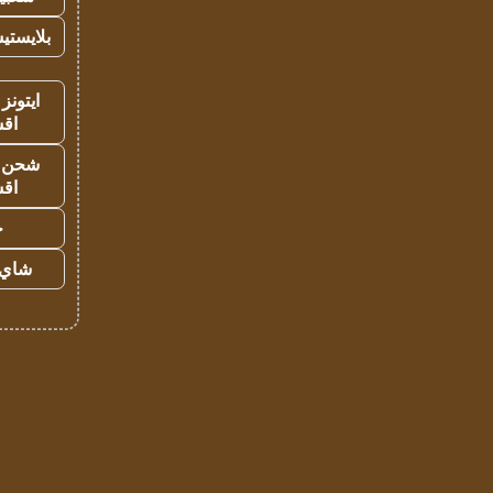
بلايستي
ايتونز
اق
شحن يل
اق
ح
شاي 