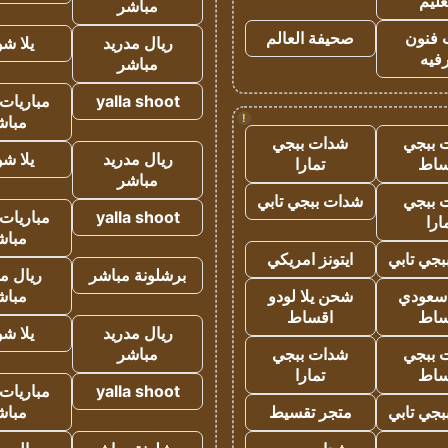
عليم
مباشر
 فنون
صحيفة العالم
ريال مدريد
يلا ش
فيه
مباشر
yalla shoot
مباريات 
!
مباش
 ببجي
شدات ببجي
ريال مدريد
يلا ش
ساط
تمارا
مباشر
 ببجي
شدات ببجي تابي
yalla shoot
مباريات 
ارا
مباش
جي تابي
ايتونز امريكي
برشلونة مباشر
ريال م
 سعودي
شحن يلا لودو
مباش
ساط
اقساط
ريال مدريد
يلا ش
 ببجي
شدات ببجي
مباشر
ساط
تمارا
yalla shoot
مباريات 
جي تابي
متجر تقسيط
مباش