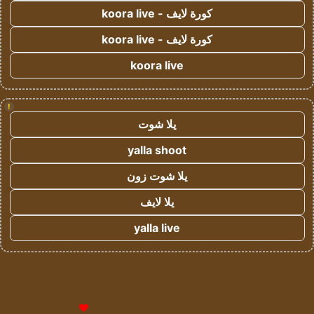
كورة لايف - koora live
كورة لايف - koora live
koora live
!
يلا شوت
yalla shoot
يلا شوت زون
يلا لايف
yalla live
© حقوق النشر 2026، جميع الحقوق محفوظة لمؤسسة اشراق لتقنية
المعلومات- سجل تجاري رقم 1009094205 |
للإعلانات