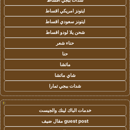
شدات ببجي اقساط
ايتونز امريكي اقساط
ايتونز سعودي اقساط
شحن يلا لودو اقساط
حناء شعر
حنا
ماتشا
شاي ماتشا
شدات ببجي تمارا
!
خدمات الباك لينك والجيست
guest post مقال ضيف