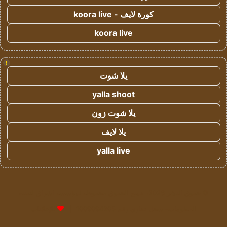
كورة لايف - koora live
koora live
!
يلا شوت
yalla shoot
يلا شوت زون
يلا لايف
yalla live
© حقوق النشر 2026، جميع الحقوق محفوظة لمؤسسة اشراق لتقنية
المعلومات- سجل تجاري رقم 1009094205 |
للإعلانات