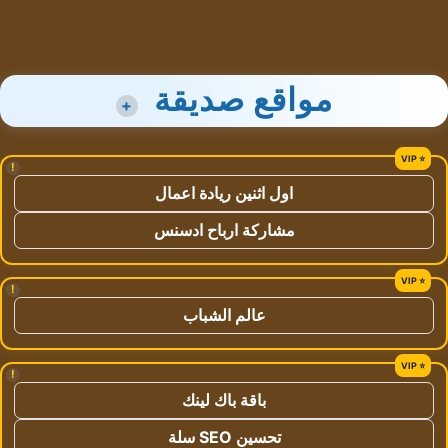
مواقع صديقة
+
!
اول اثنين ريادة اعمال
مشاركة ارباح ادسنس
!
عالم الشباب
!
باقة باك لينك
تحسين SEO سلة