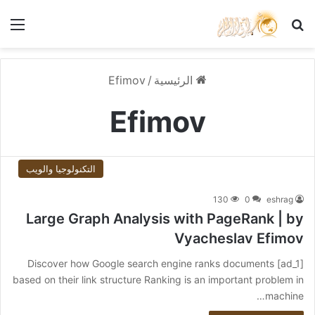
بحث عن
الق
الرئيسية
/
Efimov
Efimov
التكنولوجيا والويب
130
0
eshrag
Large Graph Analysis with PageRank | by
Vyacheslav Efimov
[ad_1] Discover how Google search engine ranks documents
based on their link structure Ranking is an important problem in
machine…