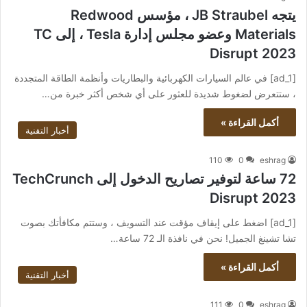
يتجه JB Straubel ، مؤسس Redwood
Materials وعضو مجلس إدارة Tesla ، إلى TC
Disrupt 2023
[ad_1] في عالم السيارات الكهربائية والبطاريات وأنظمة الطاقة المتجددة
، ستتعرض لضغوط شديدة للعثور على أي شخص أكثر خبرة من…
أكمل القراءة »
أخبار التقنية
110
0
eshrag
72 ساعة لتوفير تصاريح الدخول إلى TechCrunch
Disrupt 2023
[ad_1] اضغط على إيقاف مؤقت عند التسويف ، وستتم مكافأتك بصوت
تشا تشينغ الجميل! نحن في نافذة الـ 72 ساعة…
أكمل القراءة »
أخبار التقنية
111
0
eshrag