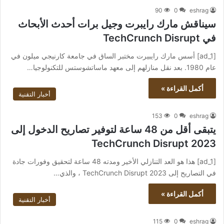
90
0
eshrag
سيناقش مارك رايبرت وجيل برات أحدث الأبحاث
في TechCrunch Disrupt
[ad_1] أسس مارك رايبيرت مختبر الساق في جامعة كارنيجي ميلون في
عام 1980. بعد نقل منازلهم إلى معهد ماساتشوستس للتكنولوجيا…
أكمل القراءة »
أخبار التقنية
153
0
eshrag
يتبقى أقل من 48 ساعة لتوفير تصاريح الدخول إلى
TechCrunch Disrupt 2023
[ad_1] هذا هو العد التنازلي الأخير ومدته 48 ساعة لتحقيق وفورات جادة
في التصاريح إلى TechCrunch Disrupt 2023 ، والذي…
أكمل القراءة »
أخبار التقنية
115
0
eshrag