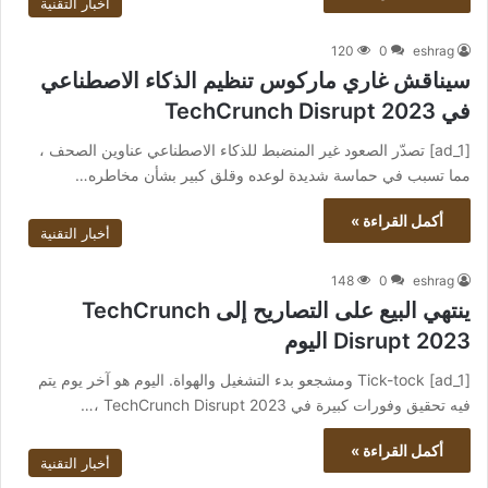
أخبار التقنية
120
0
eshrag
سيناقش غاري ماركوس تنظيم الذكاء الاصطناعي
في TechCrunch Disrupt 2023
[ad_1] تصدّر الصعود غير المنضبط للذكاء الاصطناعي عناوين الصحف ،
مما تسبب في حماسة شديدة لوعده وقلق كبير بشأن مخاطره…
أكمل القراءة »
أخبار التقنية
148
0
eshrag
ينتهي البيع على التصاريح إلى TechCrunch
Disrupt 2023 اليوم
[ad_1] Tick-tock ومشجعو بدء التشغيل والهواة. اليوم هو آخر يوم يتم
فيه تحقيق وفورات كبيرة في TechCrunch Disrupt 2023 ،…
أكمل القراءة »
أخبار التقنية