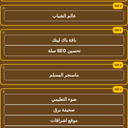
!
عالم الشباب
!
باقة باك لينك
تحسين SEO سلة
!
ماسنجر المسلم
!
ضوء التعليمي
صحيفة برق
موقع اشراقات