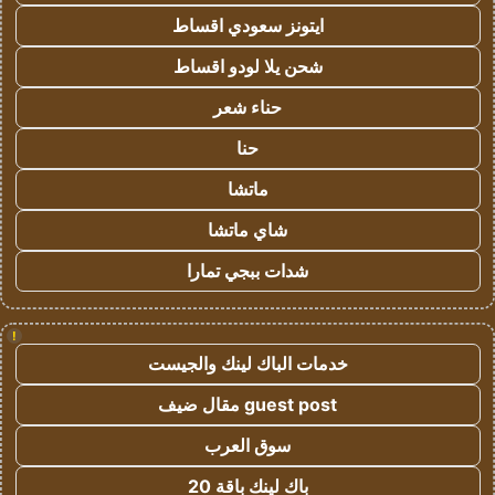
ايتونز سعودي اقساط
شحن يلا لودو اقساط
حناء شعر
حنا
ماتشا
شاي ماتشا
شدات ببجي تمارا
!
خدمات الباك لينك والجيست
guest post مقال ضيف
سوق العرب
باك لينك باقة 20