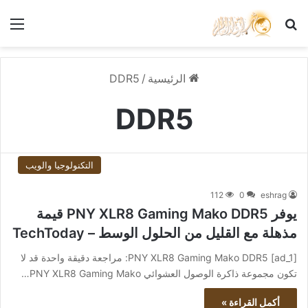
بحث عن
الق
الرئيسية
/
DDR5
DDR5
التكنولوجيا والويب
112
0
eshrag
يوفر PNY XLR8 Gaming Mako DDR5 قيمة
مذهلة مع القليل من الحلول الوسط – TechToday
[ad_1] PNY XLR8 Gaming Mako DDR5: مراجعة دقيقة واحدة قد لا
تكون مجموعة ذاكرة الوصول العشوائي PNY XLR8 Gaming Mako…
أكمل القراءة »