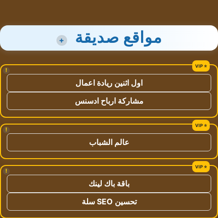
مواقع صديقة
+
!
اول اثنين ريادة اعمال
مشاركة ارباح ادسنس
!
عالم الشباب
!
باقة باك لينك
تحسين SEO سلة