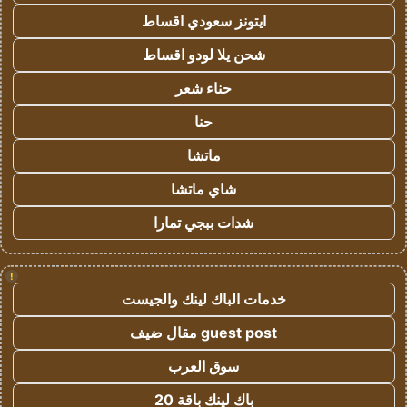
ايتونز سعودي اقساط
شحن يلا لودو اقساط
حناء شعر
حنا
ماتشا
شاي ماتشا
شدات ببجي تمارا
!
خدمات الباك لينك والجيست
guest post مقال ضيف
سوق العرب
باك لينك باقة 20