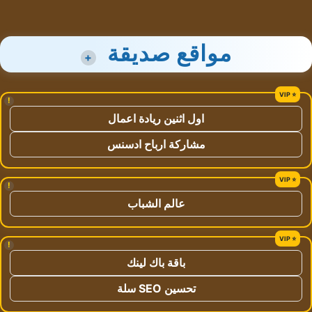
مواقع صديقة
+
!
اول اثنين ريادة اعمال
مشاركة ارباح ادسنس
!
عالم الشباب
!
باقة باك لينك
تحسين SEO سلة