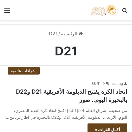
بحث عن
الق
الرئيسية
/
D21
D21
إشراقات عالمية
88
0
eshrag
اتحاد الكره يفتتح الدبلومة الأفريقية D21 وD22
بالبحيرة اليوم.. صور
من صحيفة اشراق العالم 24:[ad_1] افتتح اتحاد كره القدم المصري،
اليوم، الأربعاء، الدبلومة الأفريقية D21 وD22 بالبحيرة في اطار برنامج…
أكمل القراءة »