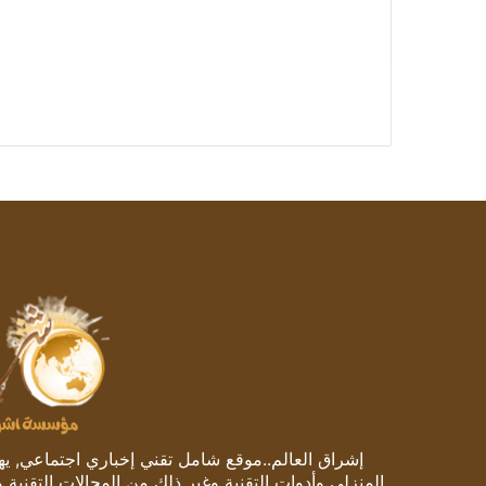
إشراق العالم..موقع شامل تقني إخباري اجتماعي, يهتم
المنزلي وأدوات التقنية وغير ذلك من المجالات التقنية 