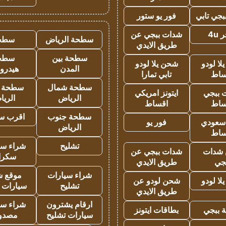
جي تابي
فور يو ستور
4u
شدات ببجي عن
سطحة الرياض
سطح
طريق الايدي
سطحة بين
سطح
ا لودو
شحن يلا لودو
المدن
هيدرو
ساط
تابي تمارا
سطحة شمال
سطحة 
 ببجي
ايتونز امريكي
الرياض
الري
ساط
اقساط
سطحة جنوب
اقرب س
 سعودي
فور يو
الرياض
ساط
تشليح
شراء سي
شدات
شدات ببجي عن
سكرا
جي
طريق الايدي
شراء سيارات
موقع ش
ا لودو
شحن لودو عن
تشليح
سيارات 
طريق الايدي
ارقام يشترون
شراء سي
 ببجي
بطاقات ايتونز
سيارات تشليح
مصدو