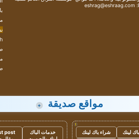
ال
:
eshrag@eshraag.com
با
مش
ن
sh
صحيف
مؤ
ص
مواقع صديقة
+
!
اك لينك
شراء باك لينك
خدمات الباك
t post
لينك والجيست
مقال 