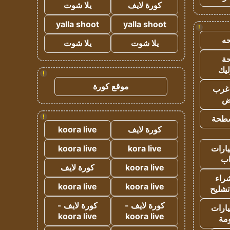
كورة لايف
يلا شوت
yalla shoot
yalla shoot
!
ه
يلا شوت
يلا شوت
ة
ليك
!
موقع كورة
غرب
اض
!
طحة
كورة لايف
koora live
ارات
kora live
koora live
ب
koora live
كورة لايف
راء
koora live
koora live
تشليح
كورة لايف -
كورة لايف -
ارات
koora live
koora live
مة