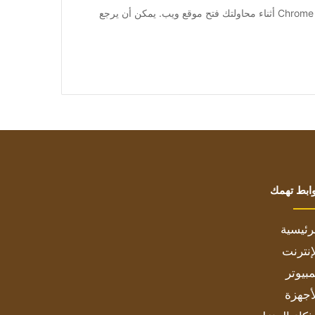
[ad_1] “ساعتك أمامك” هي رسالة خطأ يمكن أن تظهر في Chrome أثناء محاولتك فتح موقع ويب. يمكن أن يرجع
ابط تهمك
رئيسية
إنترنت
بيوتر
أجهزة