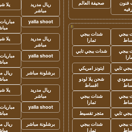
 فنون
صحيفة العالم
ريال مدريد
يلا ش
فيه
مباشر
yalla shoot
مباريات 
!
مباش
 ببجي
شدات ببجي
ريال مدريد
يلا ش
ساط
تمارا
مباشر
 ببجي
شدات ببجي تابي
yalla shoot
مباريات 
ارا
مباش
جي تابي
ايتونز امريكي
برشلونة مباشر
ريال م
 سعودي
شحن يلا لودو
مباش
ساط
اقساط
ريال مدريد
يلا ش
 ببجي
شدات ببجي
مباشر
ساط
تمارا
yalla shoot
مباريات 
جي تابي
متجر تقسيط
مباش
 ببجي
شدات ببجي
برشلونة مباشر
ريال م
ساط
تمارا
مباش