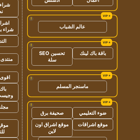
شراء 
نص
!
اشراق
عالم الشباب
شراء با
الت
!
باقة باك لينك
تحسين SEO
منتدى 
سلة
اقوى 
!
ماسنجر المسلم
باك 
وجيست
!
مجلة 
ضوء التعليمي
صحيفة برق
موقع اشراقات
موقع اشراق اون
موقع
لاين
للت