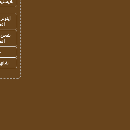
بلايستي
ايتونز
اق
شحن يل
اق
ح
شاي 