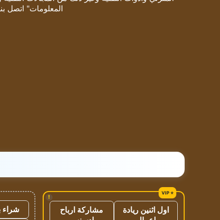
المعلومات" اتصل بنا
!
شراء ب
اول اثنين ريادة
مشاركة ارباح
اعمال
ادسنس