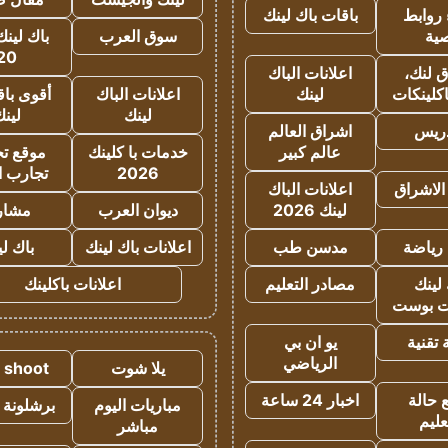
روابط
باقات باك لينك
ية
سوق العرب
باك لينك
20
 لنك،
اعلانات الباك
كلينكات
لينك
اعلانات الباك
أقوى باق
لينك
لين
دريس
اشراق العالم
عالم كبير
خدمات با كلينك
موقع تجا
2026
تجارب ا
الاشراق
اعلانات الباك
لينك 2026
ديوان العرب
مشار
رياضة
مدسن طب
اعلانات باك لينك
باك ل
لينك
مصادر التعليم
اعلانات باكلينك
 بوست
تقنية
يو ان بي
الرياضي
يلا شوت
a shoot
 حالة
اخبار 24 ساعة
مباريات اليوم
برشلونة 
عليم
مباشر