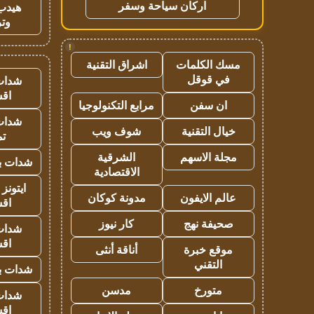
اركان سياحة وسفر
هيدب
وتر
!
مسك الكلمات
اشراق التقنية
في قوقل
شدات
اق
ان سفن
مرابع التكنولوجيا
شدات
خيال التقنية
شوف ويب
تم
مجلة الاسهم
الشرقية
شدات بب
الاقتصادية
ايتونز
عالم الايفون
مدونة كوكان
اق
صحيفة نهج
كار نيوز
شدات
اق
موقع خبرة
أناقة أنثى
التقني
شدات بب
متورخ
مدسن
شدات
اق