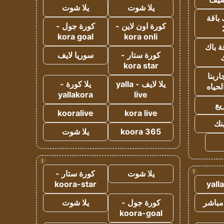
يلا شوت
يلا شوت
 باقة
كورة اون لاين -
كورة جول -
kora goal
kora onli
ة باك
كورة ستار -
سوريا لايف
ك
kora star
ربنا
يلا لايف - yalla
يلا كورة -
لحياه
yallakora
live
يع
kooralive
kora live
ينك
koora 365
يلا شوت
!
!
يلا شوت
كورة ستار -
koora-star
yall
مباشر
كورة جول -
يلا شوت
koora-goal