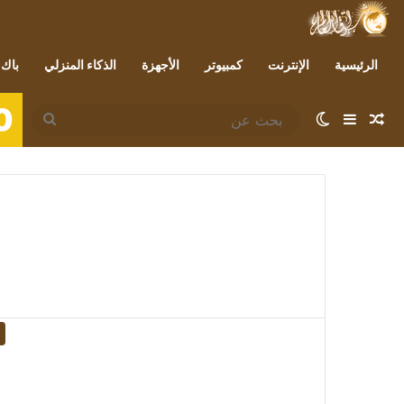
الرئيسية
الإنترنت
كمبيوتر
الأجهزة
الذكاء المنزلي
باك 
0
مقال عشوائي
إضافة عمود جانبي
الوضع المظلم
بحث
عن