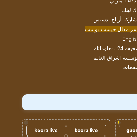
ذكاء المنزلي
ك لينك
اركة أرباح ادسنس
شر مقال جيست بوست
Engli
ة 24 لمعلوماتك
سسة اشراق العالم
فحات
!
!
koora live
koora live
gues
ضيف