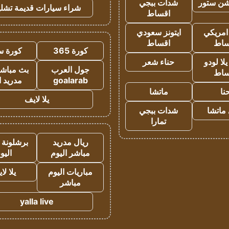
شن ستور
شدات ببجي
شراء سيارات قديمة تشلي
اقساط
 امريكي
ايتونز سعودي
ساط
اقساط
كورة 365
كورة س
ا لودو
حناء شعر
جول العرب
بث مباشر
ساط
goalarab
مدريد ا
نا
ماتشا
يلا لايف
ماتشا
شدات ببجي
تمارا
ريال مدريد
برشلونة 
مباشر اليوم
اليو
مباريات اليوم
يلا لا
مباشر
yalla live