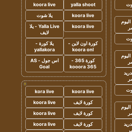
وت
yalla shoot
koora live
koora live
يلا شوت
اليوم
koora live
Yalla Live - يلا
ر
لايف
وت
كورة اون لاين -
يلا كورة -
yallakora
koora onl
اليوم
كورة 365 -
اس جول - AS
ر
Goal
kooora 365
دريد
ر
!
وت
kora live
koora live
كورة لايف
koora live
اليوم
ر
كورة لايف
koora live
دريد
كورة لايف
koora live
ر