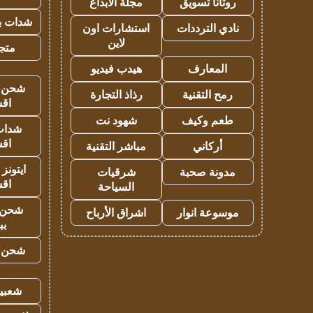
روتانا تسويق
مجلة الابداع
شدات بب
نادي الترددات
استشارات اون
لاين
متجر 
المعارف
هيدب فيديو
شحن يل
رمح التقنية
رذاذ التجارة
اق
طعم وكيف
شهود نت
شدات
اق
أركاني
مباشر التقنية
ايتونز
مدونة صحبة
شرقيات
اق
السياحة
شحن 
موسوعة انوار
اشراق الأرباح
بب
شحن يل
شعبية