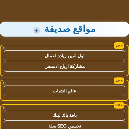
مواقع صديقة
+
!
اول اثنين ريادة اعمال
مشاركة ارباح ادسنس
!
عالم الشباب
!
باقة باك لينك
تحسين SEO سلة