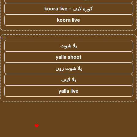
كورة لايف - koora live
koora live
!
يلا شوت
yalla shoot
يلا شوت زون
يلا لايف
yalla live
© حقوق النشر 2026، جميع الحقوق محفوظة لمؤسسة اشراق لتقنية
المعلومات- سجل تجاري رقم 1009094205 |
للإعلانات