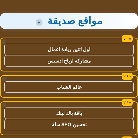
مواقع صديقة
+
!
اول اثنين ريادة اعمال
مشاركة ارباح ادسنس
!
عالم الشباب
!
باقة باك لينك
تحسين SEO سلة