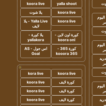
وت
yalla shoot
koora live
koora live
يلا شوت
اليوم
koora live
Yalla Live - يلا
ر
لايف
وت
كورة اون لاين -
يلا كورة -
yallakora
koora onl
اليوم
كورة 365 -
اس جول - AS
ر
Goal
kooora 365
دريد
ر
!
وت
kora live
koora live
كورة لايف
koora live
اليوم
ر
كورة لايف
koora live
دريد
كورة لايف
koora live
ر