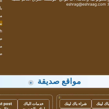
ال
:
eshrag@eshraag.com
با
مش
ن
sh
صحيف
مؤ
ص
مواقع صديقة
+
!
اك لينك
شراء باك لينك
خدمات الباك
t post
لينك والجيست
مقال 