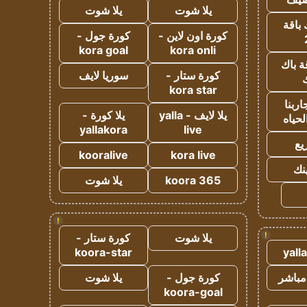
يلا شوت
يلا شوت
 باقة
كورة اون لاين -
كورة جول -
kora goal
kora onli
ة باك
كورة ستار -
سوريا لايف
ك
kora star
ربنا
يلا لايف - yalla
يلا كورة -
لحياه
yallakora
live
يع
kooralive
kora live
ينك
koora 365
يلا شوت
!
!
يلا شوت
كورة ستار -
koora-star
yall
مباشر
كورة جول -
يلا شوت
koora-goal