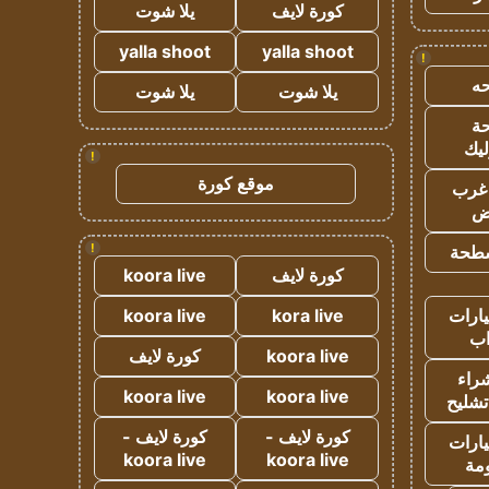
كورة لايف
يلا شوت
yalla shoot
yalla shoot
!
ه
يلا شوت
يلا شوت
ة
ليك
!
موقع كورة
غرب
اض
!
طحة
كورة لايف
koora live
ارات
kora live
koora live
ب
koora live
كورة لايف
راء
koora live
koora live
تشليح
كورة لايف -
كورة لايف -
ارات
koora live
koora live
مة