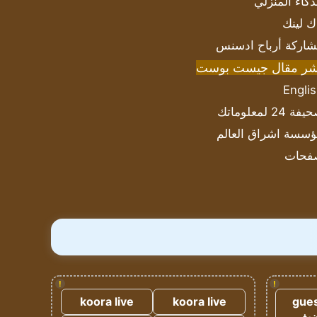
ذكاء المنزلي
ك لينك
اركة أرباح ادسنس
شر مقال جيست بوست
Engli
ة 24 لمعلوماتك
سسة اشراق العالم
فحات
!
!
koora live
koora live
gues
ضيف