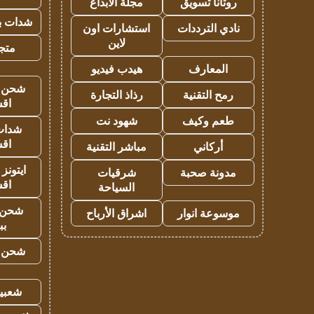
روتانا تسويق
مجلة الابداع
شدات بب
نادي الترددات
استشارات اون
لاين
متجر 
المعارف
هيدب فيديو
شحن يل
رمح التقنية
رذاذ التجارة
اق
طعم وكيف
شهود نت
شدات
اق
أركاني
مباشر التقنية
ايتونز
مدونة صحبة
شرقيات
اق
السياحة
شحن 
موسوعة انوار
اشراق الأرباح
بب
شحن يل
شعبية