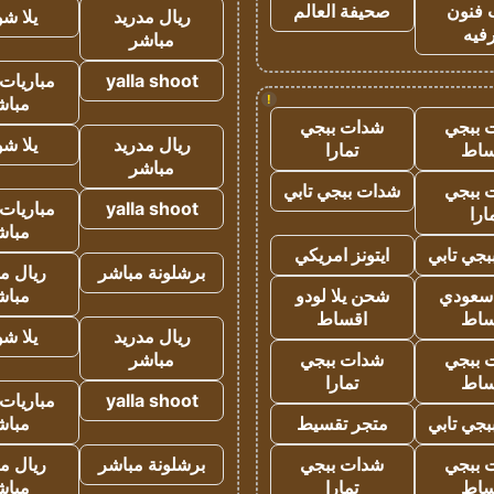
 فنون
صحيفة العالم
ريال مدريد
يلا ش
فيه
مباشر
yalla shoot
مباريات 
!
مباش
 ببجي
شدات ببجي
ريال مدريد
يلا ش
ساط
تمارا
مباشر
 ببجي
شدات ببجي تابي
yalla shoot
مباريات 
ارا
مباش
جي تابي
ايتونز امريكي
برشلونة مباشر
ريال م
 سعودي
شحن يلا لودو
مباش
ساط
اقساط
ريال مدريد
يلا ش
 ببجي
شدات ببجي
مباشر
ساط
تمارا
yalla shoot
مباريات 
جي تابي
متجر تقسيط
مباش
 ببجي
شدات ببجي
برشلونة مباشر
ريال م
ساط
تمارا
مباش