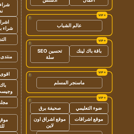
شراء 
نص
!
اشراق
عالم الشباب
شراء با
الت
!
باقة باك لينك
تحسين SEO
منتدى 
سلة
اقوى 
!
ماسنجر المسلم
باك 
وجيست
!
مجلة 
ضوء التعليمي
صحيفة برق
موقع اشراقات
موقع اشراق اون
موقع
لاين
للت