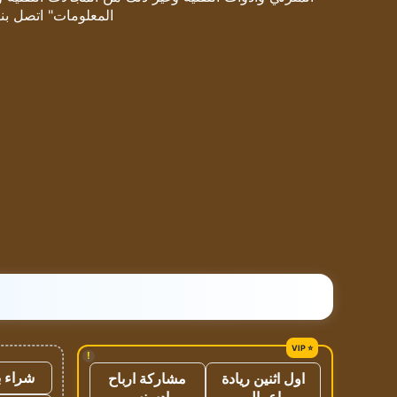
المعلومات" اتصل بنا
!
شراء ب
اول اثنين ريادة
مشاركة ارباح
اعمال
ادسنس