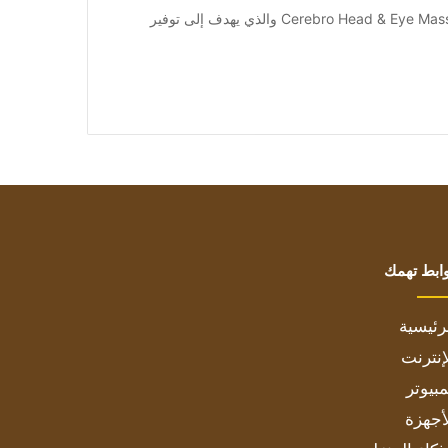
[ad_1] أطلقت شركة Xech جهاز تدليك جديد يسمى Cerebro Head & Eye Massager والذي يهدف إلى توفير
ابط تهمك
رئيسية
إنترنت
بيوتر
أجهزة