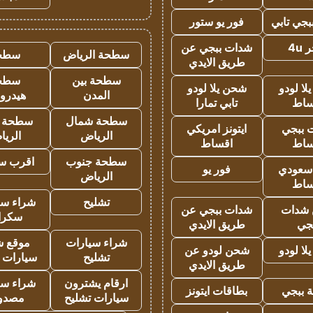
جي تابي
فور يو ستور
4u
شدات ببجي عن
سطحة الرياض
سطح
طريق الايدي
سطحة بين
سطح
ا لودو
شحن يلا لودو
المدن
هيدرو
ساط
تابي تمارا
سطحة شمال
سطحة 
 ببجي
ايتونز امريكي
الرياض
الري
ساط
اقساط
سطحة جنوب
اقرب س
 سعودي
فور يو
الرياض
ساط
تشليح
شراء سي
شدات
شدات ببجي عن
سكرا
جي
طريق الايدي
شراء سيارات
موقع ش
ا لودو
شحن لودو عن
تشليح
سيارات 
طريق الايدي
ارقام يشترون
شراء سي
 ببجي
بطاقات ايتونز
سيارات تشليح
مصدو