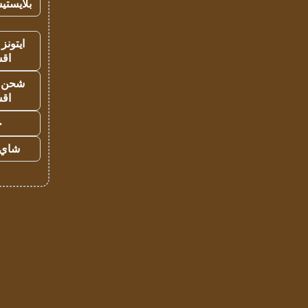
بلايستي
ايتونز
اق
شحن يل
اق
ح
شاي 