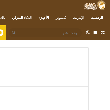
الرئيسية
الإنترنت
كمبيوتر
الأجهزة
الذكاء المنزلي
باك 
0
مقال عشوائي
إضافة عمود جانبي
الوضع المظلم
بحث
عن