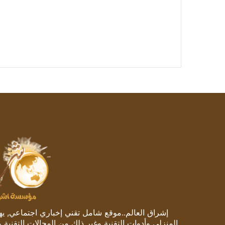
إشراق العالم..موقع شامل تقني إخباري اجتماعي, يهتم
المنزلي وأدوات التقنية وغير ذلك من المجالات التقنية 