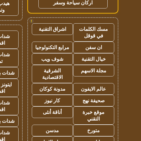
اركان سياحة وسفر
هيدب
وتر
!
مسك الكلمات
اشراق التقنية
في قوقل
شدات
اق
ان سفن
مرابع التكنولوجيا
شدات
خيال التقنية
شوف ويب
تم
مجلة الاسهم
الشرقية
شدات بب
الاقتصادية
ايتونز
عالم الايفون
مدونة كوكان
اق
صحيفة نهج
كار نيوز
شدات
اق
موقع خبرة
أناقة أنثى
التقني
شدات بب
متورخ
مدسن
شدات
اق