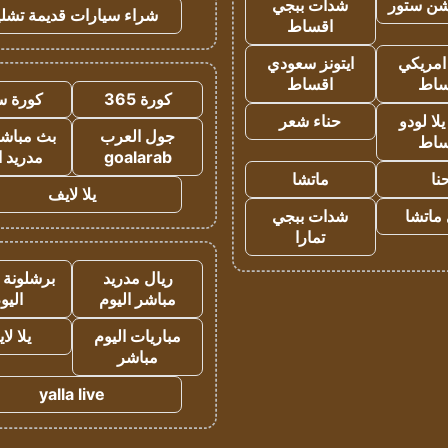
شن ستور
شدات ببجي
شراء سيارات قديمة تشلي
اقساط
 امريكي
ايتونز سعودي
ساط
اقساط
كورة 365
كورة س
ا لودو
حناء شعر
جول العرب
بث مباشر
ساط
goalarab
مدريد ا
نا
ماتشا
يلا لايف
ماتشا
شدات ببجي
تمارا
ريال مدريد
برشلونة 
مباشر اليوم
اليو
مباريات اليوم
يلا لا
مباشر
yalla live