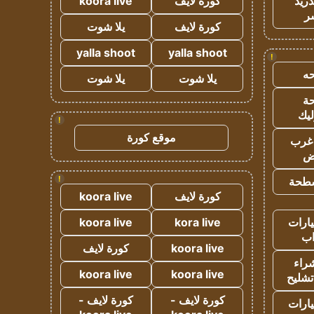
دريد
كورة لايف
koora live
ر
كورة لايف
يلا شوت
yalla shoot
yalla shoot
!
ه
يلا شوت
يلا شوت
ة
ليك
!
موقع كورة
غرب
اض
!
طحة
كورة لايف
koora live
ارات
kora live
koora live
ب
koora live
كورة لايف
راء
koora live
koora live
تشليح
كورة لايف -
كورة لايف -
ارات