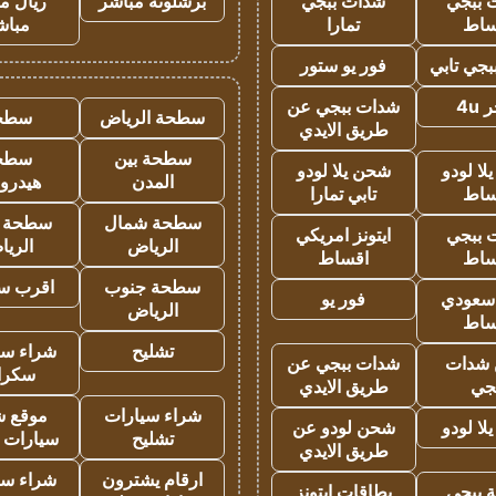
 ببجي
شدات ببجي
برشلونة مباشر
ريال م
ساط
تمارا
مباش
جي تابي
فور يو ستور
4u
شدات ببجي عن
سطحة الرياض
سطح
طريق الايدي
سطحة بين
سطح
ا لودو
شحن يلا لودو
المدن
هيدرو
ساط
تابي تمارا
سطحة شمال
سطحة 
 ببجي
ايتونز امريكي
الرياض
الري
ساط
اقساط
سطحة جنوب
اقرب س
 سعودي
فور يو
الرياض
ساط
تشليح
شراء سي
شدات
شدات ببجي عن
سكرا
جي
طريق الايدي
شراء سيارات
موقع ش
ا لودو
شحن لودو عن
تشليح
سيارات 
طريق الايدي
ارقام يشترون
شراء سي
 ببجي
بطاقات ايتونز