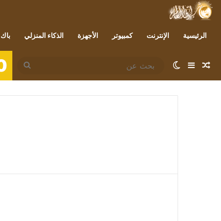
الرئيسية
الإنترنت
كمبيوتر
الأجهزة
الذكاء المنزلي
باك 
0
مقال عشوائي
إضافة عمود جانبي
الوضع المظلم
بحث
عن