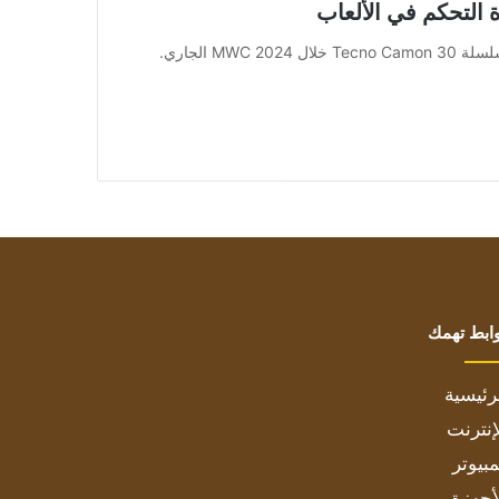
[ad_1] أعلنت شركة Tecno المصنعة للهواتف الذكية عن سلسلة Tecno Camon 30 خلال MWC 2024 الجاري.
ابط تهمك
رئيسية
إنترنت
بيوتر
أجهزة