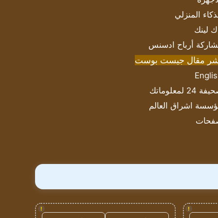
ذكاء المنزلي
ك لينك
اركة أرباح ادسنس
شر مقال جيست بوست
Engli
ة 24 لمعلوماتك
سسة اشراق العالم
فحات
!
!