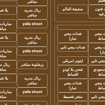
عليم
مباشر
 فنون
صحيفة العالم
ريال مدريد
يلا ش
فيه
مباشر
yalla shoot
مباريات 
!
مباش
 ببجي
شدات ببجي
ريال مدريد
يلا ش
ساط
تمارا
مباشر
 ببجي
شدات ببجي تابي
yalla shoot
مباريات 
ارا
مباش
جي تابي
ايتونز امريكي
برشلونة مباشر
ريال م
 سعودي
شحن يلا لودو
مباش
ساط
اقساط
ريال مدريد
يلا ش
 ببجي
شدات ببجي
مباشر
ساط
تمارا
yalla shoot
مباريات 
جي تابي
متجر تقسيط
مباش