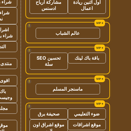
شراء ب
اول اثنين ريادة
مشاركة ارباح
اعمال
ادسنس
شراء 
نص
!
اشراق
عالم الشباب
شراء با
الت
!
باقة باك لينك
تحسين SEO
منتدى 
سلة
اقوى 
!
ماسنجر المسلم
باك 
وجيست
!
مجلة 
ضوء التعليمي
صحيفة برق
موقع اشراقات
موقع اشراق اون
موقع
لاين