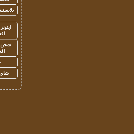
بلايستي
ايتونز
اق
شحن يل
اق
ح
شاي 