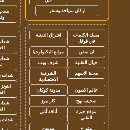
للت
اركان سياحة وسفر
هيدب
وتر
!
مسك الكلمات
اشراق التقنية
في قوقل
شدات
اق
ان سفن
مرابع التكنولوجيا
شدات
خيال التقنية
شوف ويب
تم
مجلة الاسهم
الشرقية
شدات بب
الاقتصادية
ايتونز
عالم الايفون
مدونة كوكان
اق
صحيفة نهج
كار نيوز
شدات
اق
موقع خبرة
أناقة أنثى
التقني
شدات بب
متورخ
مدسن