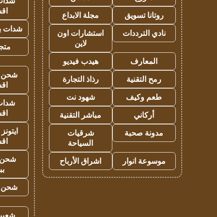
شدات
اق
روتانا تسويق
مجلة الابداع
شدات بب
نادي الترددات
استشارات اون
لاين
متجر 
المعارف
هيدب فيديو
شحن يل
رمح التقنية
رذاذ التجارة
اق
طعم وكيف
شهود نت
شدات
اق
أركاني
مباشر التقنية
ايتونز
مدونة صحبة
شرقيات
اق
السياحة
شحن 
موسوعة انوار
اشراق الأرباح
بب
شحن يل
شعبية