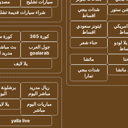
سيارات تشليح
مصدو
شن ستور
شدات ببجي
شراء سيارات قديمة تشلي
اقساط
 امريكي
ايتونز سعودي
ساط
اقساط
كورة 365
كورة س
ا لودو
حناء شعر
جول العرب
بث مباشر
ساط
goalarab
مدريد ا
نا
ماتشا
يلا لايف
ماتشا
شدات ببجي
تمارا
ريال مدريد
برشلونة 
مباشر اليوم
اليو
مباريات اليوم
يلا لا
مباشر
yalla live