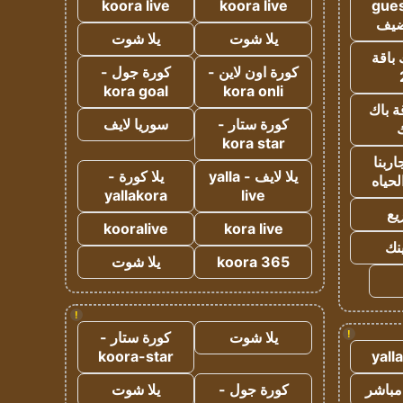
koora live
koora live
gues
ضيف
يلا شوت
يلا شوت
 باقة
كورة اون لاين -
كورة جول -
kora goal
kora onli
ة باك
كورة ستار -
سوريا لايف
ك
kora star
ربنا
يلا لايف - yalla
يلا كورة -
لحياه
yallakora
live
يع
kooralive
kora live
ينك
koora 365
يلا شوت
!
!
يلا شوت
كورة ستار -
koora-star
yall
مباشر
كورة جول -
يلا شوت