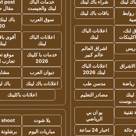
اك لينك
شراء باك لينك
خدمات الباك
t post
لينك والجيست
مقال 
روابط
باقات باك لينك
ية
سوق العرب
باك لينك
20
 لنك،
اعلانات الباك
كلينكات
لينك
اعلانات الباك
أقوى باق
لينك
لين
دريس
اشراق العالم
عالم كبير
خدمات با كلينك
موقع تجا
2026
تجارب ا
الاشراق
اعلانات الباك
لينك 2026
ديوان العرب
مشار
رياضة
مدسن طب
اعلانات باك لينك
باك ل
لينك
مصادر التعليم
اعلانات باكلينك
 بوست
تقنية
يو ان بي
الرياضي
يلا شوت
a shoot
 حالة
اخبار 24 ساعة
مباريات اليوم
برشلونة 